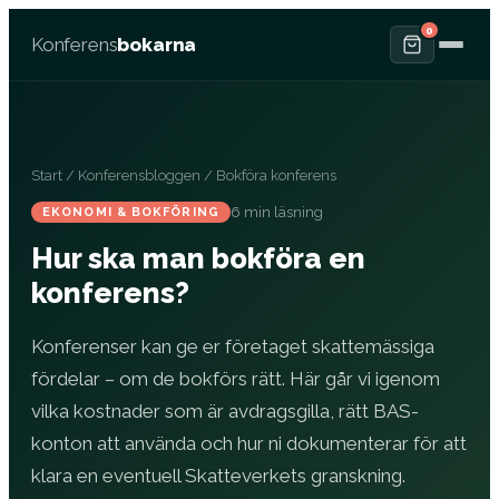
0
Konferens
bokarna
Start
/
Konferensbloggen
/ Bokföra konferens
6 min läsning
EKONOMI & BOKFÖRING
Hur ska man bokföra en
konferens?
Konferenser kan ge er företaget skattemässiga
fördelar – om de bokförs rätt. Här går vi igenom
vilka kostnader som är avdragsgilla, rätt BAS-
konton att använda och hur ni dokumenterar för att
klara en eventuell Skatteverkets granskning.