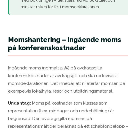
med bokföringen – det sparar tid vid bokslutet och
minskar risken för fel i momsdeklarationen.
Momshantering – ingående moms
på konferenskostnader
Ingående moms (normalt 25%) på avdragsgilla
konferenskostnader är avdragsgill och ska redovisas i
momsdeklarationen. Det innebär att ni återfår momsen på
exempelvis lokalhyra, resor och utbildningsmaterial.
Undantag:
Moms på kostnader som klassas som
representation (t.ex. middagar och underhållning) är
begränsad. Den avdragsgilla momsen på
representationsmåltider beräknas på ett schablonbelopp 