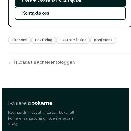
Läs om Överblick & Autopilot
Kontakta oss
Ekonomi
Bokföring
Skattemässigt
Konferens
← Tillbaka till Konferensbloggen
Konferens
bokarna
Kostnadsfri hjälp att hitta och boka rätt
konferensanläggning i Sverige sedan
2023.