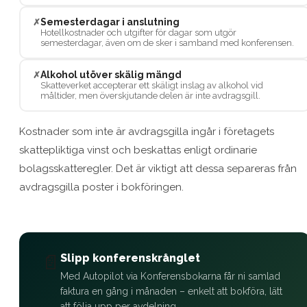
Semesterdagar i anslutning
✗
Hotellkostnader och utgifter för dagar som utgör
semesterdagar, även om de sker i samband med konferensen.
Alkohol utöver skälig mängd
✗
Skatteverket accepterar ett skäligt inslag av alkohol vid
måltider, men överskjutande delen är inte avdragsgill.
Kostnader som inte är avdragsgilla ingår i företagets
skattepliktiga vinst och beskattas enligt ordinarie
bolagsskatteregler. Det är viktigt att dessa separeras från
avdragsgilla poster i bokföringen.
📄
Slipp konferenskrånglet
Med Autopilot via Konferensbokarna får ni samlad
faktura en gång i månaden – enkelt att bokföra, lätt
att följa upp per avdelning.