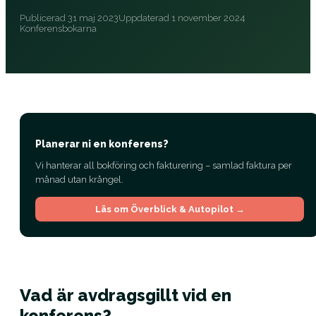
Publicerad
31 maj 2023
Uppdaterad
1 november 2024
Konferensbokarna
Planerar ni en konferens?
Vi hanterar all bokföring och fakturering – samlad faktura per
månad utan krångel.
Läs om Överblick & Autopilot →
Vad är avdragsgillt vid en
konferens?