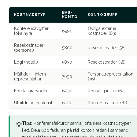
BAS-
KOSTNADSTYP
KONTOGRUPP
KONTO
Konferensavgifter,
Övriga externa
6990
lokalhyra
kostnader (69)
Resekostnader
5800
Resekostnader (58)
(personal)
Logi (hotell)
5830
Resekostnader (58)
Måltider – intern
Personalrepresentation
7690
representation
(76)
Föreläsararvoden
6230
Konsulttjänster (62)
Utbildningsmaterial
6110
Kontorsmaterial (61)
Tips:
Konferensfakturor samlar ofta flera kostnadstyper
💡
i ett. Dela upp fakturan på rätt konton redan i samband