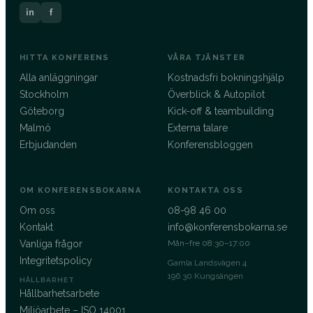
in
f
HITTA KONFERENS
VÅRA TJÄNSTER
Alla anläggningar
Kostnadsfri bokningshjälp
Stockholm
Överblick & Autopilot
Göteborg
Kick-off & teambuilding
Malmö
Externa talare
Erbjudanden
Konferensbloggen
OM KONFERENSBOKARNA
KONTAKTA OSS
Om oss
08-98 46 00
Kontakt
info@konferensbokarna.se
Vanliga frågor
Mån–fre 08:30–17:00
Integritetspolicy
Gamla Landsvägen 4
196 30 Kungsängen
HÅLLBARHET
Hållbarhetsarbete
Miljöarbete – ISO 14001