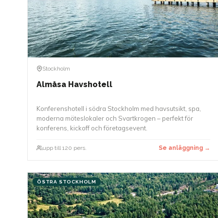
Stockholm
Almåsa Havshotell
Konferenshotell i södra Stockholm med havsutsikt, spa,
moderna möteslokaler och Svartkrogen – perfekt för
konferens, kickoff och företagsevent.
upp till 120 pers.
Se anläggning →
ÖSTRA STOCKHOLM