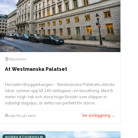
Stockholm
At Westmanska Palatset
Hörsalen Bryggarkungen - Westmanska Palatsets största
lokal, rymmer upp till 140 deltagare i en biosittning. Med 8
meter högt i tak och stora höga fönster som släpper in
naturligt dagsljus, är detta rum perfekt för större
presentationer, awards, föreläsningar eller
paneldebatter. Den exceptionella akustiken möjliggör
upp till 140 pers.
Se anläggning →
också att tal kan hållas utan mikrofon.
NORRA STOCKHOLM