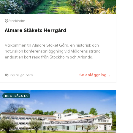
Stockholm
Almare Stäkets Herrgård
Välkommen till Almare Stäket Gård, en historisk och
naturskön konferensanläggning vid Mälarens strand,
endast en kort resa från Stockholm och Arlanda.
upp till 50 pers.
Se anläggning →
BRO-BÅLSTA