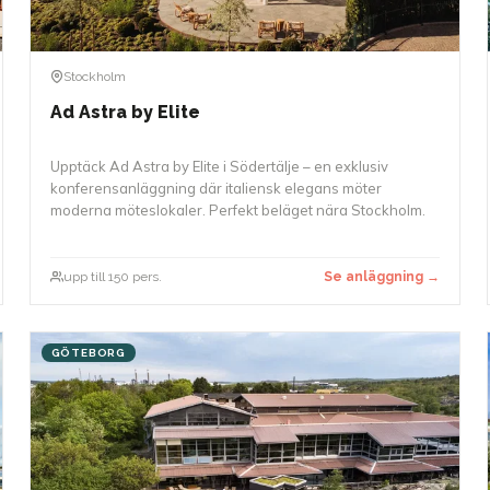
Stockholm
Ad Astra by Elite
Upptäck Ad Astra by Elite i Södertälje – en exklusiv
konferensanläggning där italiensk elegans möter
moderna möteslokaler. Perfekt beläget nära Stockholm.
upp till 150 pers.
Se anläggning →
GÖTEBORG