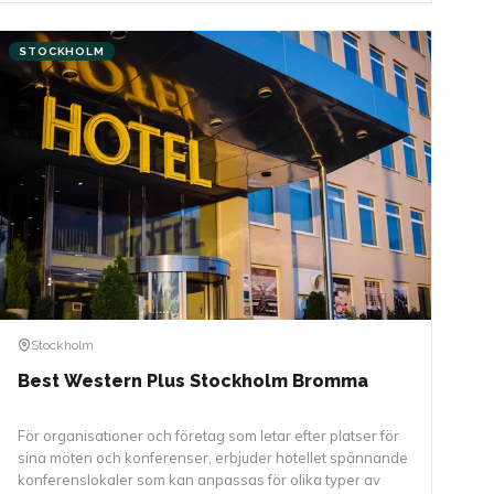
STOCKHOLM
Stockholm
Best Western Plus Stockholm Bromma
För organisationer och företag som letar efter platser för
sina möten och konferenser, erbjuder hotellet spännande
konferenslokaler som kan anpassas för olika typer av