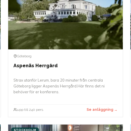
Göteborg
Aspenäs Herrgård
Strax utanför Lerum, bara 20 minuter från centrala
Göteborg ligger Aspenäs Herrgård.Här finns det ni
behöver för er konferens.
upp till 240 pers.
Se anläggning →
STOCKHOLM