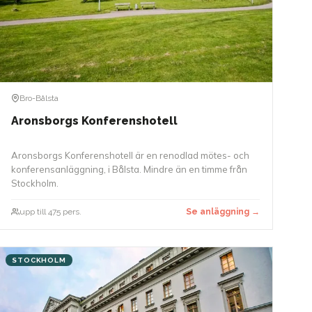
Bro-Bålsta
Aronsborgs Konferenshotell
Aronsborgs Konferenshotell är en renodlad mötes- och
konferensanläggning, i Bålsta. Mindre än en timme från
Stockholm.
upp till 475 pers.
Se anläggning →
STOCKHOLM