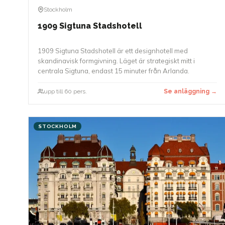
Stockholm
1909 Sigtuna Stadshotell
1909 Sigtuna Stadshotell är ett designhotell med
skandinavisk formgivning. Läget är strategiskt mitt i
centrala Sigtuna, endast 15 minuter från Arlanda.
upp till 60 pers.
Se anläggning →
STOCKHOLM