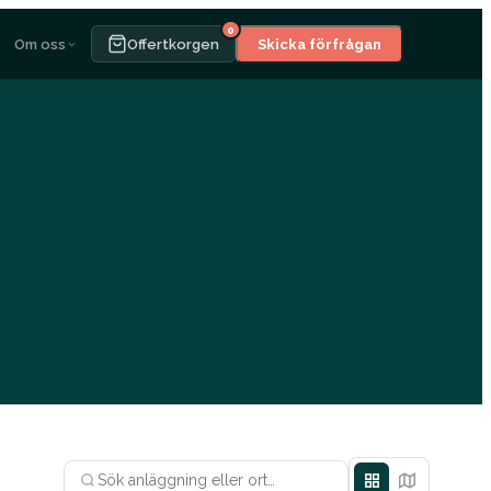
0
Om oss
Offertkorgen
Skicka förfrågan