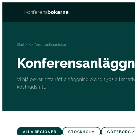
Konferens
bokarna
Start
/ Konferensanläggningar
Konferensanläggn
Vi hjälper er hitta rätt anläggning bland 170+ alternati
kostnadsfritt.
ALLA REGIONER
STOCKHOLM
GÖTEBORG /