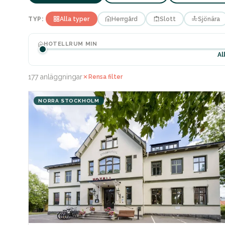
TYP:
Alla typer
Herrgård
Slott
Sjönära
HOTELLRUM MIN
Al
177 anläggningar
Rensa filter
NORRA STOCKHOLM