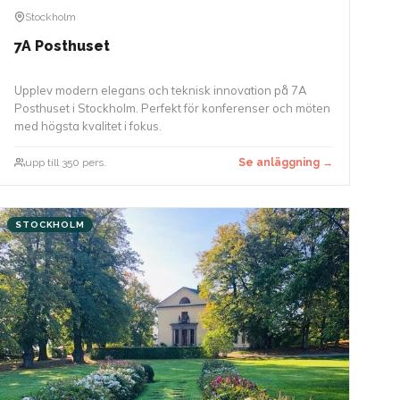
Stockholm
7A Posthuset
Upplev modern elegans och teknisk innovation på 7A
Posthuset i Stockholm. Perfekt för konferenser och möten
med högsta kvalitet i fokus.
upp till 350 pers.
Se anläggning →
STOCKHOLM