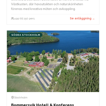
Västkusten, där havsutsikten och naturskönheten
förenas med kreativa möten och avkoppling.
upp till 150 pers.
Se anläggning →
SÖDRA STOCKHOLM
Stockholm
Bommersvik Hotell & Konferens