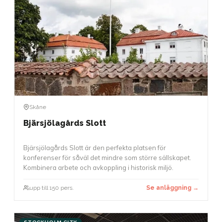
Skåne
Bjärsjölagårds Slott
Bjärsjölagårds Slott är den perfekta platsen för
konferenser för såväl det mindre som större sällskapet.
Kombinera arbete och avkoppling i historisk miljö.
upp till 150 pers.
Se anläggning →