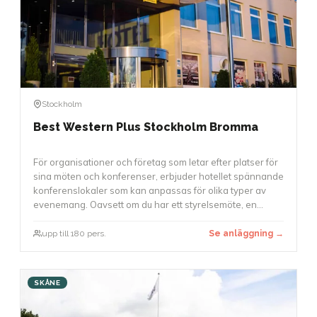
Stockholm
Best Western Plus Stockholm Bromma
För organisationer och företag som letar efter platser för
sina möten och konferenser, erbjuder hotellet spännande
konferenslokaler som kan anpassas för olika typer av
evenemang. Oavsett om du har ett styrelsemöte, en
workshop eller en större konferens med upp till 180
deltagare, finns det möjligheter att använda.
upp till 180 pers.
Se anläggning →
Konferenslokaler är utrustade med modern teknik, och
möbleringen kan anpassas för att skapa en arbetsmiljö
som passar bäst för ditt evenemang.
SKÅNE