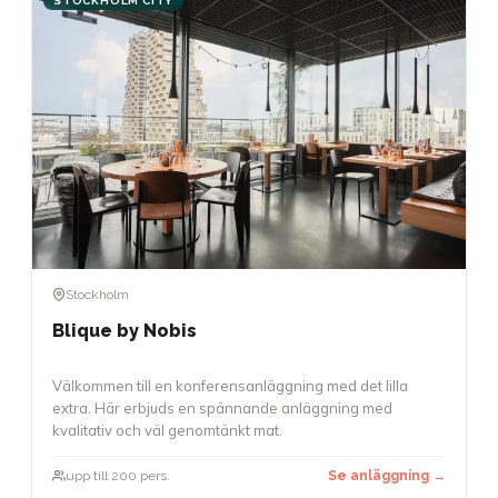
STOCKHOLM CITY
Stockholm
Blique by Nobis
Välkommen till en konferensanläggning med det lilla
extra. Här erbjuds en spännande anläggning med
kvalitativ och väl genomtänkt mat.
upp till 200 pers.
Se anläggning →