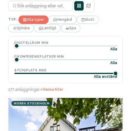
TYP:
Alla typer
Herrgård
Slott
Sjönära
Lantligt
Spa
HOTELLRUM MIN
Alla
KONFERENSPLATSER MIN
Alla
FLYGPLATS MAX
Alla avstånd
177 anläggningar
Rensa filter
NORRA STOCKHOLM