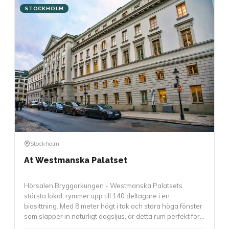
STOCKHOLM
Stockholm
At Westmanska Palatset
Hörsalen Bryggarkungen - Westmanska Palatsets
största lokal, rymmer upp till 140 deltagare i en
biosittning. Med 8 meter högt i tak och stora höga fönster
som släpper in naturligt dagsljus, är detta rum perfekt för
större presentationer, awards, föreläsningar eller