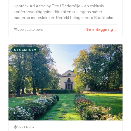
Upptäck Ad Astra by Elite i Södertälje – en exklusiv
konferensanläggning där italiensk elegans möter
moderna möteslokaler. Perfekt beläget nära Stockholm.
upp till 150 pers.
Se anläggning →
STOCKHOLM
Stockholm