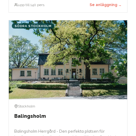
paneldebatter. Den exceptionella akustiken möjliggör
upp till 140 pers.
Se anläggning →
också att tal kan hållas utan mikrofon.
SÖDRA STOCKHOLM
Stockholm
Balingsholm
Balingsholm Herrgård - Den perfekta platsen för