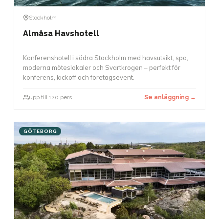
Stockholm
Almåsa Havshotell
Konferenshotell i södra Stockholm med havsutsikt, spa,
moderna möteslokaler och Svartkrogen – perfekt för
konferens, kickoff och företagsevent.
upp till 120 pers.
Se anläggning →
GÖTEBORG