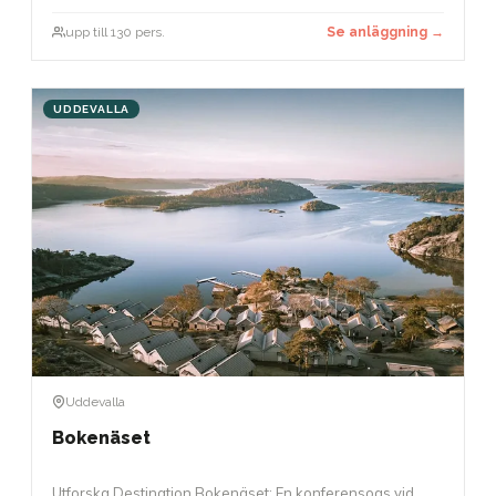
upp till 130 pers.
Se anläggning →
UDDEVALLA
Uddevalla
Bokenäset
Utforska Destination Bokenäset: En konferensoas vid