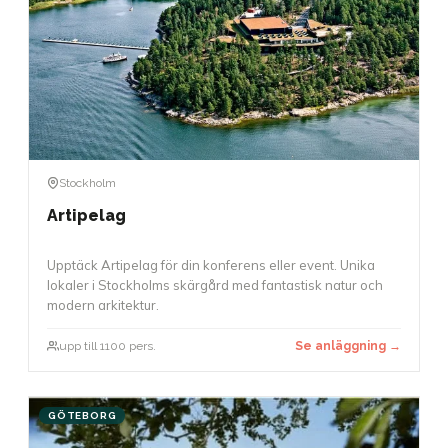
Stockholm
Artipelag
Upptäck Artipelag för din konferens eller event. Unika
lokaler i Stockholms skärgård med fantastisk natur och
modern arkitektur.
upp till 1100 pers.
Se anläggning →
GÖTEBORG