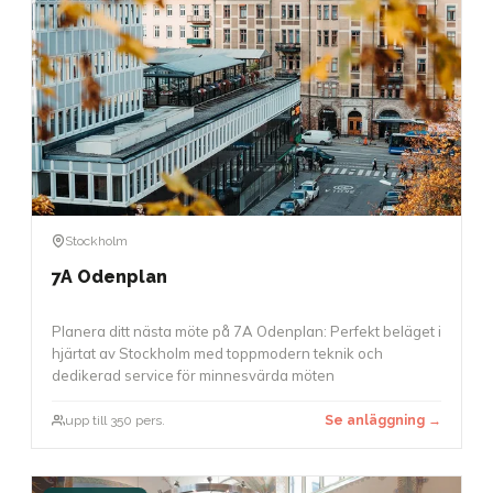
Stockholm
7A Odenplan
Planera ditt nästa möte på 7A Odenplan: Perfekt beläget i
hjärtat av Stockholm med toppmodern teknik och
dedikerad service för minnesvärda möten
upp till 350 pers.
Se anläggning →