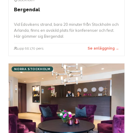
Bergendal
Vid Edsvikens strand, bara 20 minuter från Stockholm och
Arlanda, finns en avskild plats för konferenser och fest.
Här gömmer sig Bergendal.
upp till 170 pers.
Se anläggning →
NORRA STOCKHOLM