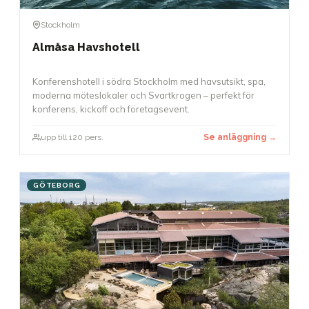
Stockholm
Almåsa Havshotell
Konferenshotell i södra Stockholm med havsutsikt, spa,
moderna möteslokaler och Svartkrogen – perfekt för
konferens, kickoff och företagsevent.
upp till 120 pers.
Se anläggning →
GÖTEBORG