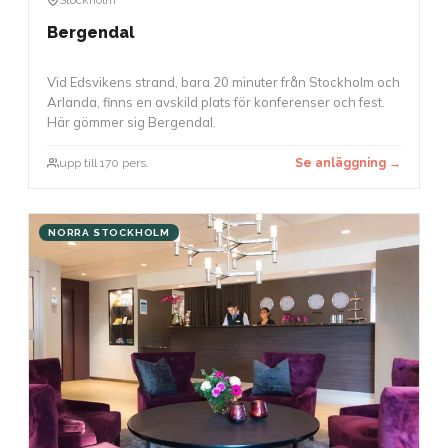
Bergendal
Vid Edsvikens strand, bara 20 minuter från Stockholm och
Arlanda, finns en avskild plats för konferenser och fest.
Här gömmer sig Bergendal.
upp till 170 pers.
Se anläggning →
NORRA STOCKHOLM