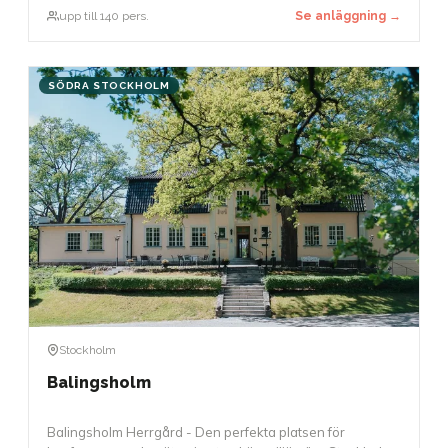
paneldebatter. Den exceptionella akustiken möjliggör
upp till 140 pers.
Se anläggning →
också att tal kan hållas utan mikrofon.
SÖDRA STOCKHOLM
Stockholm
Balingsholm
Balingsholm Herrgård - Den perfekta platsen för