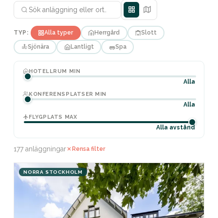
TYP:
Alla typer
Herrgård
Slott
Sjönära
Lantligt
Spa
HOTELLRUM MIN
Alla
KONFERENSPLATSER MIN
Alla
FLYGPLATS MAX
Alla avstånd
177 anläggningar
Rensa filter
NORRA STOCKHOLM