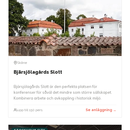
Skåne
Bjärsjölagårds Slott
Bjärsjölagårds Slott är den perfekta platsen för
konferenser för såväl det mindre som större sällskapet.
Kombinera arbete och avkoppling i historisk miljö.
upp till 150 pers.
Se anläggning →