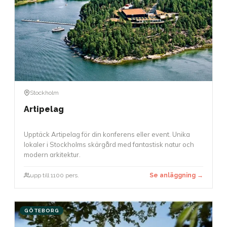
Stockholm
Artipelag
Upptäck Artipelag för din konferens eller event. Unika
lokaler i Stockholms skärgård med fantastisk natur och
modern arkitektur.
upp till 1100 pers.
Se anläggning →
GÖTEBORG