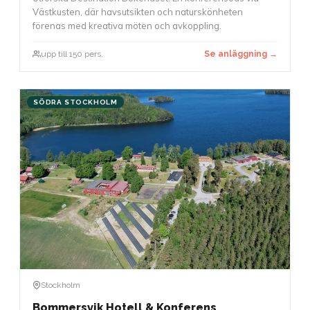
Västkusten, där havsutsikten och naturskönheten
förenas med kreativa möten och avkoppling.
upp till 150 pers.
Se anläggning →
SÖDRA STOCKHOLM
Stockholm
Bommersvik Hotell & Konferens