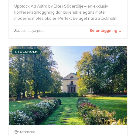
Upptäck Ad Astra by Elite i Södertälje – en exklusiv
konferensanläggning där italiensk elegans möter
moderna möteslokaler. Perfekt beläget nära Stockholm.
upp till 150 pers.
Se anläggning →
STOCKHOLM
Stockholm