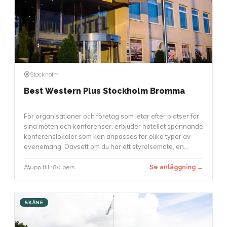
Stockholm
Best Western Plus Stockholm Bromma
För organisationer och företag som letar efter platser för
sina möten och konferenser, erbjuder hotellet spännande
konferenslokaler som kan anpassas för olika typer av
evenemang. Oavsett om du har ett styrelsemöte, en
workshop eller en större konferens med upp till 180
deltagare, finns det möjligheter att använda.
upp till 180 pers.
Se anläggning →
Konferenslokaler är utrustade med modern teknik, och
möbleringen kan anpassas för att skapa en arbetsmiljö
som passar bäst för ditt evenemang.
SKÅNE