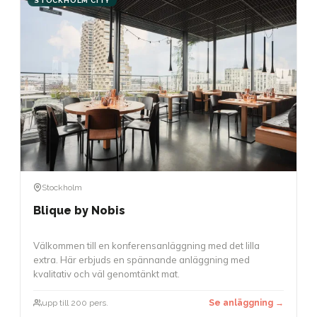
STOCKHOLM CITY
Stockholm
Blique by Nobis
Välkommen till en konferensanläggning med det lilla
extra. Här erbjuds en spännande anläggning med
kvalitativ och väl genomtänkt mat.
upp till 200 pers.
Se anläggning →