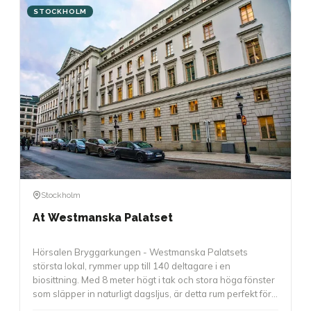
STOCKHOLM
Stockholm
At Westmanska Palatset
Hörsalen Bryggarkungen - Westmanska Palatsets
största lokal, rymmer upp till 140 deltagare i en
biosittning. Med 8 meter högt i tak och stora höga fönster
som släpper in naturligt dagsljus, är detta rum perfekt för
större presentationer, awards, föreläsningar eller