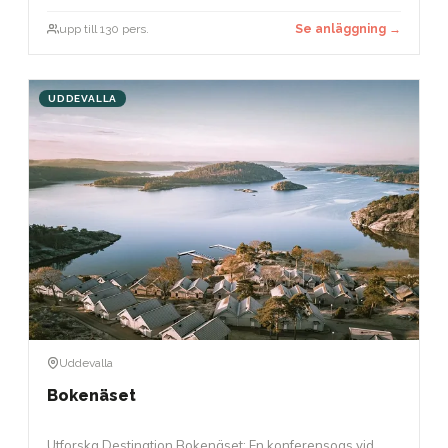
upp till 130 pers.
Se anläggning →
UDDEVALLA
Uddevalla
Bokenäset
Utforska Destination Bokenäset: En konferensoas vid