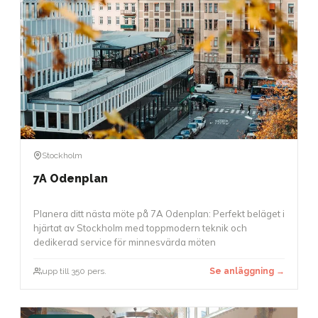
Stockholm
7A Odenplan
Planera ditt nästa möte på 7A Odenplan: Perfekt beläget i
hjärtat av Stockholm med toppmodern teknik och
dedikerad service för minnesvärda möten
upp till 350 pers.
Se anläggning →