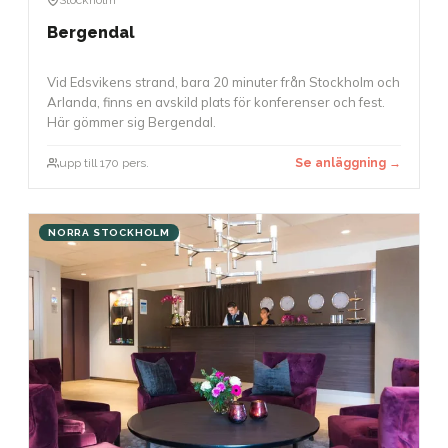
Bergendal
Vid Edsvikens strand, bara 20 minuter från Stockholm och
Arlanda, finns en avskild plats för konferenser och fest.
Här gömmer sig Bergendal.
upp till 170 pers.
Se anläggning →
NORRA STOCKHOLM