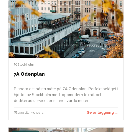
Stockholm
7A Odenplan
Planera ditt nästa möte på 7A Odenplan: Perfekt beläget i
hjärtat av Stockholm med toppmodern teknik och
dedikerad service för minnesvärda möten
upp till 350 pers.
Se anläggning →