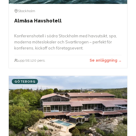
Stockholm
Almåsa Havshotell
Konferenshotell i södra Stockholm med havsutsikt, spa,
moderna möteslokaler och Svartkrogen – perfekt för
konferens, kickoff och företagsevent.
upp till 120 pers.
Se anläggning →
GÖTEBORG