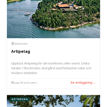
Stockholm
Artipelag
Upptäck Artipelag för din konferens eller event. Unika
lokaler i Stockholms skärgård med fantastisk natur och
modern arkitektur.
upp till 1100 pers.
Se anläggning →
GÖTEBORG