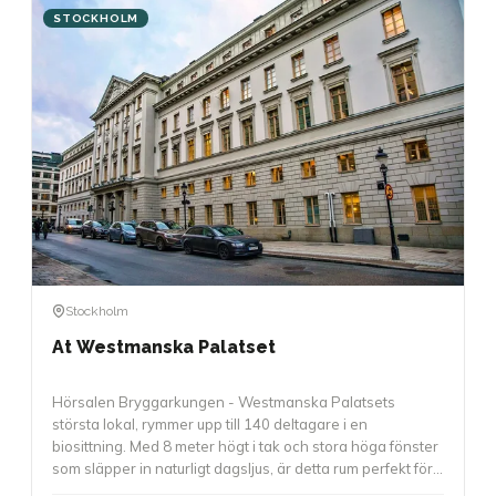
STOCKHOLM
Stockholm
At Westmanska Palatset
Hörsalen Bryggarkungen - Westmanska Palatsets
största lokal, rymmer upp till 140 deltagare i en
biosittning. Med 8 meter högt i tak och stora höga fönster
som släpper in naturligt dagsljus, är detta rum perfekt för
större presentationer, awards, föreläsningar eller