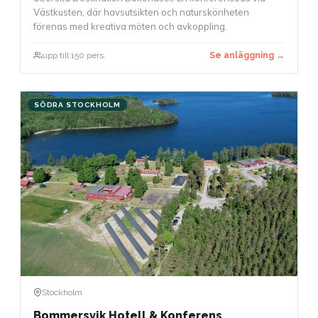
Västkusten, där havsutsikten och naturskönheten
förenas med kreativa möten och avkoppling.
upp till 150 pers.
Se anläggning →
SÖDRA STOCKHOLM
Stockholm
Bommersvik Hotell & Konferens