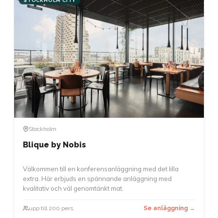
STOCKHOLM CITY
Stockholm
Blique by Nobis
Välkommen till en konferensanläggning med det lilla
extra. Här erbjuds en spännande anläggning med
kvalitativ och väl genomtänkt mat.
upp till 200 pers.
Se anläggning →