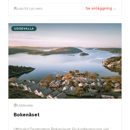
upp till 130 pers.
Se anläggning →
UDDEVALLA
Uddevalla
Bokenäset
Utforska Destination Bokenäset: En konferensoas vid