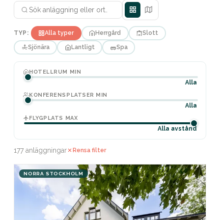
TYP:
Alla typer
Herrgård
Slott
Sjönära
Lantligt
Spa
HOTELLRUM MIN
Alla
KONFERENSPLATSER MIN
Alla
FLYGPLATS MAX
Alla avstånd
177 anläggningar
Rensa filter
NORRA STOCKHOLM