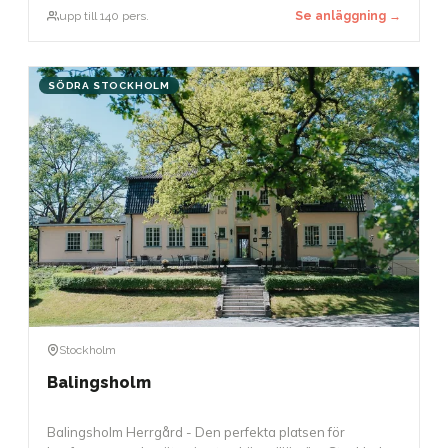
paneldebatter. Den exceptionella akustiken möjliggör
upp till 140 pers.
Se anläggning →
också att tal kan hållas utan mikrofon.
SÖDRA STOCKHOLM
Stockholm
Balingsholm
Balingsholm Herrgård - Den perfekta platsen för