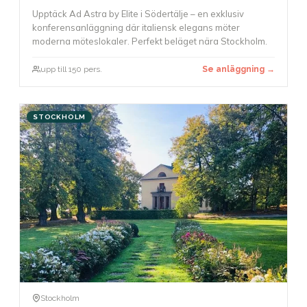
Upptäck Ad Astra by Elite i Södertälje – en exklusiv
konferensanläggning där italiensk elegans möter
moderna möteslokaler. Perfekt beläget nära Stockholm.
upp till 150 pers.
Se anläggning →
STOCKHOLM
Stockholm