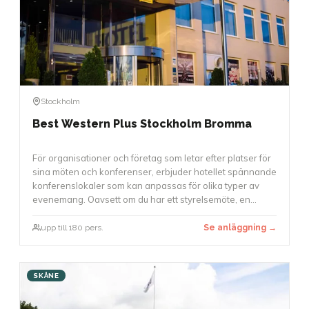
Stockholm
Best Western Plus Stockholm Bromma
För organisationer och företag som letar efter platser för
sina möten och konferenser, erbjuder hotellet spännande
konferenslokaler som kan anpassas för olika typer av
evenemang. Oavsett om du har ett styrelsemöte, en
workshop eller en större konferens med upp till 180
deltagare, finns det möjligheter att använda.
upp till 180 pers.
Se anläggning →
Konferenslokaler är utrustade med modern teknik, och
möbleringen kan anpassas för att skapa en arbetsmiljö
som passar bäst för ditt evenemang.
SKÅNE