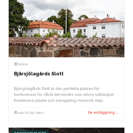
Skåne
Bjärsjölagårds Slott
Bjärsjölagårds Slott är den perfekta platsen för
konferenser för såväl det mindre som större sällskapet.
Kombinera arbete och avkoppling i historisk miljö.
upp till 150 pers.
Se anläggning →