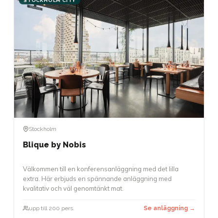
STOCKHOLM CITY
Stockholm
Blique by Nobis
Välkommen till en konferensanläggning med det lilla
extra. Här erbjuds en spännande anläggning med
kvalitativ och väl genomtänkt mat.
upp till 200 pers.
Se anläggning →