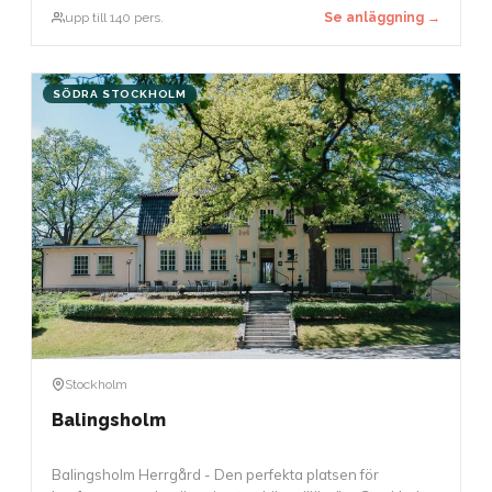
paneldebatter. Den exceptionella akustiken möjliggör
upp till 140 pers.
Se anläggning →
också att tal kan hållas utan mikrofon.
SÖDRA STOCKHOLM
Stockholm
Balingsholm
Balingsholm Herrgård - Den perfekta platsen för