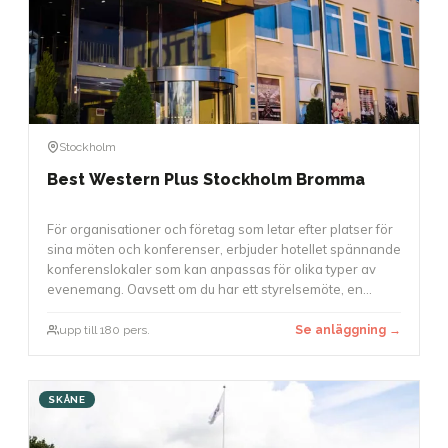
Stockholm
Best Western Plus Stockholm Bromma
För organisationer och företag som letar efter platser för
sina möten och konferenser, erbjuder hotellet spännande
konferenslokaler som kan anpassas för olika typer av
evenemang. Oavsett om du har ett styrelsemöte, en
workshop eller en större konferens med upp till 180
deltagare, finns det möjligheter att använda.
upp till 180 pers.
Se anläggning →
Konferenslokaler är utrustade med modern teknik, och
möbleringen kan anpassas för att skapa en arbetsmiljö
som passar bäst för ditt evenemang.
SKÅNE