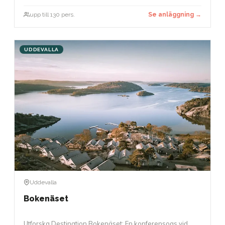
upp till 130 pers.
Se anläggning →
UDDEVALLA
Uddevalla
Bokenäset
Utforska Destination Bokenäset: En konferensoas vid