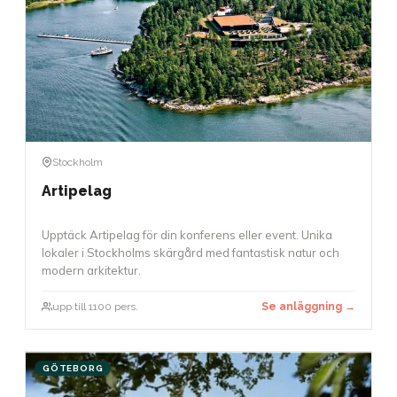
Stockholm
Artipelag
Upptäck Artipelag för din konferens eller event. Unika
lokaler i Stockholms skärgård med fantastisk natur och
modern arkitektur.
upp till 1100 pers.
Se anläggning →
GÖTEBORG