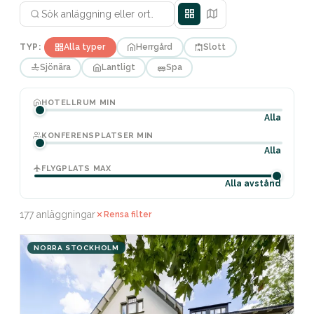
TYP:
Alla typer
Herrgård
Slott
Sjönära
Lantligt
Spa
HOTELLRUM MIN
Alla
KONFERENSPLATSER MIN
Alla
FLYGPLATS MAX
Alla avstånd
177 anläggningar
Rensa filter
NORRA STOCKHOLM