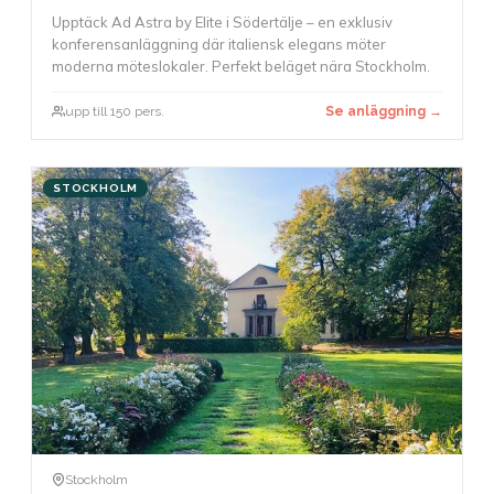
Upptäck Ad Astra by Elite i Södertälje – en exklusiv
konferensanläggning där italiensk elegans möter
moderna möteslokaler. Perfekt beläget nära Stockholm.
upp till 150 pers.
Se anläggning →
STOCKHOLM
Stockholm