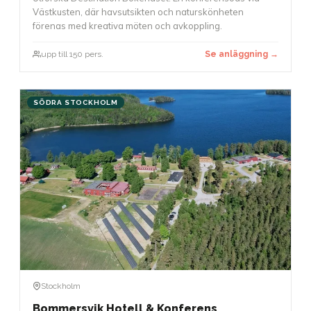
Västkusten, där havsutsikten och naturskönheten
förenas med kreativa möten och avkoppling.
upp till 150 pers.
Se anläggning →
SÖDRA STOCKHOLM
Stockholm
Bommersvik Hotell & Konferens