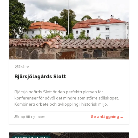
Skåne
Bjärsjölagårds Slott
Bjärsjölagårds Slott är den perfekta platsen för
konferenser för såväl det mindre som större sällskapet.
Kombinera arbete och avkoppling i historisk miljö.
upp till 150 pers.
Se anläggning →