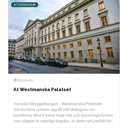
STOCKHOLM
Stockholm
At Westmanska Palatset
Hörsalen Bryggarkungen - Westmanska Palatsets
största lokal, rymmer upp till 140 deltagare i en
biosittning. Med 8 meter högt i tak och stora höga fönster
som släpper in naturligt dagsljus, är detta rum perfekt för
större presentationer, awards, föreläsningar eller