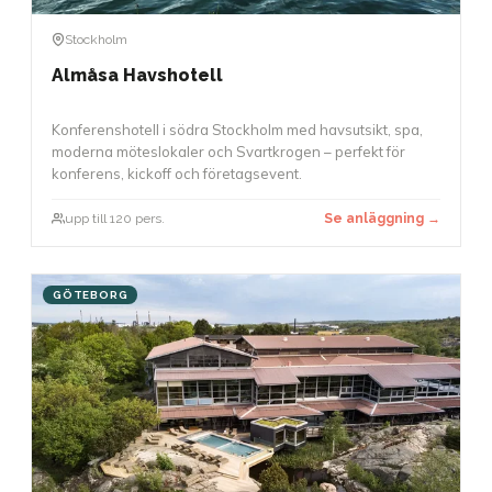
Stockholm
Almåsa Havshotell
Konferenshotell i södra Stockholm med havsutsikt, spa,
moderna möteslokaler och Svartkrogen – perfekt för
konferens, kickoff och företagsevent.
upp till 120 pers.
Se anläggning →
GÖTEBORG