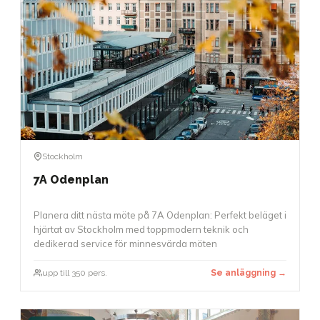
Stockholm
7A Odenplan
Planera ditt nästa möte på 7A Odenplan: Perfekt beläget i
hjärtat av Stockholm med toppmodern teknik och
dedikerad service för minnesvärda möten
upp till 350 pers.
Se anläggning →