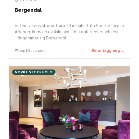
Bergendal
Vid Edsvikens strand, bara 20 minuter från Stockholm och
Arlanda, finns en avskild plats för konferenser och fest.
Här gömmer sig Bergendal.
upp till 170 pers.
Se anläggning →
NORRA STOCKHOLM