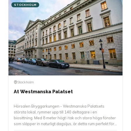
STOCKHOLM
Stockholm
At Westmanska Palatset
Hörsalen Bryggarkungen - Westmanska Palatsets
största lokal, rymmer upp till 140 deltagare i en
biosittning. Med 8 meter högt i tak och stora höga fönster
som släpper in naturligt dagsljus, är detta rum perfekt för
större presentationer, awards, föreläsningar eller