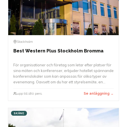
Stockholm
Best Western Plus Stockholm Bromma
För organisationer och företag som letar efter platser för
sina möten och konferenser, erbjuder hotellet spännande
konferenslokaler som kan anpassas för olika typer av
evenemang. Oavsett om du har ett styrelsemöte, en
workshop eller en större konferens med upp till 180
deltagare, finns det möjligheter att använda.
upp till 180 pers.
Se anläggning →
Konferenslokaler är utrustade med modern teknik, och
möbleringen kan anpassas för att skapa en arbetsmiljö
som passar bäst för ditt evenemang.
SKÅNE