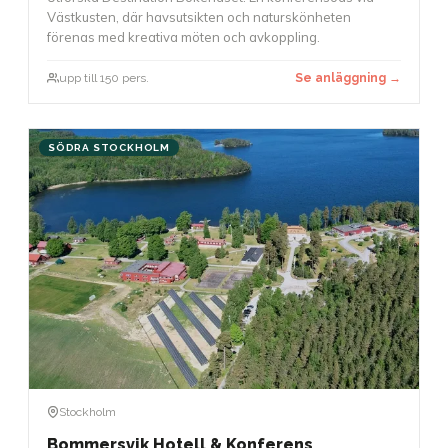
Västkusten, där havsutsikten och naturskönheten
förenas med kreativa möten och avkoppling.
upp till 150 pers.
Se anläggning →
SÖDRA STOCKHOLM
Stockholm
Bommersvik Hotell & Konferens