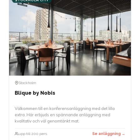
STOCKHOLM CITY
Stockholm
Blique by Nobis
Välkommen till en konferensanläggning med det lilla
extra. Här erbjuds en spännande anläggning med
kvalitativ och väl genomtänkt mat.
upp till 200 pers.
Se anläggning →