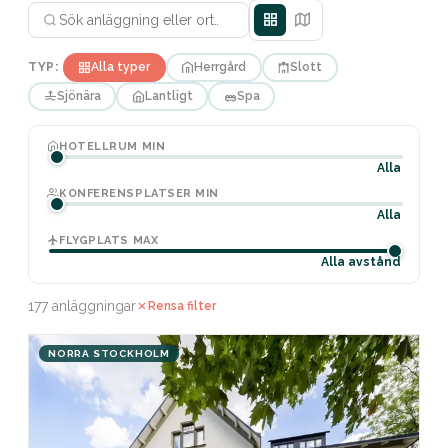
TYP:
Alla typer
Herrgård
Slott
Sjönära
Lantligt
Spa
HOTELLRUM MIN
Alla
KONFERENSPLATSER MIN
Alla
FLYGPLATS MAX
Alla avstånd
177 anläggningar
Rensa filter
NORRA STOCKHOLM