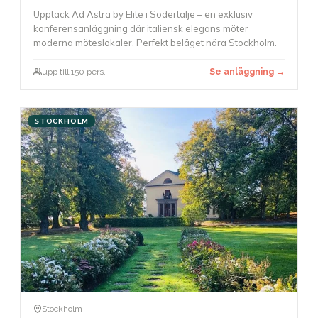
Upptäck Ad Astra by Elite i Södertälje – en exklusiv
konferensanläggning där italiensk elegans möter
moderna möteslokaler. Perfekt beläget nära Stockholm.
upp till 150 pers.
Se anläggning →
STOCKHOLM
Stockholm