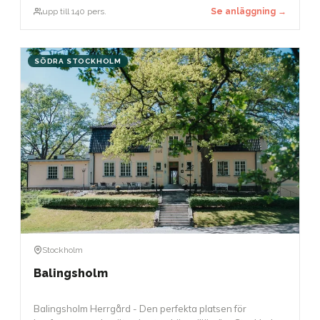
paneldebatter. Den exceptionella akustiken möjliggör
upp till 140 pers.
Se anläggning →
också att tal kan hållas utan mikrofon.
SÖDRA STOCKHOLM
Stockholm
Balingsholm
Balingsholm Herrgård - Den perfekta platsen för