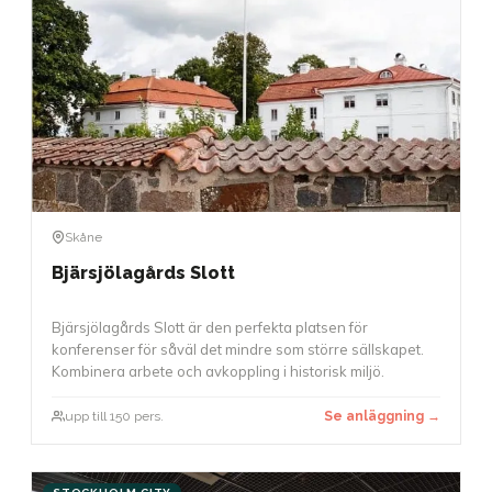
Skåne
Bjärsjölagårds Slott
Bjärsjölagårds Slott är den perfekta platsen för
konferenser för såväl det mindre som större sällskapet.
Kombinera arbete och avkoppling i historisk miljö.
upp till 150 pers.
Se anläggning →