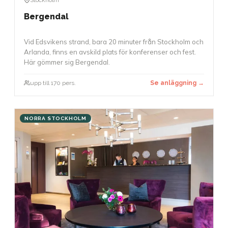
Bergendal
Vid Edsvikens strand, bara 20 minuter från Stockholm och
Arlanda, finns en avskild plats för konferenser och fest.
Här gömmer sig Bergendal.
upp till 170 pers.
Se anläggning →
NORRA STOCKHOLM