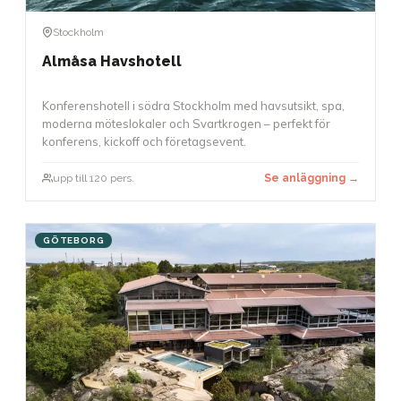
Stockholm
Almåsa Havshotell
Konferenshotell i södra Stockholm med havsutsikt, spa,
moderna möteslokaler och Svartkrogen – perfekt för
konferens, kickoff och företagsevent.
upp till 120 pers.
Se anläggning →
GÖTEBORG