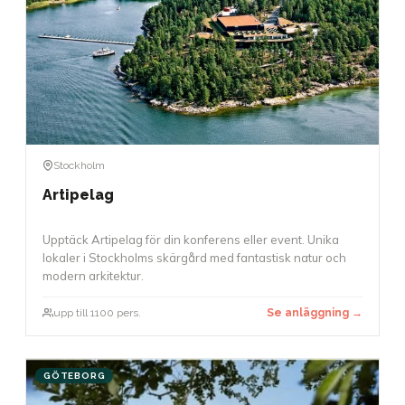
Stockholm
Artipelag
Upptäck Artipelag för din konferens eller event. Unika
lokaler i Stockholms skärgård med fantastisk natur och
modern arkitektur.
upp till 1100 pers.
Se anläggning →
GÖTEBORG