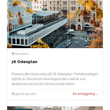
Stockholm
7A Odenplan
Planera ditt nästa möte på 7A Odenplan: Perfekt beläget i
hjärtat av Stockholm med toppmodern teknik och
dedikerad service för minnesvärda möten
upp till 350 pers.
Se anläggning →