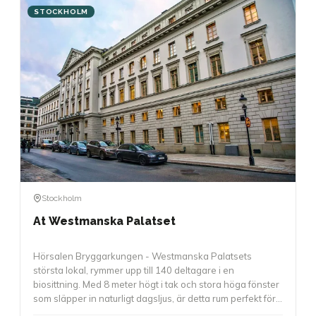
STOCKHOLM
Stockholm
At Westmanska Palatset
Hörsalen Bryggarkungen - Westmanska Palatsets
största lokal, rymmer upp till 140 deltagare i en
biosittning. Med 8 meter högt i tak och stora höga fönster
som släpper in naturligt dagsljus, är detta rum perfekt för
större presentationer, awards, föreläsningar eller