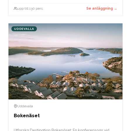
upp till 130 pers.
Se anläggning →
UDDEVALLA
Uddevalla
Bokenäset
Utforska Destination Bokenäset: En konferensoas vid