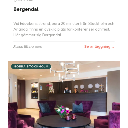
Bergendal
Vid Edsvikens strand, bara 20 minuter från Stockholm och
Arlanda, finns en avskild plats för konferenser och fest.
Här gömmer sig Bergendal.
upp till 170 pers.
Se anläggning →
NORRA STOCKHOLM