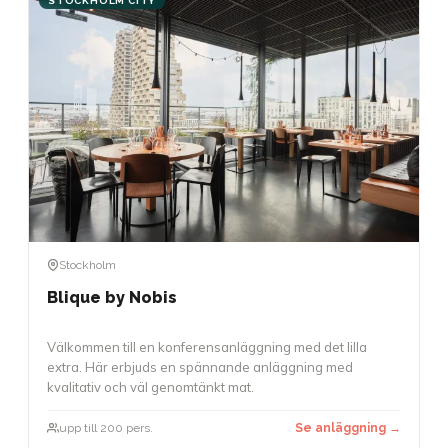
STOCKHOLM CITY
Stockholm
Blique by Nobis
Välkommen till en konferensanläggning med det lilla
extra. Här erbjuds en spännande anläggning med
kvalitativ och väl genomtänkt mat.
upp till 200 pers.
Se anläggning →