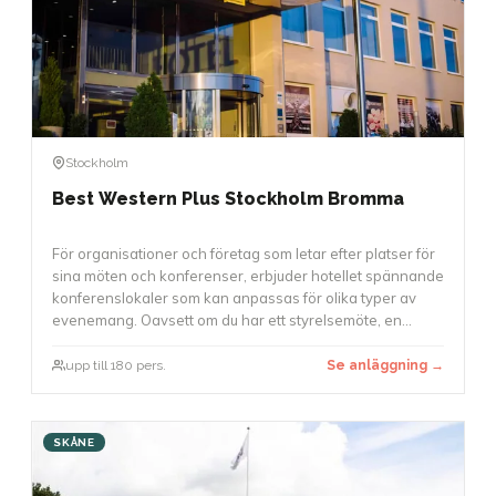
Stockholm
Best Western Plus Stockholm Bromma
För organisationer och företag som letar efter platser för
sina möten och konferenser, erbjuder hotellet spännande
konferenslokaler som kan anpassas för olika typer av
evenemang. Oavsett om du har ett styrelsemöte, en
workshop eller en större konferens med upp till 180
deltagare, finns det möjligheter att använda.
upp till 180 pers.
Se anläggning →
Konferenslokaler är utrustade med modern teknik, och
möbleringen kan anpassas för att skapa en arbetsmiljö
som passar bäst för ditt evenemang.
SKÅNE