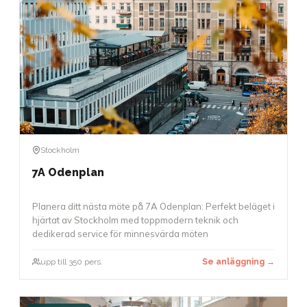
Stockholm
7A Odenplan
Planera ditt nästa möte på 7A Odenplan: Perfekt beläget i
hjärtat av Stockholm med toppmodern teknik och
dedikerad service för minnesvärda möten
upp till 350 pers.
Se anläggning →