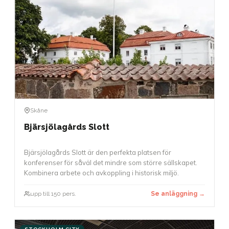
Skåne
Bjärsjölagårds Slott
Bjärsjölagårds Slott är den perfekta platsen för
konferenser för såväl det mindre som större sällskapet.
Kombinera arbete och avkoppling i historisk miljö.
upp till 150 pers.
Se anläggning →