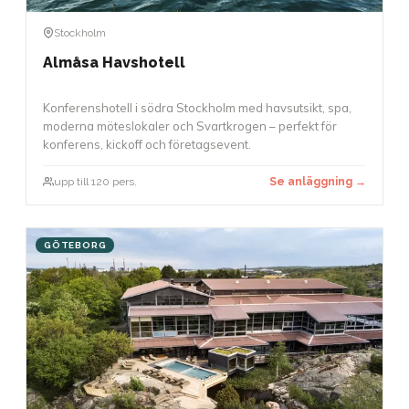
Stockholm
Almåsa Havshotell
Konferenshotell i södra Stockholm med havsutsikt, spa,
moderna möteslokaler och Svartkrogen – perfekt för
konferens, kickoff och företagsevent.
upp till 120 pers.
Se anläggning →
GÖTEBORG