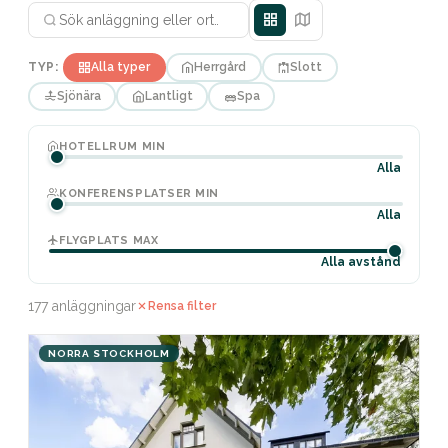
TYP:
Alla typer
Herrgård
Slott
Sjönära
Lantligt
Spa
HOTELLRUM MIN
Alla
KONFERENSPLATSER MIN
Alla
FLYGPLATS MAX
Alla avstånd
177 anläggningar
Rensa filter
NORRA STOCKHOLM