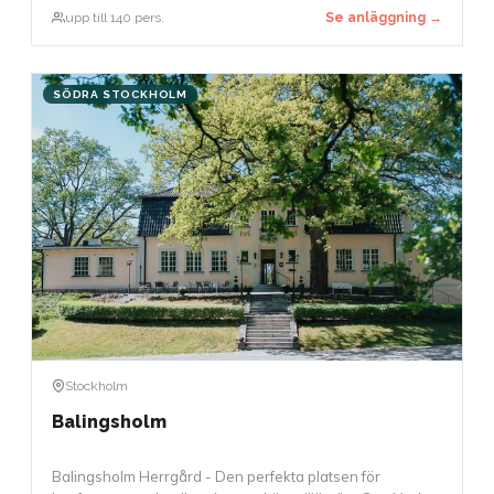
paneldebatter. Den exceptionella akustiken möjliggör
upp till 140 pers.
Se anläggning →
också att tal kan hållas utan mikrofon.
SÖDRA STOCKHOLM
Stockholm
Balingsholm
Balingsholm Herrgård - Den perfekta platsen för