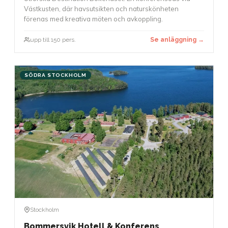
Västkusten, där havsutsikten och naturskönheten
förenas med kreativa möten och avkoppling.
upp till 150 pers.
Se anläggning →
SÖDRA STOCKHOLM
Stockholm
Bommersvik Hotell & Konferens