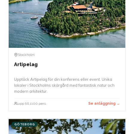
Stockholm
Artipelag
Upptäck Artipelag för din konferens eller event. Unika
lokaler i Stockholms skärgård med fantastisk natur och
modern arkitektur.
upp till 1100 pers.
Se anläggning →
GÖTEBORG