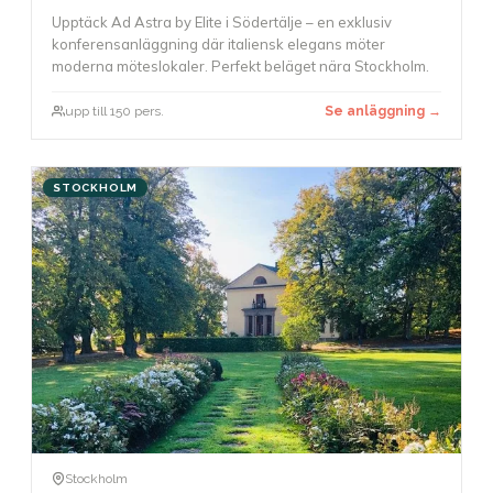
Upptäck Ad Astra by Elite i Södertälje – en exklusiv
konferensanläggning där italiensk elegans möter
moderna möteslokaler. Perfekt beläget nära Stockholm.
upp till 150 pers.
Se anläggning →
STOCKHOLM
Stockholm