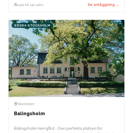
paneldebatter. Den exceptionella akustiken möjliggör
upp till 140 pers.
Se anläggning →
också att tal kan hållas utan mikrofon.
SÖDRA STOCKHOLM
Stockholm
Balingsholm
Balingsholm Herrgård - Den perfekta platsen för