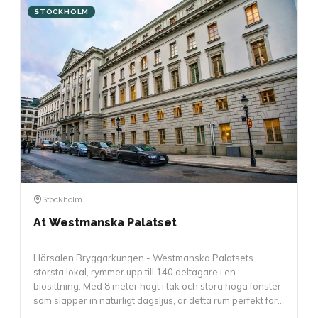
STOCKHOLM
Stockholm
At Westmanska Palatset
Hörsalen Bryggarkungen - Westmanska Palatsets
största lokal, rymmer upp till 140 deltagare i en
biosittning. Med 8 meter högt i tak och stora höga fönster
som släpper in naturligt dagsljus, är detta rum perfekt för
större presentationer, awards, föreläsningar eller