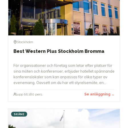
Stockholm
Best Western Plus Stockholm Bromma
För organisationer och företag som letar efter platser för
sina möten och konferenser, erbjuder hotellet spännande
konferenslokaler som kan anpassas för olika typer av
evenemang. Oavsett om du har ett styrelsemöte, en
workshop eller en större konferens med upp till 180
deltagare, finns det möjligheter att använda.
upp till 180 pers.
Se anläggning →
Konferenslokaler är utrustade med modern teknik, och
möbleringen kan anpassas för att skapa en arbetsmiljö
som passar bäst för ditt evenemang.
SKÅNE