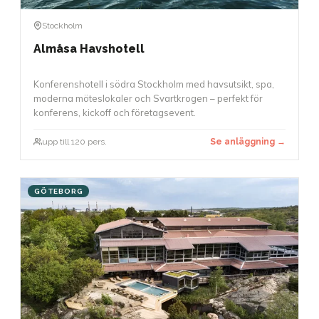
Stockholm
Almåsa Havshotell
Konferenshotell i södra Stockholm med havsutsikt, spa,
moderna möteslokaler och Svartkrogen – perfekt för
konferens, kickoff och företagsevent.
upp till 120 pers.
Se anläggning →
GÖTEBORG