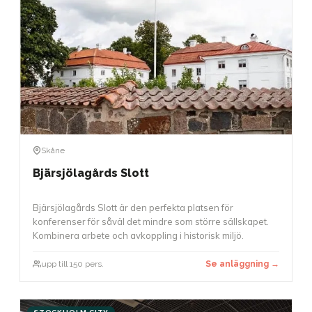
Skåne
Bjärsjölagårds Slott
Bjärsjölagårds Slott är den perfekta platsen för
konferenser för såväl det mindre som större sällskapet.
Kombinera arbete och avkoppling i historisk miljö.
upp till 150 pers.
Se anläggning →