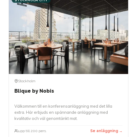
STOCKHOLM CITY
Stockholm
Blique by Nobis
Välkommen till en konferensanläggning med det lilla
extra. Här erbjuds en spännande anläggning med
kvalitativ och väl genomtänkt mat.
upp till 200 pers.
Se anläggning →