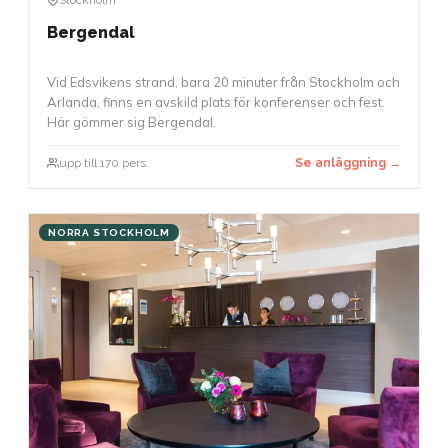
Bergendal
Vid Edsvikens strand, bara 20 minuter från Stockholm och
Arlanda, finns en avskild plats för konferenser och fest.
Här gömmer sig Bergendal.
upp till 170 pers.
Se anläggning →
NORRA STOCKHOLM