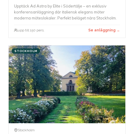
Upptäck Ad Astra by Elite i Södertälje – en exklusiv
konferensanläggning där italiensk elegans möter
moderna möteslokaler. Perfekt beläget nära Stockholm.
upp till 150 pers.
Se anläggning →
STOCKHOLM
Stockholm