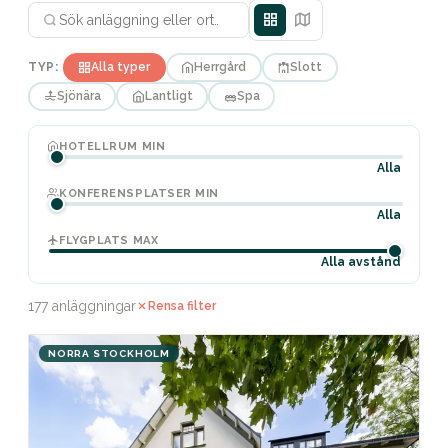
TYP:
Alla typer
Herrgård
Slott
Sjönära
Lantligt
Spa
HOTELLRUM MIN
Alla
KONFERENSPLATSER MIN
Alla
FLYGPLATS MAX
Alla avstånd
177 anläggningar
Rensa filter
NORRA STOCKHOLM