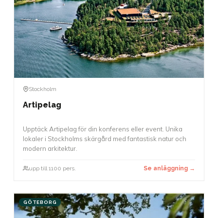
Stockholm
Artipelag
Upptäck Artipelag för din konferens eller event. Unika
lokaler i Stockholms skärgård med fantastisk natur och
modern arkitektur.
upp till 1100 pers.
Se anläggning →
GÖTEBORG