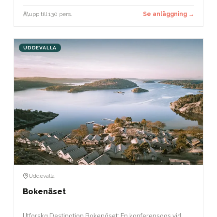
upp till 130 pers.
Se anläggning →
UDDEVALLA
Uddevalla
Bokenäset
Utforska Destination Bokenäset: En konferensoas vid