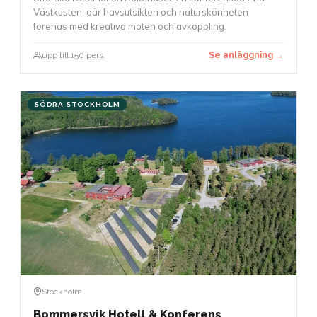
Västkusten, där havsutsikten och naturskönheten
förenas med kreativa möten och avkoppling.
upp till 150 pers.
Se anläggning →
SÖDRA STOCKHOLM
Stockholm
Bommersvik Hotell & Konferens