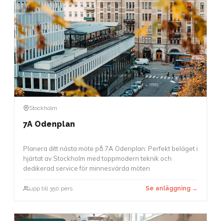
Stockholm
7A Odenplan
Planera ditt nästa möte på 7A Odenplan: Perfekt beläget i
hjärtat av Stockholm med toppmodern teknik och
dedikerad service för minnesvärda möten
upp till 350 pers.
Se anläggning →