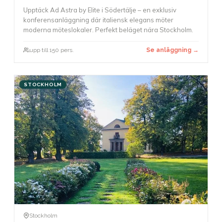
Upptäck Ad Astra by Elite i Södertälje – en exklusiv
konferensanläggning där italiensk elegans möter
moderna möteslokaler. Perfekt beläget nära Stockholm.
upp till 150 pers.
Se anläggning →
STOCKHOLM
Stockholm