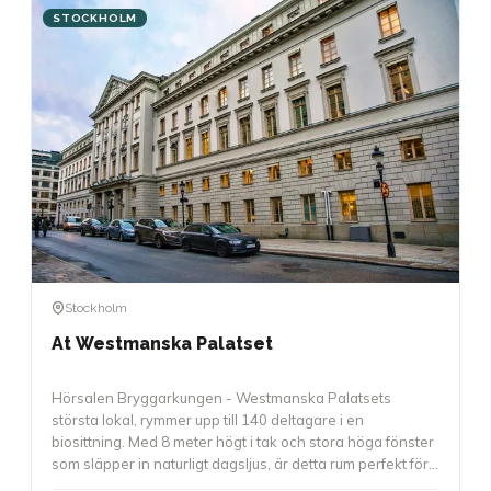
STOCKHOLM
Stockholm
At Westmanska Palatset
Hörsalen Bryggarkungen - Westmanska Palatsets
största lokal, rymmer upp till 140 deltagare i en
biosittning. Med 8 meter högt i tak och stora höga fönster
som släpper in naturligt dagsljus, är detta rum perfekt för
större presentationer, awards, föreläsningar eller