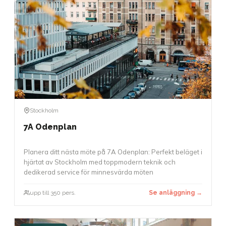
Stockholm
7A Odenplan
Planera ditt nästa möte på 7A Odenplan: Perfekt beläget i
hjärtat av Stockholm med toppmodern teknik och
dedikerad service för minnesvärda möten
upp till 350 pers.
Se anläggning →