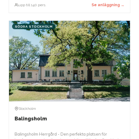
paneldebatter. Den exceptionella akustiken möjliggör
upp till 140 pers.
Se anläggning →
också att tal kan hållas utan mikrofon.
SÖDRA STOCKHOLM
Stockholm
Balingsholm
Balingsholm Herrgård - Den perfekta platsen för