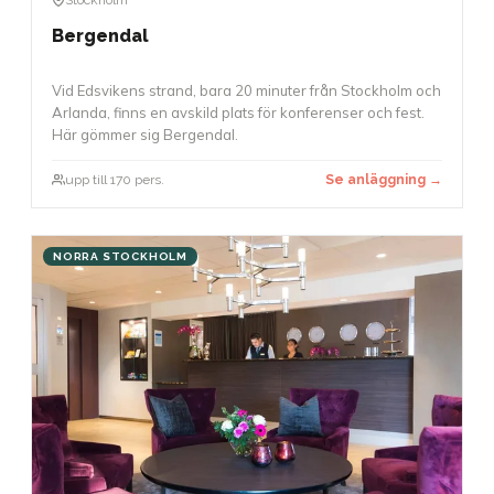
Bergendal
Vid Edsvikens strand, bara 20 minuter från Stockholm och
Arlanda, finns en avskild plats för konferenser och fest.
Här gömmer sig Bergendal.
upp till 170 pers.
Se anläggning →
NORRA STOCKHOLM