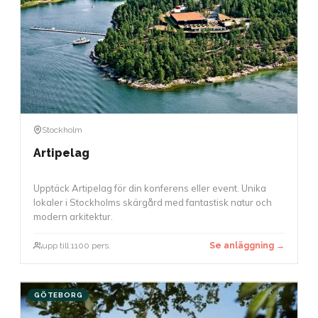
Stockholm
Artipelag
Upptäck Artipelag för din konferens eller event. Unika
lokaler i Stockholms skärgård med fantastisk natur och
modern arkitektur.
upp till 1100 pers.
Se anläggning →
GÖTEBORG