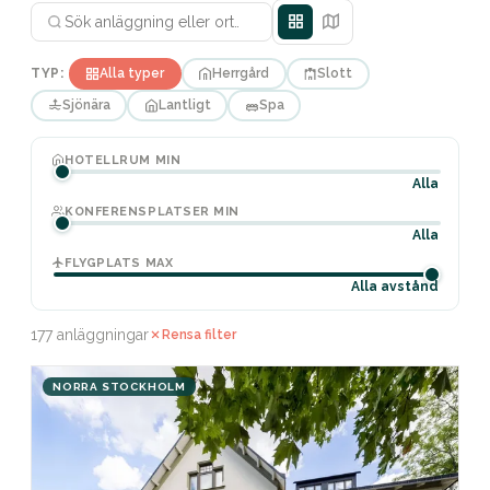
TYP:
Alla typer
Herrgård
Slott
Sjönära
Lantligt
Spa
HOTELLRUM MIN
Alla
KONFERENSPLATSER MIN
Alla
FLYGPLATS MAX
Alla avstånd
177 anläggningar
Rensa filter
NORRA STOCKHOLM