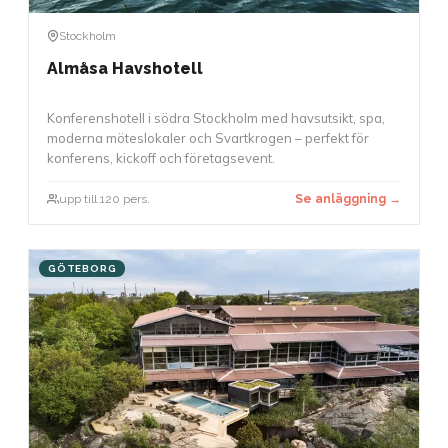
Stockholm
Almåsa Havshotell
Konferenshotell i södra Stockholm med havsutsikt, spa,
moderna möteslokaler och Svartkrogen – perfekt för
konferens, kickoff och företagsevent.
upp till 120 pers.
Se anläggning →
GÖTEBORG