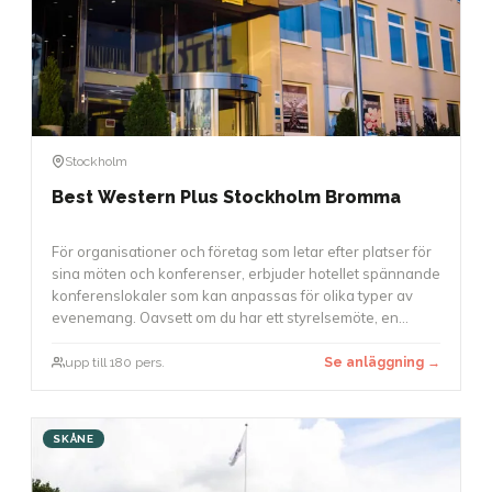
Stockholm
Best Western Plus Stockholm Bromma
För organisationer och företag som letar efter platser för
sina möten och konferenser, erbjuder hotellet spännande
konferenslokaler som kan anpassas för olika typer av
evenemang. Oavsett om du har ett styrelsemöte, en
workshop eller en större konferens med upp till 180
deltagare, finns det möjligheter att använda.
upp till 180 pers.
Se anläggning →
Konferenslokaler är utrustade med modern teknik, och
möbleringen kan anpassas för att skapa en arbetsmiljö
som passar bäst för ditt evenemang.
SKÅNE