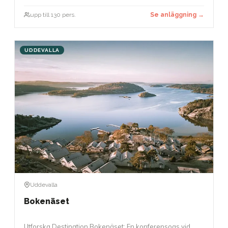
upp till 130 pers.
Se anläggning →
UDDEVALLA
Uddevalla
Bokenäset
Utforska Destination Bokenäset: En konferensoas vid