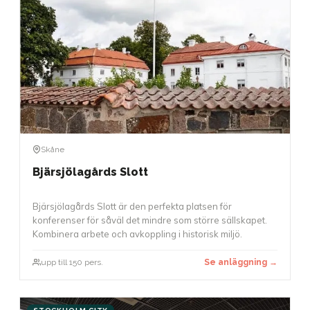
Skåne
Bjärsjölagårds Slott
Bjärsjölagårds Slott är den perfekta platsen för
konferenser för såväl det mindre som större sällskapet.
Kombinera arbete och avkoppling i historisk miljö.
upp till 150 pers.
Se anläggning →