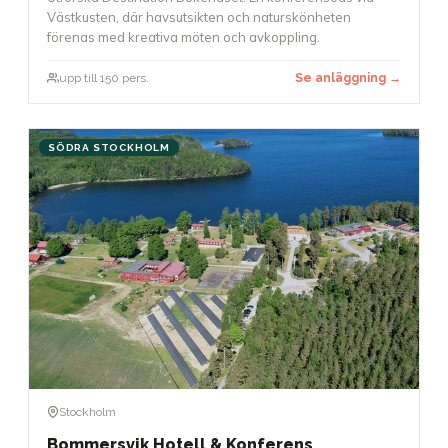
Västkusten, där havsutsikten och naturskönheten
förenas med kreativa möten och avkoppling.
upp till 150 pers.
Se anläggning →
SÖDRA STOCKHOLM
Stockholm
Bommersvik Hotell & Konferens