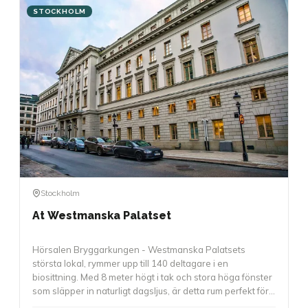
STOCKHOLM
Stockholm
At Westmanska Palatset
Hörsalen Bryggarkungen - Westmanska Palatsets
största lokal, rymmer upp till 140 deltagare i en
biosittning. Med 8 meter högt i tak och stora höga fönster
som släpper in naturligt dagsljus, är detta rum perfekt för
större presentationer, awards, föreläsningar eller