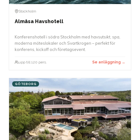
Stockholm
Almåsa Havshotell
Konferenshotell i södra Stockholm med havsutsikt, spa,
moderna möteslokaler och Svartkrogen – perfekt för
konferens, kickoff och företagsevent.
upp till 120 pers.
Se anläggning →
GÖTEBORG