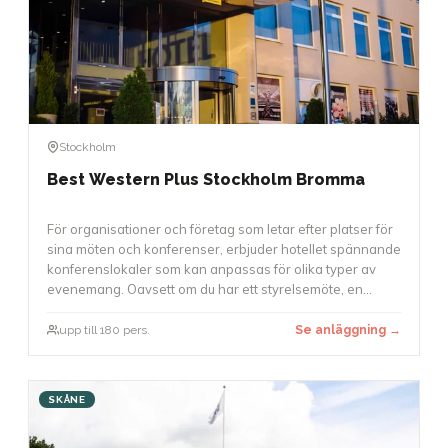
Stockholm
Best Western Plus Stockholm Bromma
För organisationer och företag som letar efter platser för
sina möten och konferenser, erbjuder hotellet spännande
konferenslokaler som kan anpassas för olika typer av
evenemang. Oavsett om du har ett styrelsemöte, en
workshop eller en större konferens med upp till 180
deltagare, finns det möjligheter att använda.
upp till 180 pers.
Se anläggning →
Konferenslokaler är utrustade med modern teknik, och
möbleringen kan anpassas för att skapa en arbetsmiljö
som passar bäst för ditt evenemang.
SKÅNE