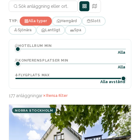
TYP:
Alla typer
Herrgård
Slott
Sjönära
Lantligt
Spa
HOTELLRUM MIN
Alla
KONFERENSPLATSER MIN
Alla
FLYGPLATS MAX
Alla avstånd
177 anläggningar
Rensa filter
NORRA STOCKHOLM