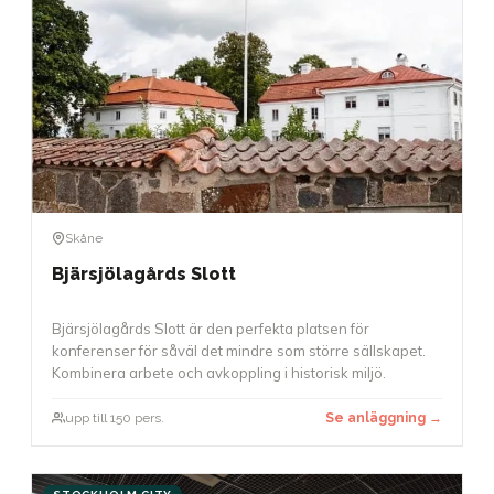
Skåne
Bjärsjölagårds Slott
Bjärsjölagårds Slott är den perfekta platsen för
konferenser för såväl det mindre som större sällskapet.
Kombinera arbete och avkoppling i historisk miljö.
upp till 150 pers.
Se anläggning →