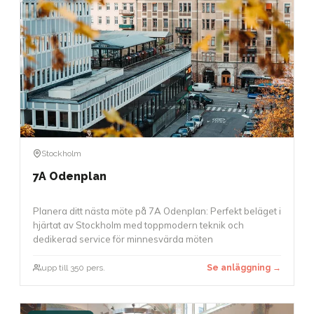
Stockholm
7A Odenplan
Planera ditt nästa möte på 7A Odenplan: Perfekt beläget i
hjärtat av Stockholm med toppmodern teknik och
dedikerad service för minnesvärda möten
upp till 350 pers.
Se anläggning →