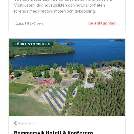
Västkusten, där havsutsikten och naturskönheten
förenas med kreativa möten och avkoppling.
upp till 150 pers.
Se anläggning →
SÖDRA STOCKHOLM
Stockholm
Bommersvik Hotell & Konferens