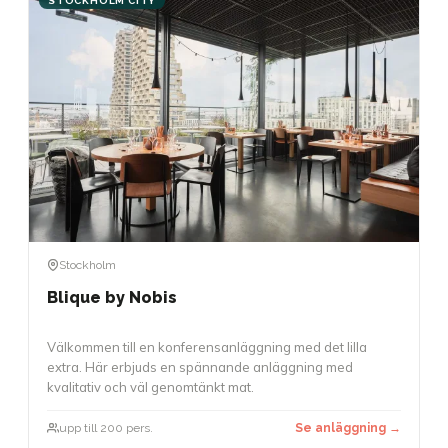
STOCKHOLM CITY
Stockholm
Blique by Nobis
Välkommen till en konferensanläggning med det lilla
extra. Här erbjuds en spännande anläggning med
kvalitativ och väl genomtänkt mat.
upp till 200 pers.
Se anläggning →