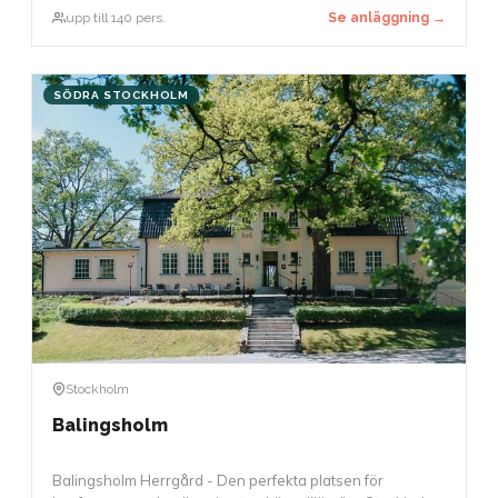
paneldebatter. Den exceptionella akustiken möjliggör
upp till 140 pers.
Se anläggning →
också att tal kan hållas utan mikrofon.
SÖDRA STOCKHOLM
Stockholm
Balingsholm
Balingsholm Herrgård - Den perfekta platsen för