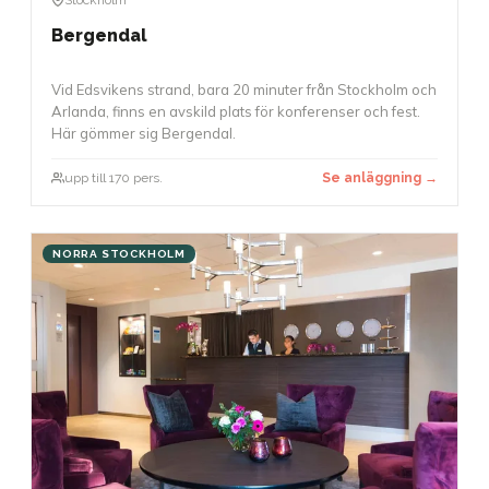
Bergendal
Vid Edsvikens strand, bara 20 minuter från Stockholm och
Arlanda, finns en avskild plats för konferenser och fest.
Här gömmer sig Bergendal.
upp till 170 pers.
Se anläggning →
NORRA STOCKHOLM