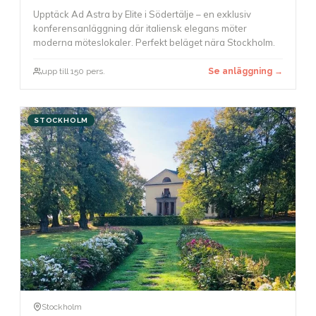
Upptäck Ad Astra by Elite i Södertälje – en exklusiv
konferensanläggning där italiensk elegans möter
moderna möteslokaler. Perfekt beläget nära Stockholm.
upp till 150 pers.
Se anläggning →
STOCKHOLM
Stockholm