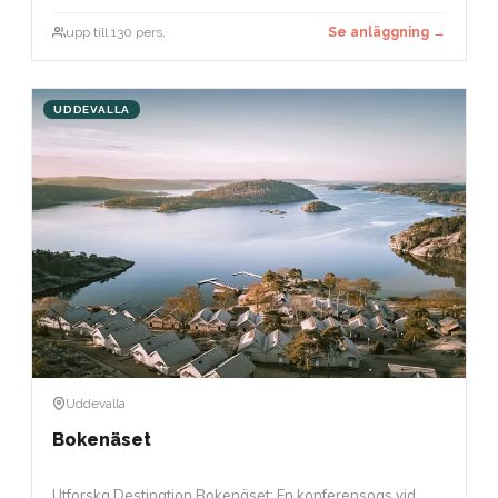
upp till 130 pers.
Se anläggning →
UDDEVALLA
Uddevalla
Bokenäset
Utforska Destination Bokenäset: En konferensoas vid