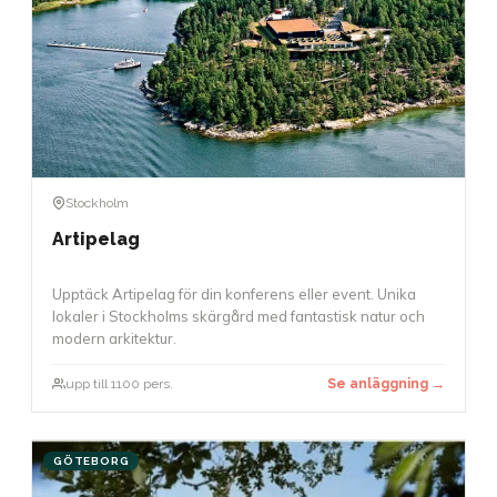
Stockholm
Artipelag
Upptäck Artipelag för din konferens eller event. Unika
lokaler i Stockholms skärgård med fantastisk natur och
modern arkitektur.
upp till 1100 pers.
Se anläggning →
GÖTEBORG