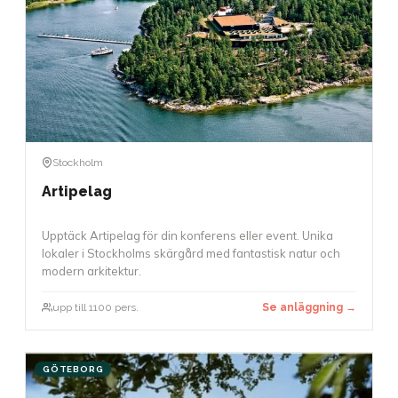
Stockholm
Artipelag
Upptäck Artipelag för din konferens eller event. Unika
lokaler i Stockholms skärgård med fantastisk natur och
modern arkitektur.
upp till 1100 pers.
Se anläggning →
GÖTEBORG