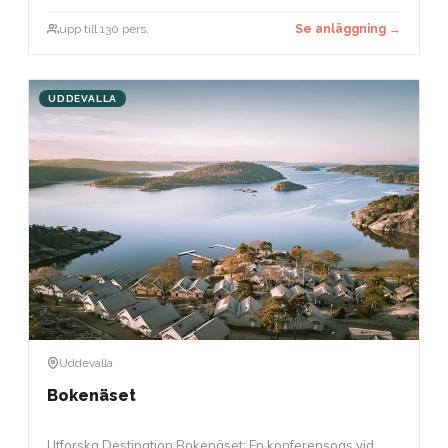
upp till 130 pers.
Se anläggning →
UDDEVALLA
Uddevalla
Bokenäset
Utforska Destination Bokenäset: En konferensoas vid