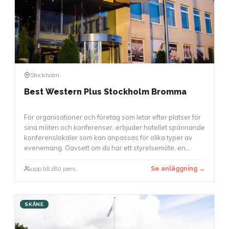
Stockholm
Best Western Plus Stockholm Bromma
För organisationer och företag som letar efter platser för
sina möten och konferenser, erbjuder hotellet spännande
konferenslokaler som kan anpassas för olika typer av
evenemang. Oavsett om du har ett styrelsemöte, en
workshop eller en större konferens med upp till 180
deltagare, finns det möjligheter att använda.
upp till 180 pers.
Se anläggning →
Konferenslokaler är utrustade med modern teknik, och
möbleringen kan anpassas för att skapa en arbetsmiljö
som passar bäst för ditt evenemang.
SKÅNE