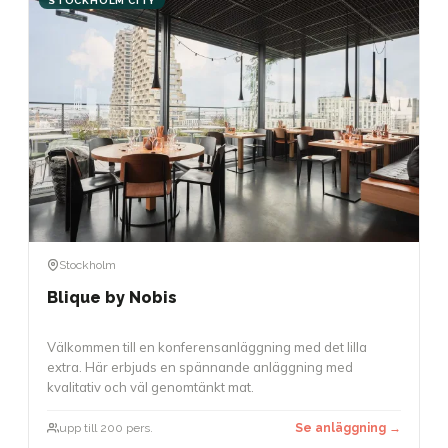
STOCKHOLM CITY
Stockholm
Blique by Nobis
Välkommen till en konferensanläggning med det lilla
extra. Här erbjuds en spännande anläggning med
kvalitativ och väl genomtänkt mat.
upp till 200 pers.
Se anläggning →