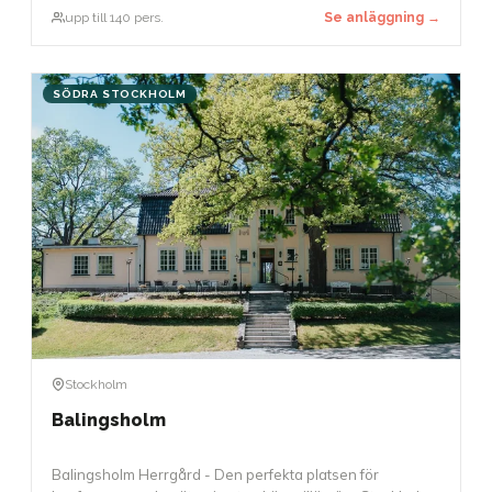
paneldebatter. Den exceptionella akustiken möjliggör
upp till 140 pers.
Se anläggning →
också att tal kan hållas utan mikrofon.
SÖDRA STOCKHOLM
Stockholm
Balingsholm
Balingsholm Herrgård - Den perfekta platsen för