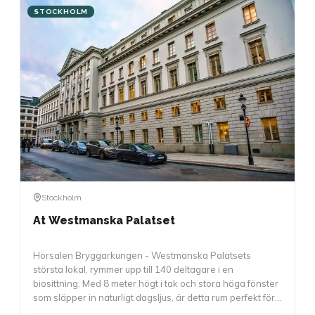
STOCKHOLM
Stockholm
At Westmanska Palatset
Hörsalen Bryggarkungen - Westmanska Palatsets
största lokal, rymmer upp till 140 deltagare i en
biosittning. Med 8 meter högt i tak och stora höga fönster
som släpper in naturligt dagsljus, är detta rum perfekt för
större presentationer, awards, föreläsningar eller