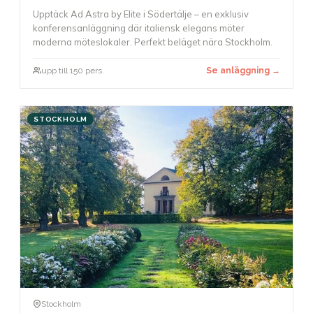
Upptäck Ad Astra by Elite i Södertälje – en exklusiv
konferensanläggning där italiensk elegans möter
moderna möteslokaler. Perfekt beläget nära Stockholm.
upp till 150 pers.
Se anläggning →
STOCKHOLM
Stockholm