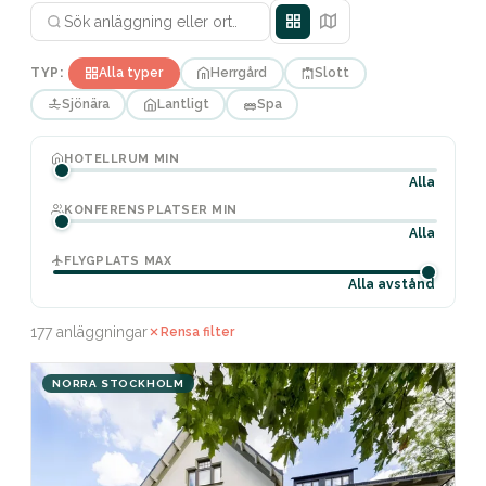
TYP:
Alla typer
Herrgård
Slott
Sjönära
Lantligt
Spa
HOTELLRUM MIN
Alla
KONFERENSPLATSER MIN
Alla
FLYGPLATS MAX
Alla avstånd
177 anläggningar
Rensa filter
NORRA STOCKHOLM