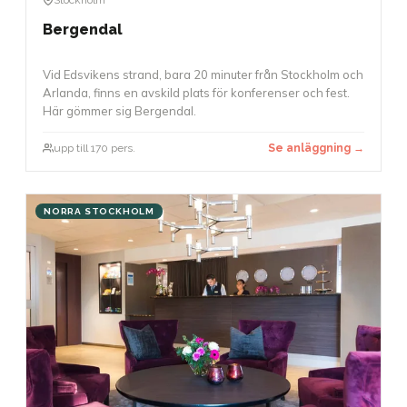
Bergendal
Vid Edsvikens strand, bara 20 minuter från Stockholm och
Arlanda, finns en avskild plats för konferenser och fest.
Här gömmer sig Bergendal.
upp till 170 pers.
Se anläggning →
NORRA STOCKHOLM