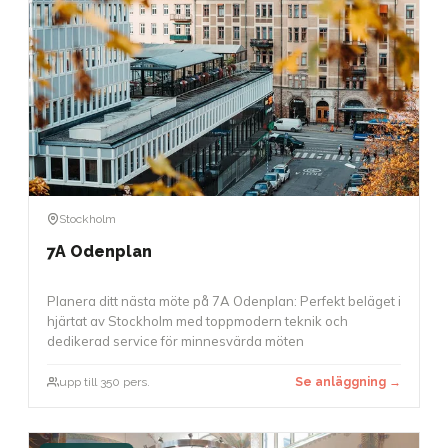
Stockholm
7A Odenplan
Planera ditt nästa möte på 7A Odenplan: Perfekt beläget i
hjärtat av Stockholm med toppmodern teknik och
dedikerad service för minnesvärda möten
upp till 350 pers.
Se anläggning →