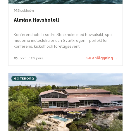
Stockholm
Almåsa Havshotell
Konferenshotell i södra Stockholm med havsutsikt, spa,
moderna möteslokaler och Svartkrogen – perfekt för
konferens, kickoff och företagsevent.
upp till 120 pers.
Se anläggning →
GÖTEBORG