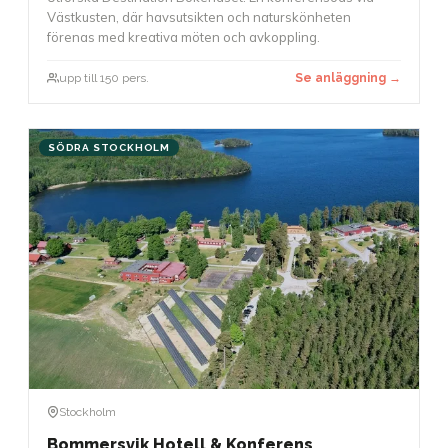
Västkusten, där havsutsikten och naturskönheten
förenas med kreativa möten och avkoppling.
upp till 150 pers.
Se anläggning →
SÖDRA STOCKHOLM
Stockholm
Bommersvik Hotell & Konferens