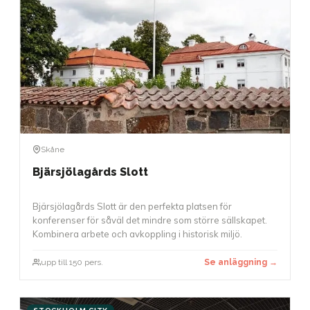
Skåne
Bjärsjölagårds Slott
Bjärsjölagårds Slott är den perfekta platsen för
konferenser för såväl det mindre som större sällskapet.
Kombinera arbete och avkoppling i historisk miljö.
upp till 150 pers.
Se anläggning →