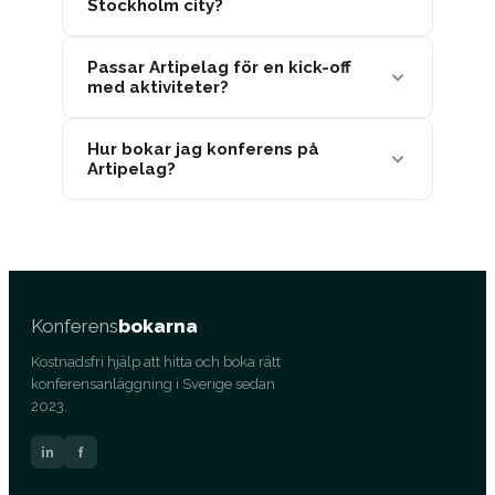
Stockholm city?
Passar Artipelag för en kick-off
med aktiviteter?
Hur bokar jag konferens på
Artipelag?
Konferens
bokarna
Kostnadsfri hjälp att hitta och boka rätt
konferensanläggning i Sverige sedan
2023.
in
f