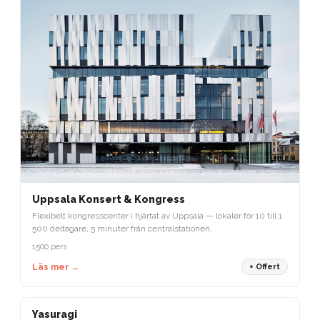
Uppsala Konsert & Kongress
Flexibelt kongresscenter i hjärtat av Uppsala — lokaler för 10 till 1
500 deltagare, 5 minuter från centralstationen.
1500 pers
Läs mer →
+ Offert
STOCKHOLM
Yasuragi