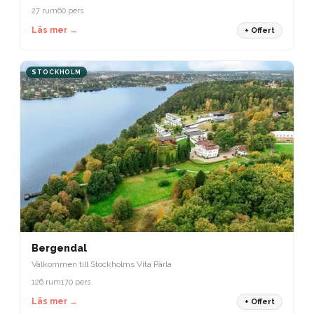
27 rum
60 pers
Läs mer →
+ Offert
STOCKHOLM
Bergendal
Välkommen till Stockholms Vita Pärla
126 rum
170 pers
Läs mer →
+ Offert