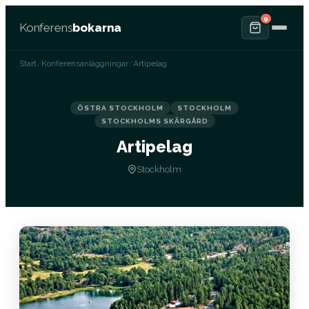
0
Konferens
bokarna
Start
/
Konferensanläggningar
/
Artipelag
ÖSTRA STOCKHOLM
STOCKHOLM
STOCKHOLMS SKÄRGÅRD
Artipelag
Stockholm