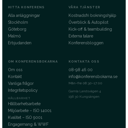
HITTA KONFERENS
VÅRA TJÄNSTER
Alla anläggningar
Kostnadsfri bokningshjälp
Stockholm
Överblick & Autopilot
Göteborg
Kick-off & teambuilding
Malmö
Externa talare
Erbjudanden
Konferensbloggen
OM KONFERENSBOKARNA
KONTAKTA OSS
Om oss
08-98 46 00
Kontakt
info@konferensbokarna.se
Vanliga frågor
Mån–fre 08:30–17:00
Integritetspolicy
Gamla Landsvägen 4
196 30 Kungsängen
HÅLLBARHET
Hållbarhetsarbete
Miljöarbete – ISO 14001
Kvalitet – ISO 9001
Engagemang & WWF