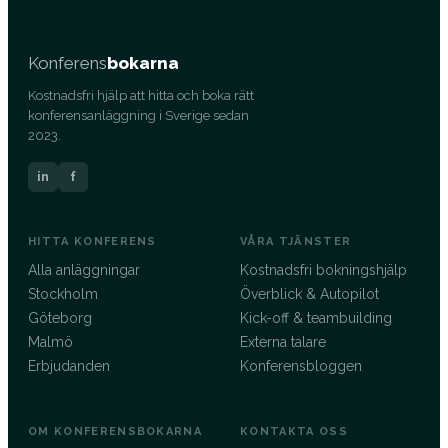
Konferens
bokarna
Kostnadsfri hjälp att hitta och boka rätt
konferensanläggning i Sverige sedan
2023.
in
f
HITTA KONFERENS
VÅRA TJÄNSTER
Alla anläggningar
Kostnadsfri bokningshjälp
Stockholm
Överblick & Autopilot
Göteborg
Kick-off & teambuilding
Malmö
Externa talare
Erbjudanden
Konferensbloggen
OM KONFERENSBOKARNA
KONTAKTA OSS