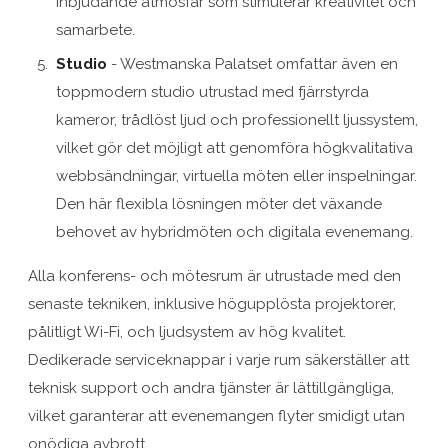
inbjudande atmosfär som stimulerar kreativitet och
samarbete.
Studio
- Westmanska Palatset omfattar även en
toppmodern studio utrustad med fjärrstyrda
kameror, trådlöst ljud och professionellt ljussystem,
vilket gör det möjligt att genomföra högkvalitativa
webbsändningar, virtuella möten eller inspelningar.
Den här flexibla lösningen möter det växande
behovet av hybridmöten och digitala evenemang.
Alla konferens- och mötesrum är utrustade med den
senaste tekniken, inklusive högupplösta projektorer,
pålitligt Wi-Fi, och ljudsystem av hög kvalitet.
Dedikerade serviceknappar i varje rum säkerställer att
teknisk support och andra tjänster är lättillgängliga,
vilket garanterar att evenemangen flyter smidigt utan
onödiga avbrott.