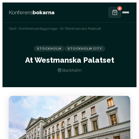
0
Konferens
bokarna
Start
/
Konferensanläggningar
/
At Westmanska Palatset
STOCKHOLM
STOCKHOLM CITY
At Westmanska Palatset
Stockholm