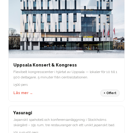
Uppsala Konsert & Kongress
Flexibelt kongresscenter i hjärtat av Uppsala — lokaler för 10 till 1
500 deltagare, 5 minuter från centralstationen.
1500 pers
Läs mer →
+ Offert
STOCKHOLM
Yasuragi
Japanskt spahotell och konferensanläggning i Stockholms
skärgård – 191 rum, tre restauranger och ett unikt japanskt bad.
191 rum
400 pers