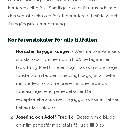
bra som företaget som ska anordna en större
konferens eller fest. Samtliga lokaler är utrustade med
den senaste tekniken för att garantera ett effektivt och
framgångsrikt arrangemang.
Konferenslokaler för alla tillfällen
Hörsalen Bryggarkungen
- Westmanska Palatsets
största lokal, rymmer upp till 140 deltagare i en
biosittning. Med 8 meter högt i tak och stora höga
fönster som släpper in naturligt dagsljus, är detta
rum perfekt för större presentationer, awards,
föreläsningar eller paneldebatter. Den
exceptionella akustiken möjliggör också att tal kan
hållas utan mikrofon.
Josefina och Adolf Fredrik
- Dessa rum erbjuder
en intim atmosfär med plats för upp till 8-10