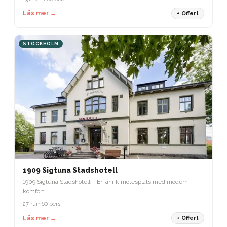
Läs mer →
+ Offert
STOCKHOLM
1909 Sigtuna Stadshotell
1909 Sigtuna Stadshotell – En anrik mötesplats med modern
komfort
27 rum
60 pers
Läs mer →
+ Offert