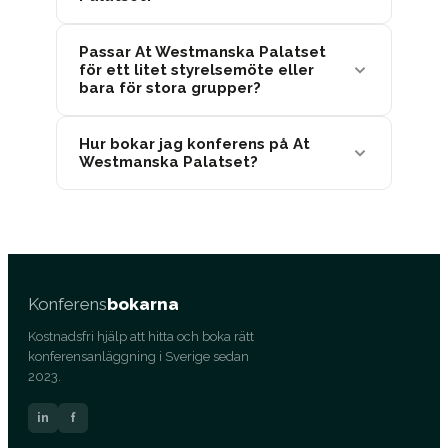
Passar At Westmanska Palatset
för ett litet styrelsemöte eller
bara för stora grupper?
Hur bokar jag konferens på At
Westmanska Palatset?
Konferens
bokarna
Kostnadsfri hjälp att hitta och boka rätt
konferensanläggning i Sverige sedan
2023.
in
f