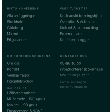
HITTA KONFERENS
VÅRA TJÄNSTER
Alla anläggningar
Kostnadsfri bokningshjälp
Stockholm
Överblick & Autopilot
Göteborg
Kick-off & teambuilding
Malmö
Externa talare
Erbjudanden
Konferensbloggen
OM KONFERENSBOKARNA
KONTAKTA OSS
Om oss
08-98 46 00
Kontakt
info@konferensbokarna.se
Vanliga frågor
Mån–fre 08:30–17:00
Integritetspolicy
Gamla Landsvägen 4
196 30 Kungsängen
HÅLLBARHET
Hållbarhetsarbete
Miljöarbete – ISO 14001
Kvalitet – ISO 9001
Engagemang & WWF