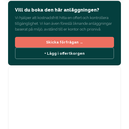
Vill du boka den här anläggningen?
Vi hjälper att kostnadsfritt hitta en offert och kontrollera
tillgänglighet. Vi kan även föreslå liknande anläggningar
baserat på miljö, avstånd till er kontor och prisnivå.
Skicka förfrågan →
+ Lägg i offertkorgen