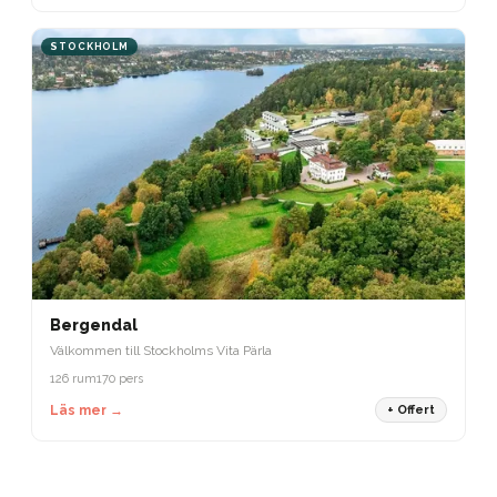
STOCKHOLM
Bergendal
Välkommen till Stockholms Vita Pärla
126 rum
170 pers
Läs mer →
+ Offert