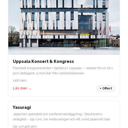
Uppsala Konsert & Kongress
Flexibelt kongresscenter i hjärtat av Uppsala — lokaler för 10 till 1
500 deltagare, 5 minuter från centralstationen.
1500 pers
Läs mer →
+ Offert
STOCKHOLM
Yasuragi
Japanskt spahotell och konferensanläggning i Stockholms
skärgård – 191 rum, tre restauranger och ett unikt japanskt bad.
191 rum
400 pers