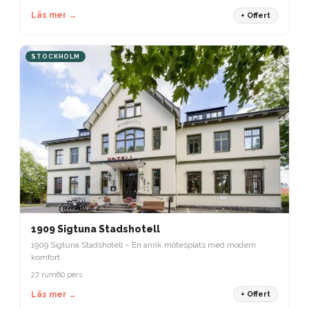
Läs mer →
+ Offert
STOCKHOLM
1909 Sigtuna Stadshotell
1909 Sigtuna Stadshotell – En anrik mötesplats med modern
komfort
27 rum
60 pers
Läs mer →
+ Offert