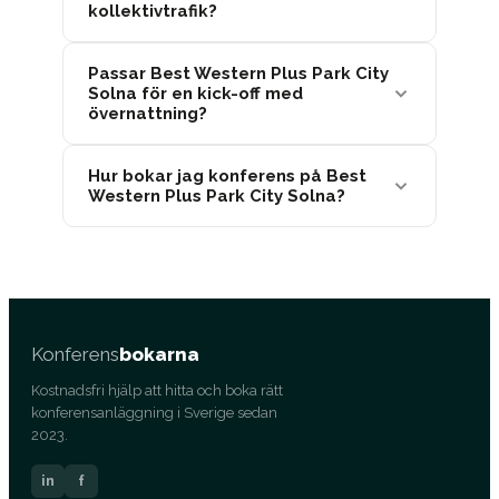
kollektivtrafik?
Passar Best Western Plus Park City
Solna för en kick-off med
övernattning?
Hur bokar jag konferens på Best
Western Plus Park City Solna?
Konferens
bokarna
Kostnadsfri hjälp att hitta och boka rätt
konferensanläggning i Sverige sedan
2023.
in
f