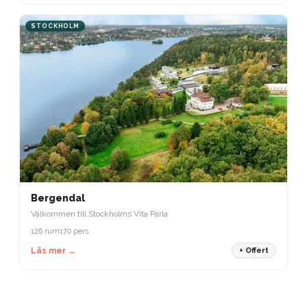
STOCKHOLM
Bergendal
Välkommen till Stockholms Vita Pärla
126 rum
170 pers
Läs mer →
+ Offert