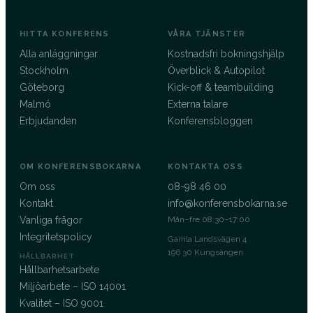
HITTA KONFERENS
VÅRA TJÄNSTER
Alla anläggningar
Kostnadsfri bokningshjälp
Stockholm
Överblick & Autopilot
Göteborg
Kick-off & teambuilding
Malmö
Externa talare
Erbjudanden
Konferensbloggen
OM KONFERENSBOKARNA
KONTAKTA OSS
Om oss
08-98 46 00
Kontakt
info@konferensbokarna.se
Vanliga frågor
Mån–fre 08:30–17:00
Integritetspolicy
Gamla Landsvägen 4
196 30 Kungsängen
HÅLLBARHET
Hållbarhetsarbete
Miljöarbete – ISO 14001
Kvalitet – ISO 9001