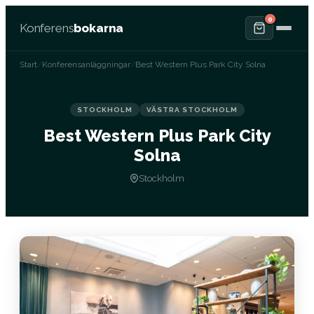
0
Konferens
bokarna
Start
/
Konferensanläggningar
/
Best Western Plus Park City Solna
STOCKHOLM
VÄSTRA STOCKHOLM
Best Western Plus Park City
Solna
Stockholm