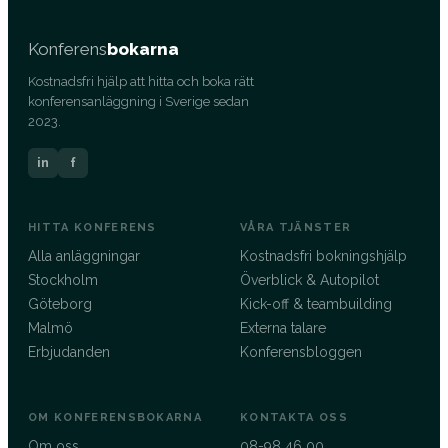
Konferens
bokarna
Kostnadsfri hjälp att hitta och boka rätt
konferensanläggning i Sverige sedan
2023.
in
f
HITTA KONFERENS
VÅRA TJÄNSTER
Alla anläggningar
Kostnadsfri bokningshjälp
Stockholm
Överblick & Autopilot
Göteborg
Kick-off & teambuilding
Malmö
Externa talare
Erbjudanden
Konferensbloggen
OM KONFERENSBOKARNA
KONTAKTA OSS
Om oss
08-98 46 00