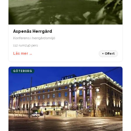
Aspenäs Herrgård
Konferens i herrgårdsmiljö
112 rum
240 pers
Läs mer →
+ Offert
GÖTEBORG