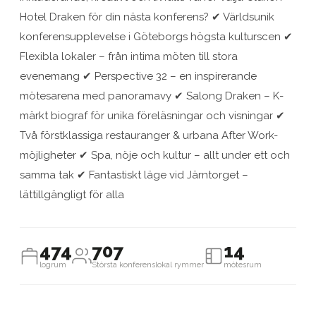
Hotel Draken för din nästa konferens? ✔ Världsunik
konferensupplevelse i Göteborgs högsta kulturscen ✔
Flexibla lokaler – från intima möten till stora
evenemang ✔ Perspective 32 – en inspirerande
mötesarena med panoramavy ✔ Salong Draken – K-
märkt biograf för unika föreläsningar och visningar ✔
Två förstklassiga restauranger & urbana After Work-
möjligheter ✔ Spa, nöje och kultur – allt under ett och
samma tak ✔ Fantastiskt läge vid Järntorget –
lättillgängligt för alla
474
707
14
logrum
Största konferenslokal rymmer
mötesrum