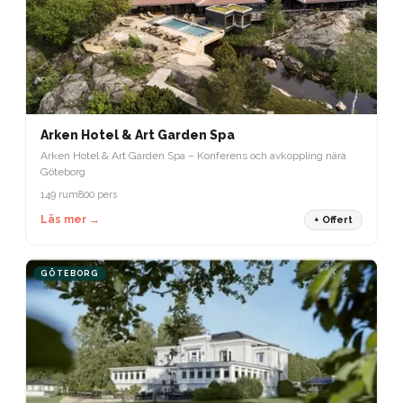
Arken Hotel & Art Garden Spa
Arken Hotel & Art Garden Spa – Konferens och avkoppling nära
Göteborg
149 rum
800 pers
Läs mer →
+ Offert
GÖTEBORG