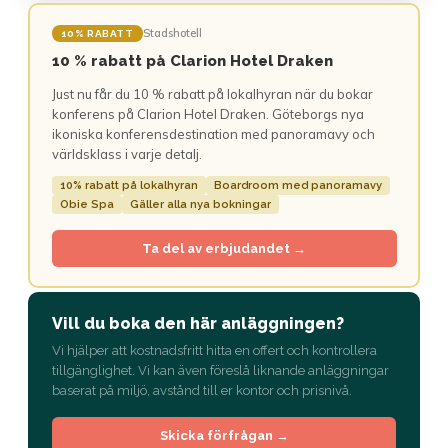
Stadshotell
10% RABATT
10 % rabatt på Clarion Hotel Draken
Just nu får du 10 % rabatt på lokalhyran när du bokar
konferens på Clarion Hotel Draken. Göteborgs nya
ikoniska konferensdestination med panoramavy och
världsklass i varje detalj.
10% rabatt på lokalhyran
Boardroom med panoramavy
Obie Spa
Gäller alla nya bokningar
Ta del av erbjudandet →
Vill du boka den här anläggningen?
Vi hjälper att kostnadsfritt hitta en offert och kontrollera
tillgänglighet. Vi kan även föreslå liknande anläggningar
baserat på miljö, avstånd till er kontor och prisnivå.
Skicka förfrågan →