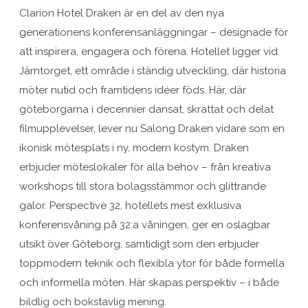
Clarion Hotel Draken är en del av den nya
generationens konferensanläggningar – designade för
att inspirera, engagera och förena. Hotellet ligger vid
Järntorget, ett område i ständig utveckling, där historia
möter nutid och framtidens idéer föds. Här, där
göteborgarna i decennier dansat, skrattat och delat
filmupplevelser, lever nu Salong Draken vidare som en
ikonisk mötesplats i ny, modern kostym. Draken
erbjuder möteslokaler för alla behov – från kreativa
workshops till stora bolagsstämmor och glittrande
galor. Perspective 32, hotellets mest exklusiva
konferensvåning på 32:a våningen, ger en oslagbar
utsikt över Göteborg, samtidigt som den erbjuder
toppmodern teknik och flexibla ytor för både formella
och informella möten. Här skapas perspektiv – i både
bildlig och bokstavlig mening.