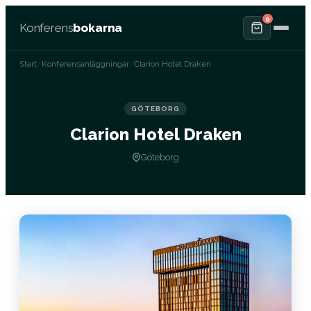
0
Konferens
bokarna
Start
/
Konferensanläggningar
/
Clarion Hotel Draken
GÖTEBORG
Clarion Hotel Draken
Göteborg