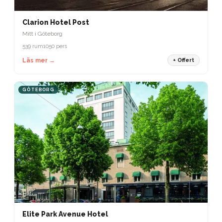
Clarion Hotel Post
Mitt i Göteborg
539 rum
1050 pers
Läs mer →
+ Offert
GÖTEBORG
Elite Park Avenue Hotel