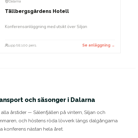
Dalarna
Tällbergsgårdens Hotell
Konferensanläggning med utsikt över Siljan
upp till 100 pers.
Se anläggning →
ransport och säsonger i Dalarna
alla årstider — Sälenfjällen på vintern, Siljan och
ommaren, och höstens röda lövverk längs dalgångarna
era konferens nästan hela året.