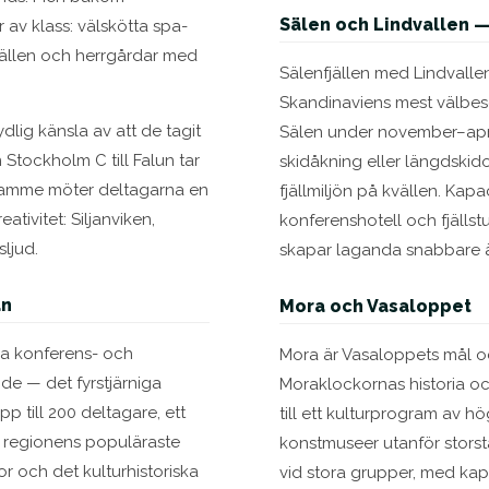
Sälen och Lindvallen —
 av klass: välskötta spa-
 fjällen och herrgårdar med
Sälenfjällen med Lindvalle
Skandinaviens mest välbesö
dlig känsla av att de tagit
Sälen under november–apri
n Stockholm C till Falun tar
skidåkning eller längdski
framme möter deltagarna en
fjällmiljön på kvällen. Kap
ativitet: Siljanviken,
konferenshotell och fjällst
ljud.
skapar laganda snabbare ä
an
Mora och Vasaloppet
da konferens- och
Mora är Vasaloppets mål oc
de — det fyrstjärniga
Moraklockornas historia oc
p till 200 deltagare, ett
till ett kulturprogram av h
v regionens populäraste
konstmuseer utanför stors
r och det kulturhistoriska
vid stora grupper, med kapac