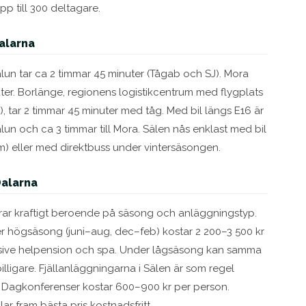
 till 300 deltagare.
alarna
alun tar ca 2 timmar 45 minuter (Tågab och SJ). Mora
ter. Borlänge, regionens logistikcentrum med flygplats
a), tar 2 timmar 45 minuter med tåg. Med bil längs E16 är
Falun och ca 3 timmar till Mora. Sälen nås enklast med bil
m) eller med direktbuss under vintersäsongen.
Dalarna
ierar kraftigt beroende på säsong och anläggningstyp.
er högsäsong (juni–aug, dec–feb) kostar 2 200–3 500 kr
sive helpension och spa. Under lågsäsong kan samma
lligare. Fjällanläggningarna i Sälen är som regel
. Dagkonferenser kostar 600–900 kr per person.
r fram bästa pris kostnadsfritt.