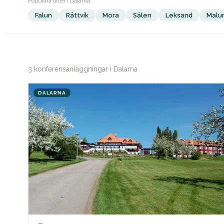
Populära orter i Dalarna:
Falun
Rättvik
Mora
Sälen
Leksand
Malu
3 konferensanläggningar i Dalarna
DALARNA