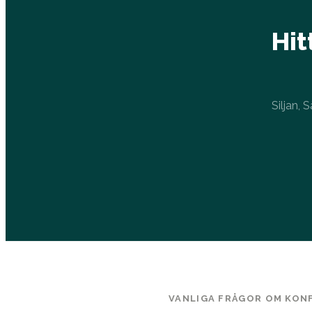
Hit
Siljan,
VANLIGA FRÅGOR OM KONF