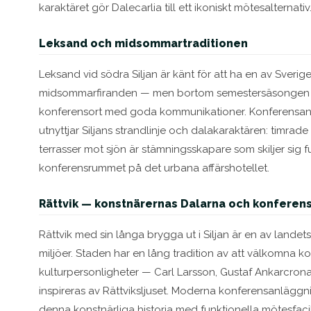
karaktäret gör Dalecarlia till ett ikoniskt mötesalternativ
Leksand och midsommartraditionen
Leksand vid södra Siljan är känt för att ha en av Sver
midsommarfiranden — men bortom semestersäsongen ä
konferensort med goda kommunikationer. Konferensan
utnyttjar Siljans strandlinje och dalakaraktären: timrade
terrasser mot sjön är stämningsskapare som skiljer sig 
konferensrummet på det urbana affärshotellet.
Rättvik — konstnärernas Dalarna och konferen
Rättvik med sin långa brygga ut i Siljan är en av lande
miljöer. Staden har en lång tradition av att välkomna k
kulturpersonligheter — Carl Larsson, Gustaf Ankarcron
inspireras av Rättviksljuset. Moderna konferensanläggni
denna konstnärliga historia med funktionella mötesfacili