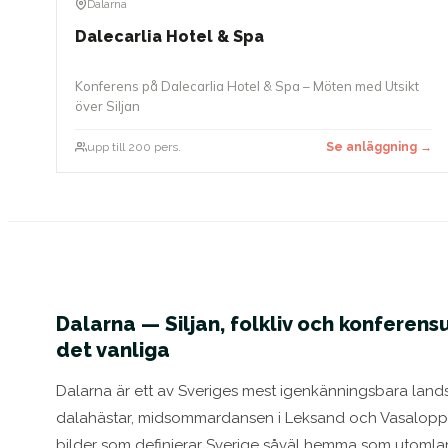
Dalarna
Dalecarlia Hotel & Spa
Konferens på Dalecarlia Hotel & Spa – Möten med Utsikt
över Siljan
upp till 200 pers.
Se anläggning →
Dalarna — Siljan, folkliv och konferen
det vanliga
Dalarna är ett av Sveriges mest igenkänningsbara land
dalahästar, midsommardansen i Leksand och Vasaloppets
bilder som definierar Sverige såväl hemma som utoml