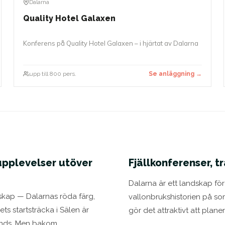
Dalarna
Quality Hotel Galaxen
Konferens på Quality Hotel Galaxen – i hjärtat av Dalarna
upp till 800 pers.
Se anläggning →
supplevelser utöver
Fjällkonferenser, t
Dalarna är ett landskap för 
skap — Dalarnas röda färg,
vallonbrukshistorien på s
 startsträcka i Sälen är
gör det attraktivt att plan
ands. Men bakom