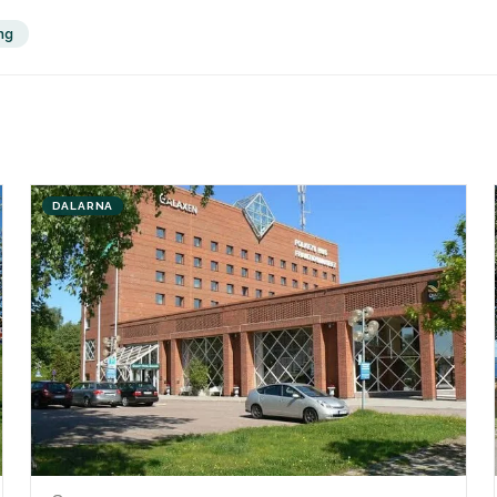
ng
DALARNA