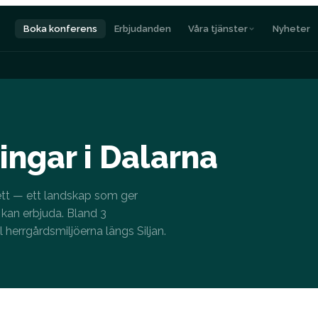
Boka konferens
Erbjudanden
Våra tjänster
Nyheter
ngar i Dalarna
i ett — ett landskap som ger
kan erbjuda. Bland 3
ll herrgårdsmiljöerna längs Siljan.