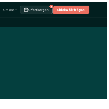
0
Om oss
Offertkorgen
Skicka förfrågan