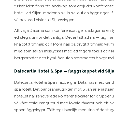
turistbilden finns ett landskap som erbjuder konferenser
hotell vid Siljan, moderna ski-in ski-out anläggningar i
välbevarad historia i Siljansringen.
Att välja Dalarna som konferensort ger deltagarna en ty
ett steg utanför det vanliga. Det är lätt att nå — tåg frå
knappt 3 timmar, och Mora nås på drygt 3 timmar. Väl 
miljö som sällan misslyckas med att frigöra fokus och kre
bergsbranter och bymiljöer utan storstadens bakgrunds
Dalecarlia Hotel & Spa — flaggskeppet vid Silj
Dalecarlia Hotel & Spa i Tällberg är Dalarnas mest kän
spahotell. Det panoramautsikten mot Siljan är enaståen
hotellet har renoverade konferenslokaler för grupper up
välkänt restaurangutbud med lokala råvaror och ett a
spaanläggningar. Tällbergs bymiljö med sina röda stugo