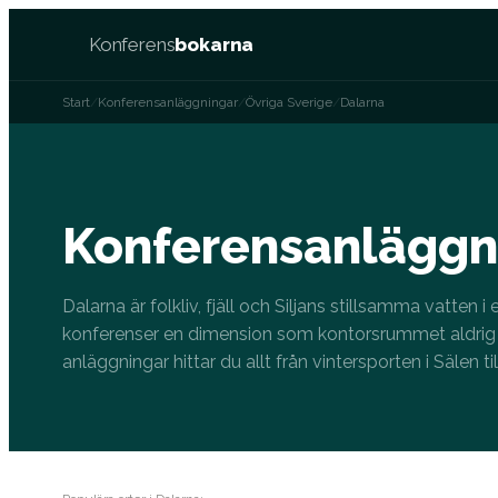
Konferens
bokarna
Start
/
Konferensanläggningar
/
Övriga Sverige
/
Dalarna
Konferensanläggni
Dalarna är folkliv, fjäll och Siljans stillsamma vatten 
konferenser en dimension som kontorsrummet aldrig 
anläggningar hittar du allt från vintersporten i Sälen ti