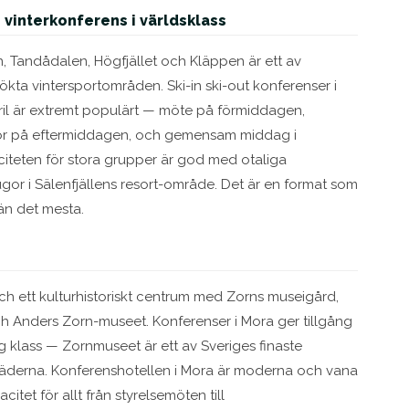
 vinterkonferens i världsklass
n, Tandådalen, Högfjället och Kläppen är ett av
kta vintersportområden. Ski-in ski-out konferenser i
l är extremt populärt — möte på förmiddagen,
dor på eftermiddagen, och gemensam middag i
aciteten för stora grupper är god med otaliga
ugor i Sälenfjällens resort-område. Det är en format som
n det mesta.
h ett kulturhistoriskt centrum med Zorns museigård,
h Anders Zorn-museet. Konferenser i Mora ger tillgång
ög klass — Zornmuseet är ett av Sveriges finaste
täderna. Konferenshotellen i Mora är moderna och vana
itet för allt från styrelsemöten till