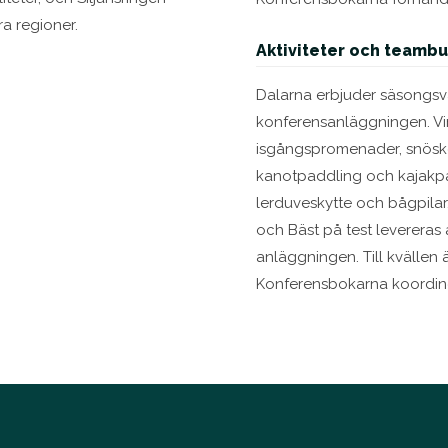
ra regioner.
Aktiviteter och teambu
Dalarna erbjuder säsongsva
konferensanläggningen. Vin
isgångspromenader, snösko
kanotpaddling och kajakpad
lerduveskytte och bågpilar
och Bäst på test levereras 
anläggningen. Till kvällen
Konferensbokarna koordiner