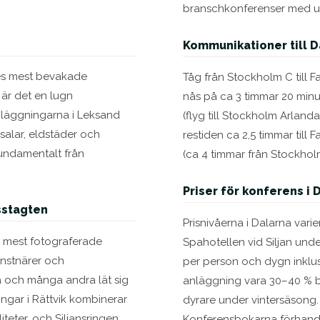
.
branschkonferenser med upp
Kommunikationer till D
iges mest bevakade
Tåg från Stockholm C till F
r det en lugn
nås på ca 3 timmar 20 minu
läggningarna i Leksand
(flyg till Stockholm Arland
 salar, eldstäder och
restiden ca 2,5 timmar till 
fundamentalt från
(ca 4 timmar från Stockhol
Priser för konferens i 
sstagten
Prisnivåerna i Dalarna var
ts mest fotograferade
Spahotellen vid Siljan und
onstnärer och
per person och dygn inklu
a och många andra lät sig
anläggning vara 30–40 % bi
ngar i Rättvik kombinerar
dyrare under vintersäsong
teter, och Siljansringen
Konferensbokarna förhandla