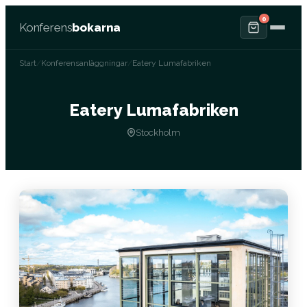
0
Konferens
bokarna
Start
/
Konferensanläggningar
/
Eatery Lumafabriken
Eatery Lumafabriken
Stockholm