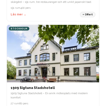
skärgård – 191 rum, tre restauranger och ett unikt japanskt bad.
191 rum
400 pers
Läs mer →
+ Offert
STOCKHOLM
1909 Sigtuna Stadshotell
1909 Sigtuna Stadshotell – En anrik mötesplats med modern
komfort
27 rum
60 pers