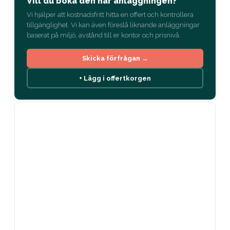
Vill du boka den här anläggningen?
Vi hjälper att kostnadsfritt hitta en offert och kontrollera
tillgänglighet. Vi kan även föreslå liknande anläggningar
baserat på miljö, avstånd till er kontor och prisnivå.
Skicka förfrågan →
+ Lägg i offertkorgen