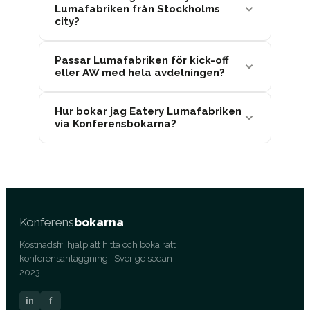
Lumafabriken från Stockholms
city?
Passar Lumafabriken för kick-off
eller AW med hela avdelningen?
Hur bokar jag Eatery Lumafabriken
via Konferensbokarna?
Konferens
bokarna
Kostnadsfri hjälp att hitta och boka rätt
konferensanläggning i Sverige sedan
2023.
in
f