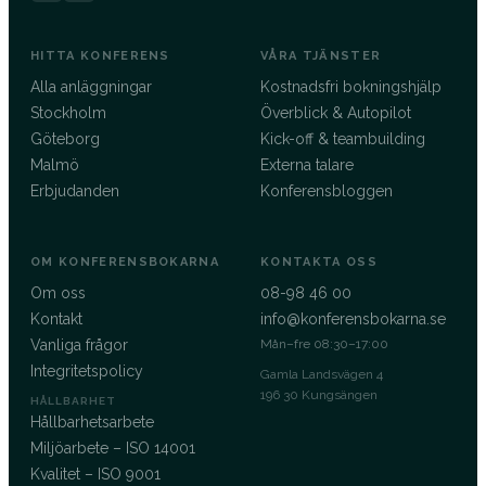
HITTA KONFERENS
VÅRA TJÄNSTER
Alla anläggningar
Kostnadsfri bokningshjälp
Stockholm
Överblick & Autopilot
Göteborg
Kick-off & teambuilding
Malmö
Externa talare
Erbjudanden
Konferensbloggen
OM KONFERENSBOKARNA
KONTAKTA OSS
Om oss
08-98 46 00
Kontakt
info@konferensbokarna.se
Vanliga frågor
Mån–fre 08:30–17:00
Integritetspolicy
Gamla Landsvägen 4
196 30 Kungsängen
HÅLLBARHET
Hållbarhetsarbete
Miljöarbete – ISO 14001
Kvalitet – ISO 9001