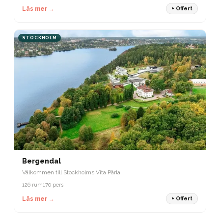
Läs mer →
+ Offert
STOCKHOLM
Bergendal
Välkommen till Stockholms Vita Pärla
126 rum
170 pers
Läs mer →
+ Offert