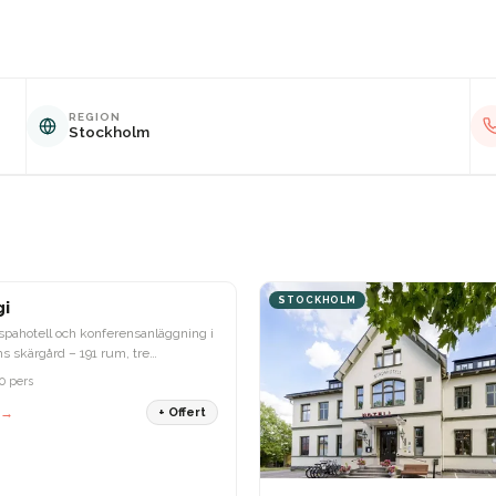
REGION
Stockholm
OLM
STOCKHOLM
gi
spahotell och konferensanläggning i
s skärgård – 191 rum, tre
ger och ett unikt japanskt bad.
0 pers
 →
+ Offert