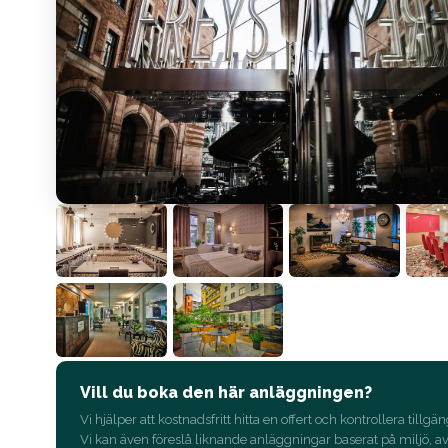
Vill du boka den här anläggningen?
Vi hjälper att kostnadsfritt hitta en offert och kontrollera tillgän
Vi kan även föreslå liknande anläggningar baserat på miljö, a