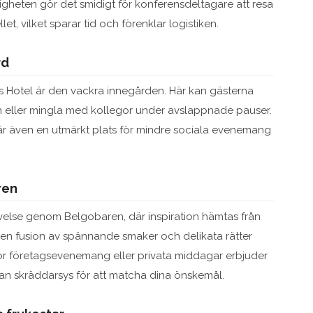
ligheten gör det smidigt för konferensdeltagare att resa
et, vilket sparar tid och förenklar logistiken.
rd
s Hotel är den vackra innegården. Här kan gästerna
 eller mingla med kollegor under avslappnade pauser.
 är även en utmärkt plats för mindre sociala evenemang
ren
velse genom Belgobaren, där inspiration hämtas från
v en fusion av spännande smaker och delikata rätter
r företagsevenemang eller privata middagar erbjuder
 skräddarsys för att matcha dina önskemål.