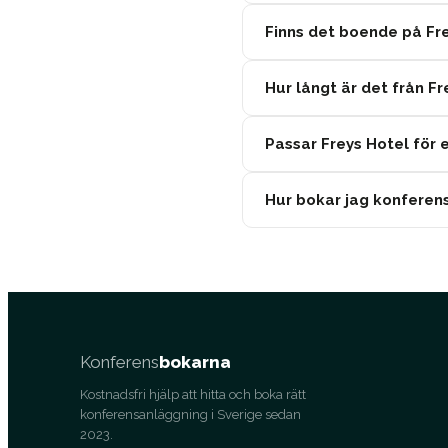
Finns det boende på Fr
Hur långt är det från F
Passar Freys Hotel för 
Hur bokar jag konferens
Konferens
bokarna
Kostnadsfri hjälp att hitta och boka rätt
konferensanläggning i Sverige sedan
2023.