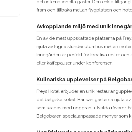
och internationella gäster. Den enkla tillgäng
fram och tillbaka mellan flygplatsen och hotell
Avkopplande miljö med unik innegå
En av de mest uppskattade platserna på Frey
njuta av lugna stunder utomhus mellan möten
Innegården är perfekt för kreativa raster och
eller kaffepauser under konferensen.
Kulinariska upplevelser på Belgoba
Freys Hotel erbjuder en unik restaurangupple
det belgiska köket. Här kan gästerna njuta a
som skapas med noggrant utvalda råvaror. Fö
Belgobaren specialanpassade menyer som kan