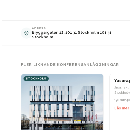
ADRESS
Bryggargatan 12, 101 31 Stockholm 101 31,
Stockholm
FLER LIKNANDE KONFERENSANLÄGGNINGAR
STOCKHOLM
STOCKH
Yasura
Japanskt 
Stockholm
restauran
191 rum
40
Läs mer