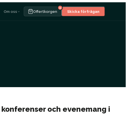
0
Om oss
Offertkorgen
Skicka förfrågan
r konferenser och evenemang i