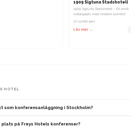
1909 Sigtuna Stadshotell
1909 Sigtuna Stadshotell – En anrik
mötesplats med modern komfort
27 rum
60 pers
Läs mer →
YS HOTEL
ikt som konferensanläggning i Stockholm?
 plats på Freys Hotels konferenser?