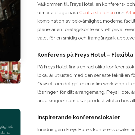
Välkommen till Freys Hotel, en konferens- och 
utmärkta läge nära
Centralstationen
och
Arla
kombination av bekvämlighet, moderna facili
planerar en företagskonferens, ett privat even
valet för en smidig och framgångsrik uppleve
Konferens på Freys Hotel – Flexibla 
På Freys Hotel finns en rad olika konferenslo
lokal är utrustad med den senaste tekniken fö
Oavsett om det gäller en intim workshop eller
lösningen för ditt arrangemang. Freys Hotel är
arbetsmiljöer som ökar produktiviteten hos al
Inspirerande konferenslokaler
glighet.
Inredningen i Freys Hotels konferenslokaler 
vstånd