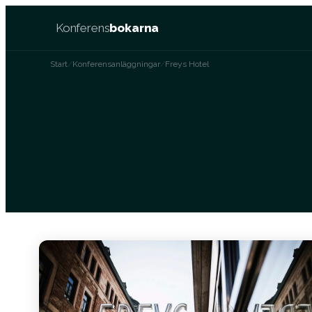
Konferens
bokarna
Start
/
Konferensanläggningar
/
Freys Hotel