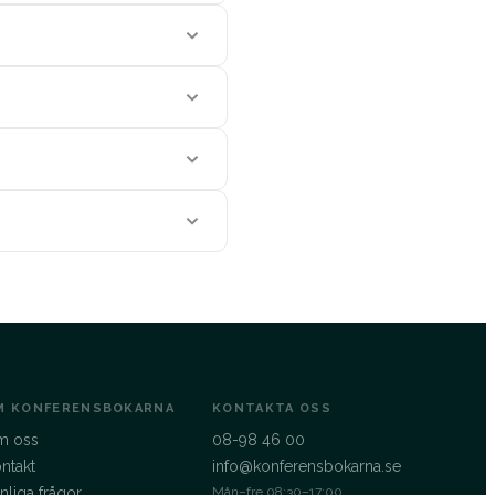
M KONFERENSBOKARNA
KONTAKTA OSS
m oss
08-98 46 00
ntakt
info@konferensbokarna.se
nliga frågor
Mån–fre 08:30–17:00