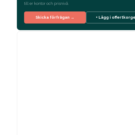
till er kontor och prisnivå.
Skicka förfrågan →
+ Lägg i offertkorg