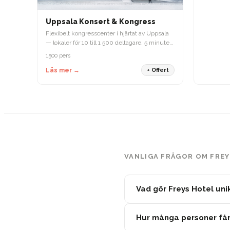
Uppsala Konsert & Kongress
Flexibelt kongresscenter i hjärtat av Uppsala
— lokaler för 10 till 1 500 deltagare, 5 minuter
från centralstationen.
1500 pers
Läs mer →
+ Offert
VANLIGA FRÅGOR OM FRE
Vad gör Freys Hotel un
Hur många personer får