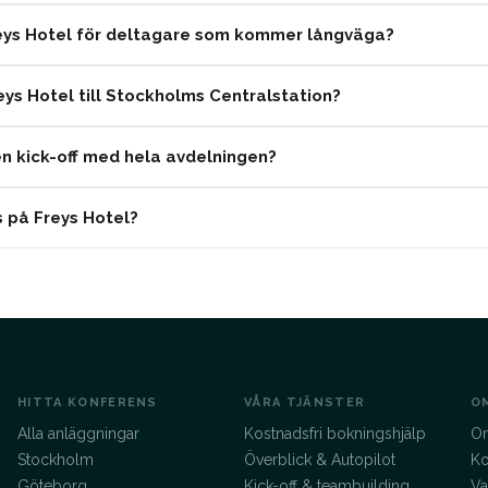
eys Hotel för deltagare som kommer långväga?
reys Hotel till Stockholms Centralstation?
en kick-off med hela avdelningen?
 på Freys Hotel?
HITTA KONFERENS
VÅRA TJÄNSTER
O
Alla anläggningar
Kostnadsfri bokningshjälp
O
Stockholm
Överblick & Autopilot
Ko
Göteborg
Kick-off & teambuilding
Va