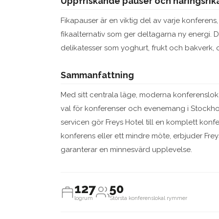
Uppfriskande pauser och näringsrika
Fikapauser är en viktig del av varje konferens
fikaalternativ som ger deltagarna ny energi. 
delikatesser som yoghurt, frukt och bakverk, o
Sammanfattning
Med sitt centrala läge, moderna konferenslok
val för konferenser och evenemang i Stockh
servicen gör Freys Hotel till en komplett kon
konferens eller ett mindre möte, erbjuder Frey
garanterar en minnesvärd upplevelse.
127
50
logrum
Största konferenslokal rymmer