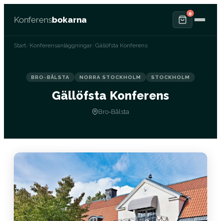
0
Konferens
bokarna
Start
/
Konferensanläggningar
/
Gällöfsta Konferens
BRO-BÅLSTA
NORRA STOCKHOLM
STOCKHOLM
Gällöfsta Konferens
Bro-Bålsta