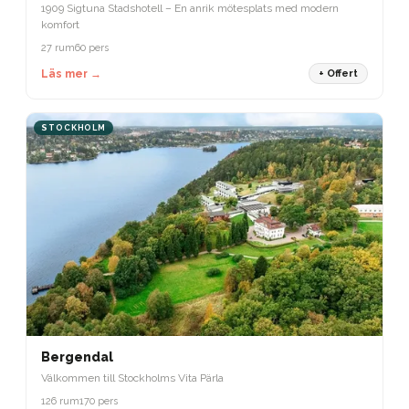
1909 Sigtuna Stadshotell – En anrik mötesplats med modern
komfort
27 rum
60 pers
Läs mer →
+ Offert
STOCKHOLM
Bergendal
Välkommen till Stockholms Vita Pärla
126 rum
170 pers