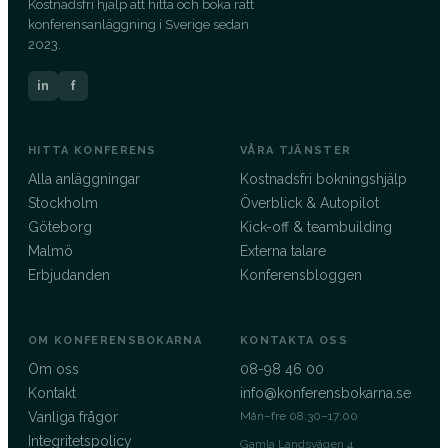
Kostnadsfri hjälp att hitta och boka rätt
konferensanläggning i Sverige sedan
2023.
in
f
HITTA KONFERENS
VÅRA TJÄNSTER
Alla anläggningar
Kostnadsfri bokningshjälp
Stockholm
Överblick & Autopilot
Göteborg
Kick-off & teambuilding
Malmö
Externa talare
Erbjudanden
Konferensbloggen
OM KONFERENSBOKARNA
KONTAKTA OSS
Om oss
08-98 46 00
Kontakt
info@konferensbokarna.se
Vanliga frågor
Mån–fre 08:30–17:00
Integritetspolicy
Gamla Landsvägen 4