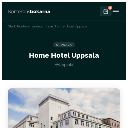
0
Konferens
bokarna
Start
/
Konferensanläggningar
/
Home Hotel Uppsala
UPPSALA
Home Hotel Uppsala
Uppsala