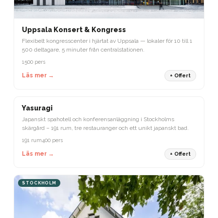
Uppsala Konsert & Kongress
Flexibelt kongresscenter i hjärtat av Uppsala — lokaler för 10 till 1
500 deltagare, 5 minuter från centralstationen.
1500 pers
Läs mer →
+ Offert
STOCKHOLM
Yasuragi
Japanskt spahotell och konferensanläggning i Stockholms
skärgård – 191 rum, tre restauranger och ett unikt japanskt bad.
191 rum
400 pers
Läs mer →
+ Offert
STOCKHOLM