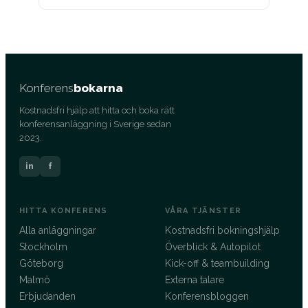
Konferens
bokarna
Kostnadsfri hjälp att hitta och boka rätt
konferensanläggning i Sverige sedan
2023.
in
f
HITTA KONFERENS
VÅRA TJÄNSTER
Alla anläggningar
Kostnadsfri bokningshjälp
Stockholm
Överblick & Autopilot
Göteborg
Kick-off & teambuilding
Malmö
Externa talare
Erbjudanden
Konferensbloggen