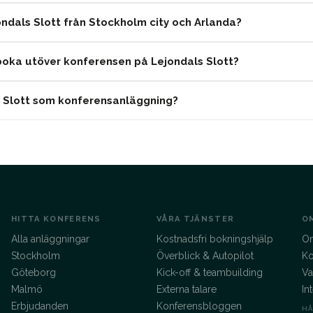
jondals Slott från Stockholm city och Arlanda?
i boka utöver konferensen på Lejondals Slott?
s Slott som konferensanläggning?
HITTA KONFERENS
VÅRA TJÄNSTER
O
Alla anläggningar
Kostnadsfri bokningshjälp
O
Stockholm
Överblick & Autopilot
Ko
Göteborg
Kick-off & teambuilding
Va
Malmö
Externa talare
In
Erbjudanden
Konferensbloggen
HÅ