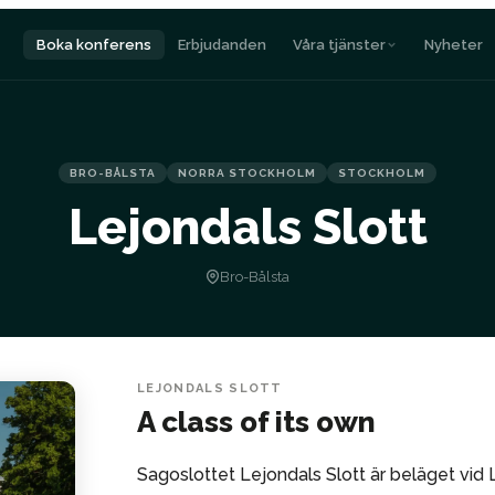
Boka konferens
Erbjudanden
Våra tjänster
Nyheter
BRO-BÅLSTA
NORRA STOCKHOLM
STOCKHOLM
Lejondals Slott
Bro-Bålsta
LEJONDALS SLOTT
A class of its own
Sagoslottet Lejondals Slott är beläget vid 