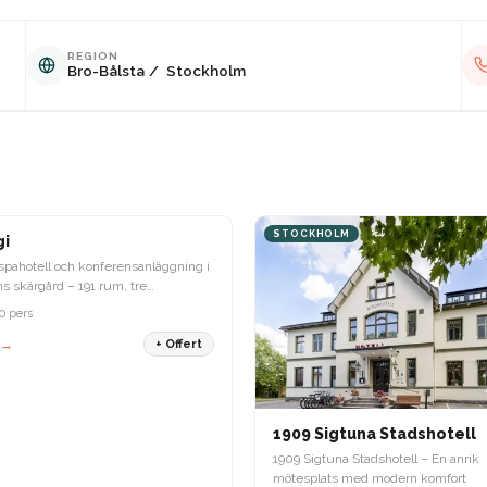
REGION
Bro-Bålsta
/
Stockholm
OLM
STOCKHOLM
gi
spahotell och konferensanläggning i
s skärgård – 191 rum, tre
ger och ett unikt japanskt bad.
0 pers
 →
+ Offert
1909 Sigtuna Stadshotell
1909 Sigtuna Stadshotell – En anrik
mötesplats med modern komfort