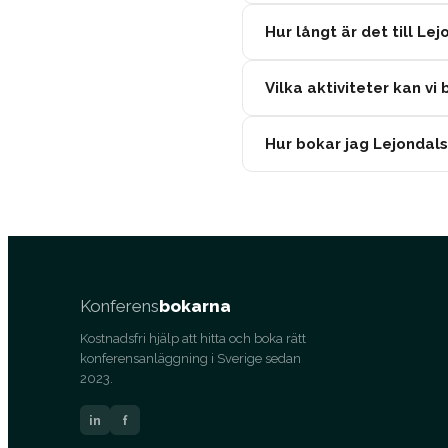
Hur långt är det till Le
Vilka aktiviteter kan v
Hur bokar jag Lejondal
Konferens
bokarna
Kostnadsfri hjälp att hitta och boka rätt
konferensanläggning i Sverige sedan
2023.
in
f