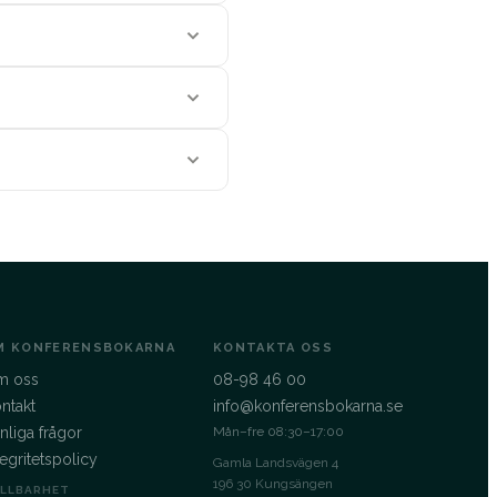
M KONFERENSBOKARNA
KONTAKTA OSS
m oss
08-98 46 00
ntakt
info@konferensbokarna.se
nliga frågor
Mån–fre 08:30–17:00
tegritetspolicy
Gamla Landsvägen 4
196 30 Kungsängen
LLBARHET