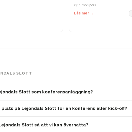
27 rum
60 pers
Läs mer →
ONDALS SLOTT
ejondals Slott som konferensanläggning?
plats på Lejondals Slott för en konferens eller kick-off?
Lejondals Slott så att vi kan övernatta?