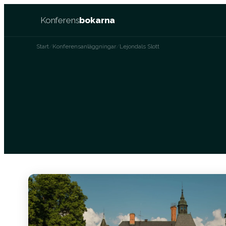
Konferens
bokarna
Start
/
Konferensanläggningar
/
Lejondals Slott