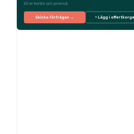
till er kontor och prisnivå.
Skicka förfrågan →
+ Lägg i offertkorg