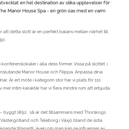
utvecklat en hel destination av olika upplevelser för
 The Manor House Spa - en grön oas med en varm
t detta slott är en perfekt balans mellan närhet till
jö.
 konferenslokaler i alla dess former. Vissa på slottet, i
 anslutande Manor House och Filippa. Anpassa dina
ar. Är ert möte i kategorin stor har vi plats för 110
er intim karaktär har vi flera mindre rum att erbjuda.
tt – byggt 1892, så är det tillsammans med Thorskogs
i Västergötland och Teleborg i Växjö bland de sista
ägande Wasastil, även om man kan se influenser av