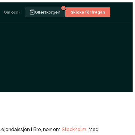
0
Om oss
Offertkorgen
Skicka förfrågan
Lejondalssjön i Bro, norr om
Stockholm
. Med