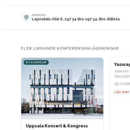
ADRESS
Lejondals Allé 6, 197 34 Bro 197 34, Bro-Bålsta
FLER LIKNANDE KONFERENSANLÄGGNINGAR
STOCKHOLM
STOCKH
Yasura
Japanskt 
Stockholm
restauran
191 rum
40
Läs mer
Uppsala Konsert & Kongress