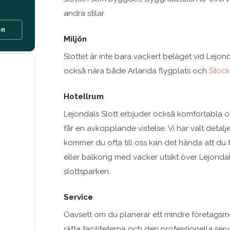
andra stilar.
en
Miljön
Slottet är inte bara vackert beläget vid Lejon
också nära både Arlanda flygplats och
Stock
Hotellrum
Lejondals Slott erbjuder också komfortabla oc
får en avkopplande vistelse. Vi har valt detal
kommer du ofta till oss kan det hända att du f
eller balkong med vacker utsikt över Lejondal
slottsparken.
Service
Oavsett om du planerar ett mindre företagsmö
rätta faciliteterna och den professionella serv