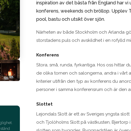
inspiration av det bästa från England har vi 
konferens, weekends och bröllop. Upplev
pool, bastu och utsikt över sjön.
Närheten av både Stockholm och Arlanda gör at
storstadens puls och avskildhet i en rofylld mil
Konferens
Stora, små, runda, fyrkantiga. Hos oss hittar du
de olika tornen och salongerna, andra i vårt
kriterier utifrån den typ av konferens du anordn
personer i samma konferensrum och är den av m
Slottet
Lejondals Slott är ett av Sveriges yngsta slo
och Tjolöholms Slott på västkusten, Bjertorp 
glighet.
vstånd
slotten som byggdes. Byggnadstilen är överv