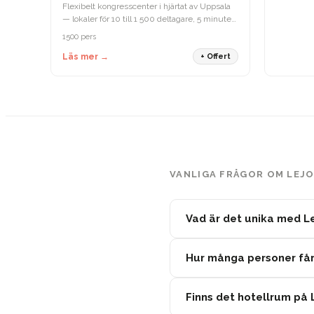
Flexibelt kongresscenter i hjärtat av Uppsala
— lokaler för 10 till 1 500 deltagare, 5 minuter
från centralstationen.
1500 pers
Läs mer →
+ Offert
VANLIGA FRÅGOR OM LEJ
Vad är det unika med L
Hur många personer får 
Finns det hotellrum på 