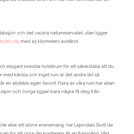
dalssjön och det vackra naturreservatet, utan ligger
holm city
med 45 kilometers avstånd.
h elegant inredda hotellrum för att säkerställa att du
jer med känsla och inget rum är det andra likt så
år en alldeles egen favorit. Flera av våra rum har altan
ssjön och övriga ligger bara några få steg från
te eller ett större evenemang, har Lejondals Slott de
icen för att göra din konferens till en framgång. Vårt