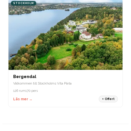
STOCKHOLM
Bergendal
Välkommen till Stockholms Vita Pärla
126 rum
170 pers
Läs mer →
+ Offert