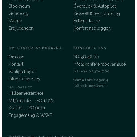
Stockholm
Överblick & Autopilot
Göteborg
Kick-off & teambuilding
Malmö
Externa talare
Erbjudanden
Konferensbloggen
OM KONFERENSBOKARNA
KONTAKTA OSS
Om oss
08-98 46 00
Kontakt
info@konferensbokarna.se
Vanliga frågor
Mån–fre 08:30–17:00
Integritetspolicy
Gamla Landsvägen 4
196 30 Kungsängen
HÅLLBARHET
Hållbarhetsarbete
Miljöarbete – ISO 14001
Kvalitet – ISO 9001
Engagemang & WWF