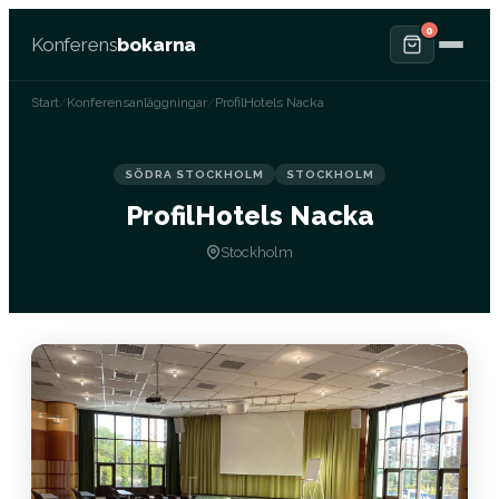
0
Konferens
bokarna
Start
/
Konferensanläggningar
/
ProfilHotels Nacka
SÖDRA STOCKHOLM
STOCKHOLM
ProfilHotels Nacka
Stockholm