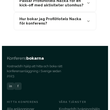
Passar ProfilHotels Nacka för en
kick-off med aktiviteter utomhus?
Hur bokar jag ProfilHotels Nacka
för konferens?
Konferens
bokarna
Kostnadsfri hjälp att hitta och boka rätt
konferensanläggning i Sverige sedan
2023.
in
f
HITTA KONFERENS
VÅRA TJÄNSTER
Alla anläggningar
Kostnadsfri bokningshjälp