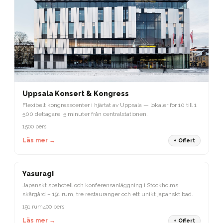
Uppsala Konsert & Kongress
Flexibelt kongresscenter i hjärtat av Uppsala — lokaler för 10 till 1
500 deltagare, 5 minuter från centralstationen.
1500 pers
Läs mer →
+ Offert
STOCKHOLM
Yasuragi
Japanskt spahotell och konferensanläggning i Stockholms
skärgård – 191 rum, tre restauranger och ett unikt japanskt bad.
191 rum
400 pers
Läs mer →
+ Offert