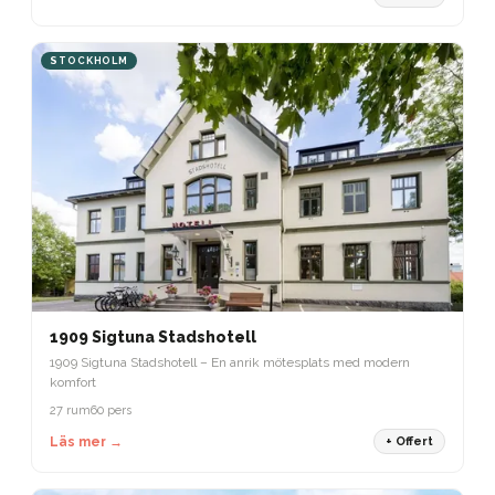
STOCKHOLM
1909 Sigtuna Stadshotell
1909 Sigtuna Stadshotell – En anrik mötesplats med modern
komfort
27 rum
60 pers
Läs mer →
+ Offert