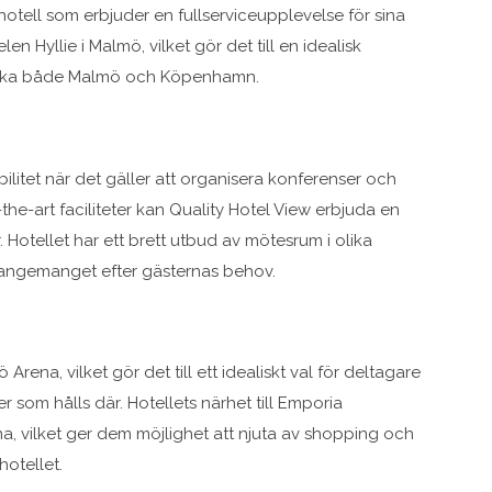
shotell som erbjuder en fullserviceupplevelse för sina
len Hyllie i Malmö, vilket gör det till en idealisk
tforska både Malmö och Köpenhamn.
bilitet när det gäller att organisera konferenser och
e-art faciliteter kan Quality Hotel View erbjuda en
. Hotellet har ett brett utbud av mötesrum i olika
arrangemanget efter gästernas behov.
rena, vilket gör det till ett idealiskt val för deltagare
som hålls där. Hotellets närhet till Emporia
na, vilket ger dem möjlighet att njuta av shopping och
otellet.