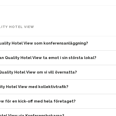
LITY HOTEL VIEW
uality Hotel View som konferensanläggning?
 Quality Hotel View ta emot i sin största lokal?
uality Hotel View om vi vill övernatta?
lity Hotel View med kollektivtrafik?
ew för en kick-off med hela företaget?
Hotel View via Konferensbokarna?