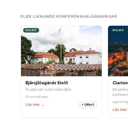
FLER LIKNANDE KONFERENSANLÄGGNINGAR
MALMÖ
MALMÖ
Bjärsjölagårds Slott
Clarion
En plats där nutid möter dåtid
Ett banbr
konferens
27 rum
150 pers
444 rum
15
Läs mer →
+ Offert
Läs mer