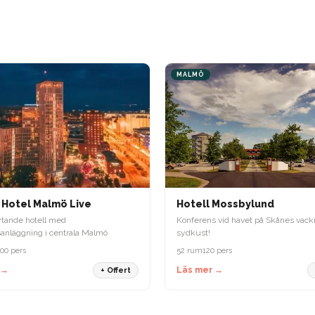
MALMÖ
 Hotel Malmö Live
Hotell Mossbylund
ytande hotell med
Konferens vid havet på Skånes vack
anläggning i centrala Malmö
sydkust!
00 pers
52 rum
120 pers
 →
Läs mer →
+ Offert