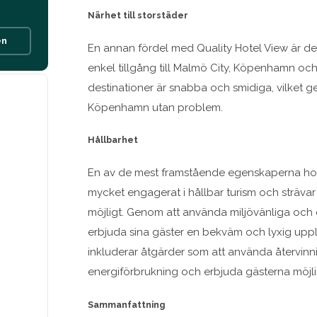
Närhet till storstäder
en
En annan fördel med Quality Hotel View är dess
enkel tillgång till Malmö City, Köpenhamn o
destinationer är snabba och smidiga, vilket g
Köpenhamn utan problem.
Hållbarhet
En av de mest framstående egenskaperna hos Q
mycket engagerat i hållbar turism och strävar
möjligt. Genom att använda miljövänliga och e
erbjuda sina gäster en bekväm och lyxig upple
inkluderar åtgärder som att använda återvinn
energiförbrukning och erbjuda gästerna möjligh
Sammanfattning