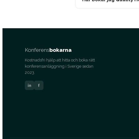
Konferens
bokarna
Kostnadsfri hjälp att hitta och boka rätt
konferensanläggning i Sverige sedan
2023.
in
f