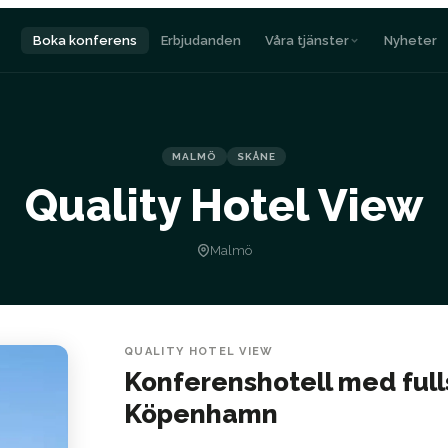
Boka konferens
Erbjudanden
Våra tjänster
Nyheter
MALMÖ
SKÅNE
Quality Hotel View
Malmö
QUALITY HOTEL VIEW
Konferenshotell med ful
Köpenhamn