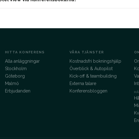
HITTA KONFERENS
VÅRA TJÄNSTER
O
Alla anläggningar
Kostnadsfri bokningshjälp
O
Stockholm
Överblick & Autopilot
Ko
Göteborg
Kick-off & teambuilding
Va
Malmö
Externa talare
In
Erbjudanden
Konferensbloggen
HÅ
Hå
Mi
Kv
E