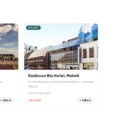
MALMÖ
Radisson Blu Hotel, Malmö
ra
En förstklassig konferensdestination i centrala
Malmö
229 rum
150 pers
Läs mer →
+ Offert
+ Offert