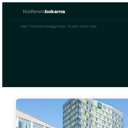
Konferens
bokarna
Start
/
Konferensanläggningar
/
Quality Hotel View