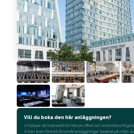
Vill du boka den här anläggningen?
Vi hjälper att kostnadsfritt hitta en offert och kontrollera tillgän
Vi kan även föreslå liknande anläggningar baserat på miljö, a