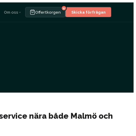
0
Om oss
Offertkorgen
Skicka förfrågan
lservice nära både Malmö och