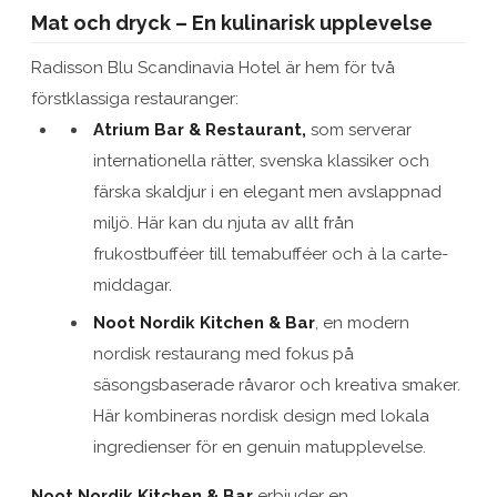
Mat och dryck – En kulinarisk upplevelse
Radisson Blu Scandinavia Hotel är hem för två
förstklassiga restauranger:
Atrium Bar & Restaurant,
som serverar
internationella rätter, svenska klassiker och
färska skaldjur i en elegant men avslappnad
miljö. Här kan du njuta av allt från
frukostbufféer till temabufféer och à la carte-
middagar.
Noot Nordik Kitchen & Bar
, en modern
nordisk restaurang med fokus på
säsongsbaserade råvaror och kreativa smaker.
Här kombineras nordisk design med lokala
ingredienser för en genuin matupplevelse.
Noot Nordik Kitchen & Bar
erbjuder en