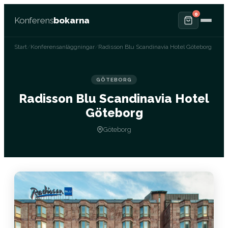
0
Konferens
bokarna
Start
/
Konferensanläggningar
/
Radisson Blu Scandinavia Hotel Göteborg
GÖTEBORG
Radisson Blu Scandinavia Hotel
Göteborg
Göteborg