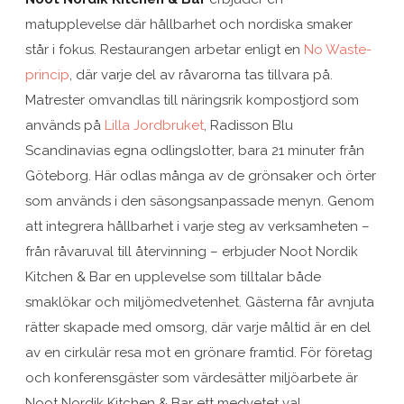
matupplevelse där hållbarhet och nordiska smaker
står i fokus. Restaurangen arbetar enligt en
No Waste-
princip
, där varje del av råvarorna tas tillvara på.
Matrester omvandlas till näringsrik kompostjord som
används på
Lilla Jordbruket
, Radisson Blu
Scandinavias egna odlingslotter, bara 21 minuter från
Göteborg. Här odlas många av de grönsaker och örter
som används i den säsongsanpassade menyn. Genom
att integrera hållbarhet i varje steg av verksamheten –
från råvaruval till återvinning – erbjuder Noot Nordik
Kitchen & Bar en upplevelse som tilltalar både
smaklökar och miljömedvetenhet. Gästerna får avnjuta
rätter skapade med omsorg, där varje måltid är en del
av en cirkulär resa mot en grönare framtid. För företag
och konferensgäster som värdesätter miljöarbete är
Noot Nordik Kitchen & Bar ett medvetet val.