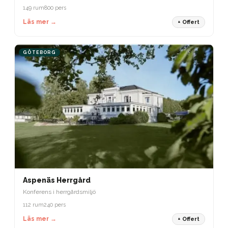
149 rum
800 pers
Läs mer →
+ Offert
GÖTEBORG
Aspenäs Herrgård
Konferens i herrgårdsmiljö
112 rum
240 pers
Läs mer →
+ Offert