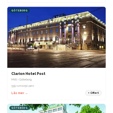
GÖTEBORG
Clarion Hotel Post
Mitt i Göteborg
539 rum
1050 pers
Läs mer →
+ Offert
GÖTEBORG