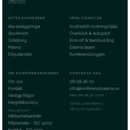
HITTA KONFERENS
VÅRA TJÄNSTER
Alla anläggningar
Kostnadsfri bokningshjälp
Stockholm
Överblick & Autopilot
Göteborg
Kick-off & teambuilding
Malmö
Externa talare
Erbjudanden
Konferensbloggen
OM KONFERENSBOKARNA
KONTAKTA OSS
Om oss
08-98 46 00
Kontakt
info@konferensbokarna.se
Vanliga frågor
Mån–fre 08:30–17:00
Integritetspolicy
Gamla Landsvägen 4
196 30 Kungsängen
HÅLLBARHET
Hållbarhetsarbete
Miljöarbete – ISO 14001
Kvalitet – ISO 9001