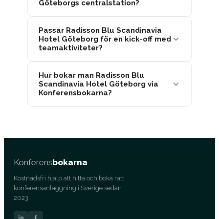
Göteborgs centralstation?
Passar Radisson Blu Scandinavia
Hotel Göteborg för en kick-off med
teamaktiviteter?
Hur bokar man Radisson Blu
Scandinavia Hotel Göteborg via
Konferensbokarna?
Konferens
bokarna
Kostnadsfri hjälp att hitta och boka rätt
konferensanläggning i Sverige sedan
2023.
in
f