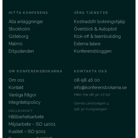
HITTA KONFERENS
VÅRA TJÄNSTER
Alla anläggningar
Kostnadsfri bokningshjälp
Stockholm
Överblick & Autopilot
Göteborg
Kick-off & teambuilding
Malmö
Externa talare
Erbjudanden
Konferensbloggen
OM KONFERENSBOKARNA
KONTAKTA OSS
Om oss
08-98 46 00
Kontakt
info@konferensbokarna.se
Vanliga frågor
Mån–fre 08:30–17:00
Integritetspolicy
Gamla Landsvägen 4
196 30 Kungsängen
HÅLLBARHET
Hållbarhetsarbete
Miljöarbete – ISO 14001
Kvalitet – ISO 9001