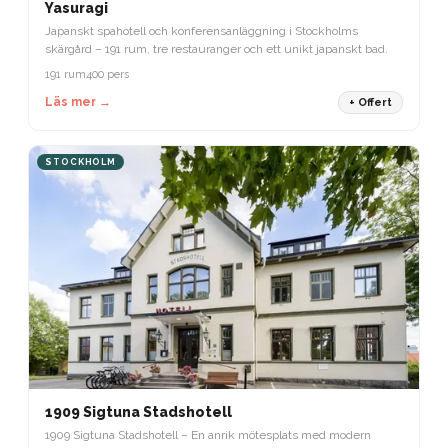
STOCKHOLM
Yasuragi
Japanskt spahotell och konferensanläggning i Stockholms
skärgård – 191 rum, tre restauranger och ett unikt japanskt bad.
191 rum
400 pers
Läs mer →
+ Offert
STOCKHOLM
1909 Sigtuna Stadshotell
1909 Sigtuna Stadshotell – En anrik mötesplats med modern