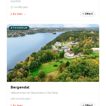
komfort
27 rum
60 pers
Läs mer →
+ Offert
STOCKHOLM
Bergendal
Välkommen till Stockholms Vita Pärla
126 rum
170 pers
Läs mer →
+ Offert