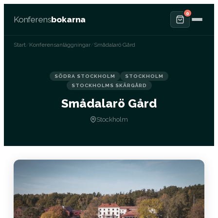
0
Konferens
bokarna
Start
/
Konferensanläggningar
/
Smådalarö Gård
SÖDRA STOCKHOLM
STOCKHOLM
STOCKHOLMS SKÄRGÅRD
Smådalarö Gård
Stockholm