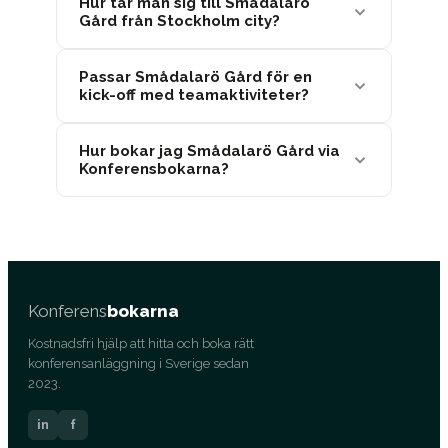
Hur tar man sig till Smådalarö
Gård från Stockholm city?
Passar Smådalarö Gård för en
kick-off med teamaktiviteter?
Hur bokar jag Smådalarö Gård via
Konferensbokarna?
Konferens
bokarna
Kostnadsfri hjälp att hitta och boka rätt
konferensanläggning i Sverige sedan
2023.
in
f