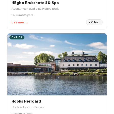
Högbo Brukshotell & Spa
Äventyr och glädje på Högbo Bruk
114 rum
200 pers
Läs mer →
+ Offert
ÖVRIGA
Hooks Herrgård
Upplevelser att minnas
103 rum
300 pers