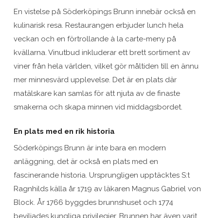
En vistelse på Söderköpings Brunn innebär också en
kulinarisk resa. Restaurangen erbjuder lunch hela
veckan och en förtrollande à la carte-meny på
kvällarna. Vinutbud inkluderar ett brett sortiment av
viner från hela världen, vilket gör måltiden till en ännu
mer minnesvärd upplevelse. Det är en plats där
matälskare kan samlas för att njuta av de finaste
smakerna och skapa minnen vid middagsbordet.
En plats med en rik historia
Söderköpings Brunn är inte bara en modern
anläggning, det är också en plats med en
fascinerande historia. Ursprungligen upptäcktes S:t
Ragnhilds källa år 1719 av läkaren Magnus Gabriel von
Block. År 1766 byggdes brunnshuset och 1774
beviljades kungliga privilegier. Brunnen har även varit