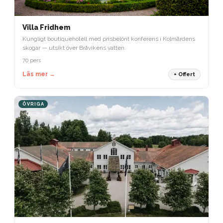
Villa Fridhem
Kungligt boutiquehotell med prisbelönt konferens i Kolmårdens
skogar — utsikt över Bråvikens vatten.
70 pers
Läs mer →
+ Offert
ÖVRIGA