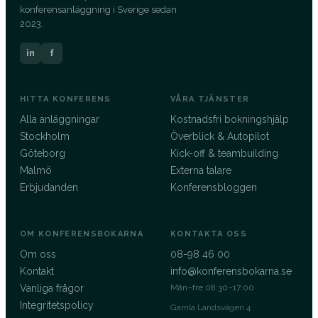
konferensanläggning i Sverige sedan
2023.
in
f
HITTA KONFERENS
VÅRA TJÄNSTER
Alla anläggningar
Kostnadsfri bokningshjälp
Stockholm
Överblick & Autopilot
Göteborg
Kick-off & teambuilding
Malmö
Externa talare
Erbjudanden
Konferensbloggen
OM KONFERENSBOKARNA
KONTAKTA OSS
Om oss
08-98 46 00
Kontakt
info@konferensbokarna.se
Vanliga frågor
Mån–fre 08:30–17:00
Integritetspolicy
Gamla Landsvägen 4