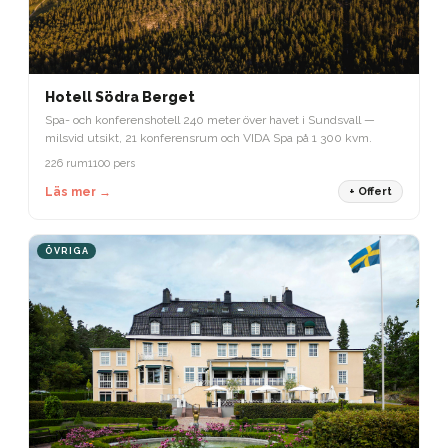
Hotell Södra Berget
Spa- och konferenshotell 240 meter över havet i Sundsvall —
milsvid utsikt, 21 konferensrum och VIDA Spa på 1 300 kvm.
226 rum
1100 pers
Läs mer →
+ Offert
ÖVRIGA