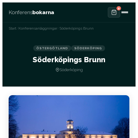
0
Konferens
bokarna
Start
/
Konferensanläggningar
/
Söderköpings Brunn
ÖSTERGÖTLAND
SÖDERKÖPING
Söderköpings Brunn
Söderköping