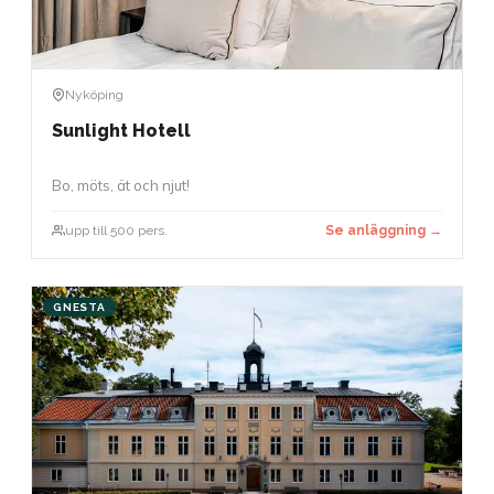
Nyköping
Sunlight Hotell
Bo, möts, ät och njut!
upp till 500 pers.
Se anläggning →
GNESTA