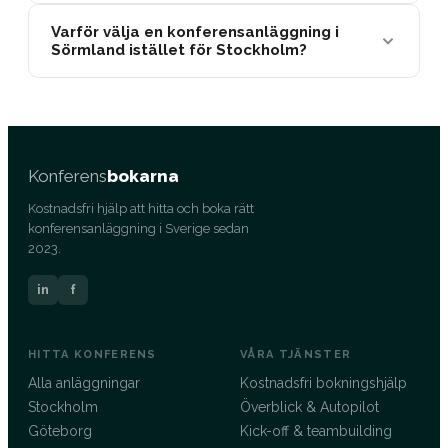
Varför välja en konferensanläggning i
Sörmland istället för Stockholm?
Konferens
bokarna
Kostnadsfri hjälp att hitta och boka rätt
konferensanläggning i Sverige sedan
2023.
in
f
HITTA KONFERENS
VÅRA TJÄNSTER
Alla anläggningar
Kostnadsfri bokningshjälp
Stockholm
Överblick & Autopilot
Göteborg
Kick-off & teambuilding