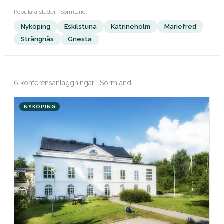
Populära städer i Sörmland:
Nyköping
Eskilstuna
Katrineholm
Mariefred
Strängnäs
Gnesta
6 konferensanläggningar i Sörmland
NYKÖPING