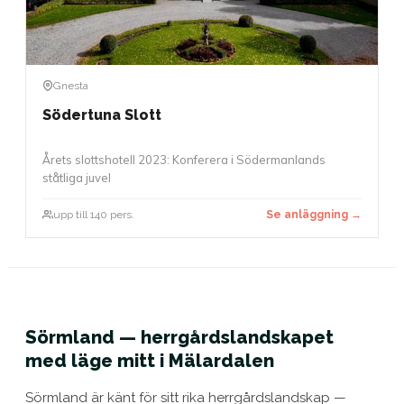
Gnesta
Södertuna Slott
Årets slottshotell 2023: Konferera i Södermanlands
ståtliga juvel
upp till 140 pers.
Se anläggning →
Sörmland — herrgårdslandskapet
med läge mitt i Mälardalen
Sörmland är känt för sitt rika herrgårdslandskap —