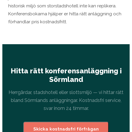
historisk miljö som storstadshotell inte kan replikera.
Konferensbokarna hjälper er hitta rätt anläggning och
förhandlar pris kostnadsfritt.
Hitta rätt konferensanläggning i
Sörmland
Herrgårdar, stadshotell eller slottsmiljö — vi hittar rätt
bland Sörmlands anläggningar. Kostnadsfri service,
svar inom 24 timmar.
Skicka kostnadsfri förfrågan