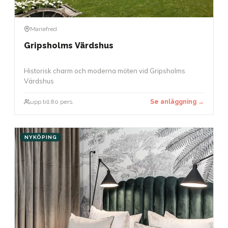
Mariefred
Gripsholms Värdshus
Historisk charm och moderna möten vid Gripsholms
Värdshus
upp till 80 pers.
Se anläggning →
NYKÖPING