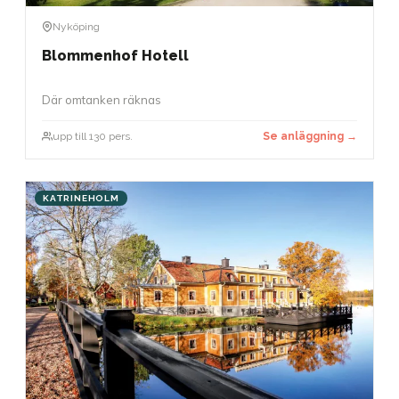
Nyköping
Blommenhof Hotell
Där omtanken räknas
upp till 130 pers.
Se anläggning →
KATRINEHOLM