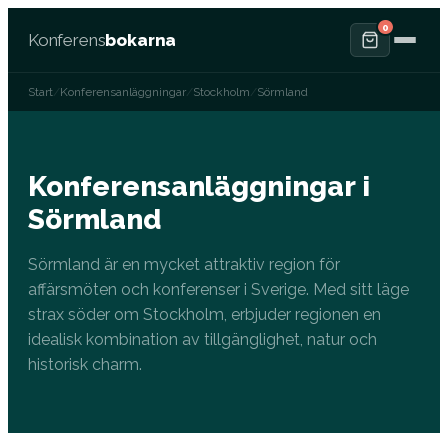
0
Konferens
bokarna
Start
/
Konferensanläggningar
/
Stockholm
/
Sörmland
Konferensanläggningar i
Sörmland
Sörmland är en mycket attraktiv region för
affärsmöten och konferenser i Sverige. Med sitt läge
strax söder om Stockholm, erbjuder regionen en
idealisk kombination av tillgänglighet, natur och
historisk charm.