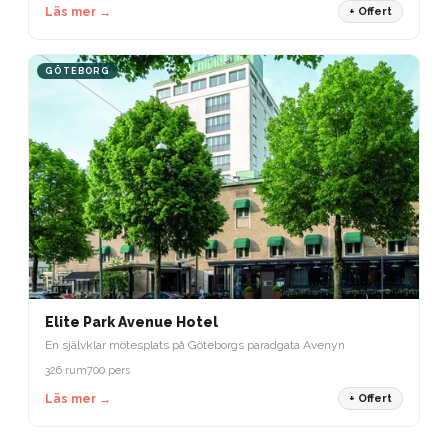
Läs mer →
+ Offert
GÖTEBORG
Elite Park Avenue Hotel
En självklar mötesplats på Göteborgs paradgata Avenyn
326 rum
700 pers
Läs mer →
+ Offert