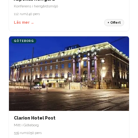
Konferens i herrgårdsmiljö
112 rum
240 pers
Läs mer →
+ Offert
GÖTEBORG
Clarion Hotel Post
Mitt i Göteborg
539 rum
1050 pers