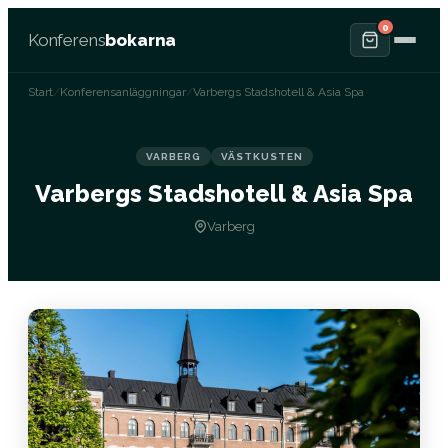
0
Konferens
bokarna
Start
/
Konferensanläggningar
/
Varbergs Stadshotell & Asia Spa
VARBERG
VÄSTKUSTEN
Varbergs Stadshotell & Asia Spa
Varberg