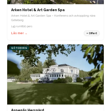
Arken Hotel & Art Garden Spa
Arken Hotel & Art Garden Spa – Konferens och avkoppling nära
Göteborg
149 rum
800 pers
Läs mer →
+ Offert
GÖTEBORG
Aspenäs Herrgård