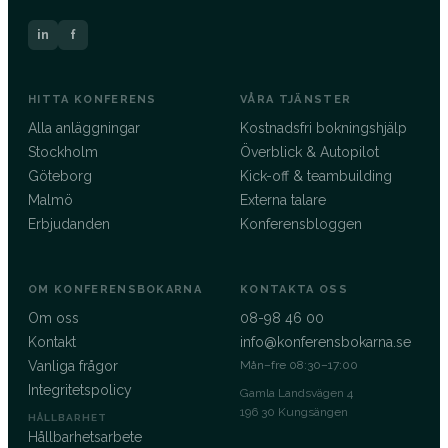
in
f
HITTA KONFERENS
VÅRA TJÄNSTER
Alla anläggningar
Kostnadsfri bokningshjälp
Stockholm
Överblick & Autopilot
Göteborg
Kick-off & teambuilding
Malmö
Externa talare
Erbjudanden
Konferensbloggen
OM KONFERENSBOKARNA
KONTAKTA OSS
Om oss
08-98 46 00
Kontakt
info@konferensbokarna.se
Vanliga frågor
Mån–fre 08:30–17:00
Integritetspolicy
Gamla Landsvägen 4
196 30 Kungsängen
HÅLLBARHET
Hållbarhetsarbete