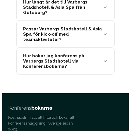
Hur långt är det till Varbergs
Stadshotell & Asia Spa från
Göteborg?
Passar Varbergs Stadshotell & Asia
Spa för kick-off med
teamaktiviteter?
Hur bokar jag konferens på
Varbergs Stadshotell via
Konferensbokarna?
Konferens
bokarna
Kostnadsfri hjälp att hitta och boka rätt
konferensanläggning i Sverige sedan
2023.