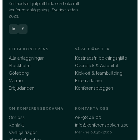
Kostnadsfri hjälp att hitta och boka rätt
konferensanläggning i Sverige sedan
2023.
in
f
HITTA KONFERENS
VÅRA TJÄNSTER
Alla anläggningar
Kostnadsfri bokningshjälp
Stockholm
Överblick & Autopilot
Göteborg
Kick-off & teambuilding
Malmö
Externa talare
Erbjudanden
Konferensbloggen
OM KONFERENSBOKARNA
KONTAKTA OSS
Om oss
08-98 46 00
Kontakt
info@konferensbokarna.se
Vanliga frågor
Mån–fre 08:30–17:00
Integritetspolicy