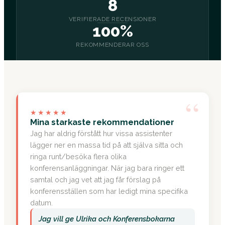
8
VERIFIERADE RECENSIONER
100%
REKOMMENDERAR OSS
“
★★★★★
Mina starkaste rekommendationer
Jag har aldrig förstått hur vissa assistenter
lägger ner en massa tid på att själva sitta och
ringa runt/besöka flera olika
konferensanläggningar. När jag bara ringer ett
samtal och jag vet att jag får förslag på
konferensställen som har ledigt mina specifika
datum.
Jag vill ge Ulrika och Konferensbokarna