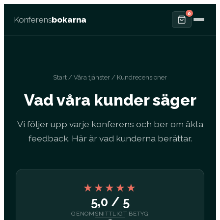
0
Konferens
bokarna
Start
/
Våra tjänster
/ Kundrecensioner
Vad våra kunder säger
Vi följer upp varje konferens och ber om äkta
feedback. Här är vad kunderna berättar.
★★★★★
5,0 / 5
GENOMSNITTLIGT BETYG