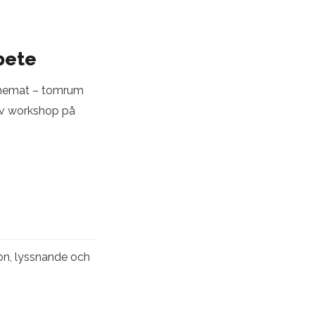
bete
schemat – tomrum
iv workshop på
ion, lyssnande och