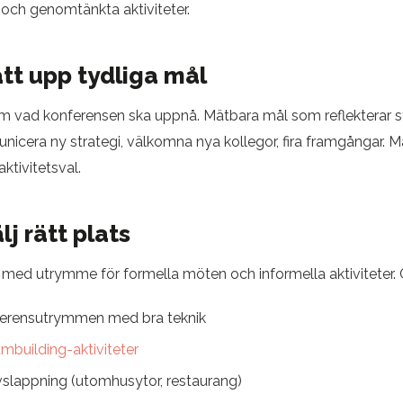
, och genomtänkta aktiviteter.
ätt upp tydliga mål
om vad konferensen ska uppnå. Mätbara mål som reflekterar s
cera ny strategi, välkomna nya kollegor, fira framgångar. Mål
ktivitetsval.
lj rätt plats
 med utrymme för formella möten och informella aktiviteter. 
erensutrymmen med bra teknik
mbuilding-aktiviteter
 avslappning (utomhusytor, restaurang)