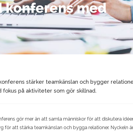
d konferens med
konferens stärker teamkänslan och bygger relationer
fokus på aktiviteter som gör skillnad.
ferens gör mer än att samla människor för att diskutera idée
ktyg för att stärka teamkänslan och bygga relationer. Nyckeln 