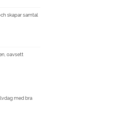
 och skapar samtal
pen, oavsett
halvdag med bra