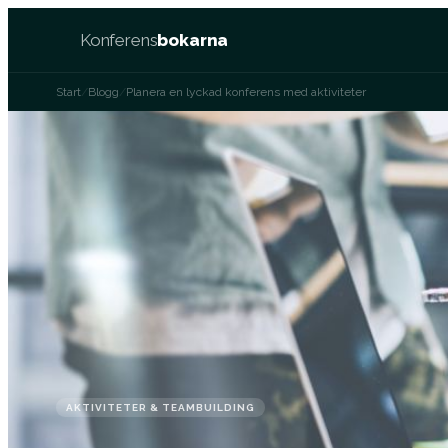
Konferens
bokarna
Start
/
Blogg
/
Planera en lyckad konferens med aktiviteter
AKTIVITETER & TEAMBUILDING