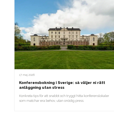
17 maj 2026
Konferensbokning i Sverige: så väljer ni rätt
anläggning utan stress
Konkreta tips för att snabbt och tryggt hitta konferenslokaler
som matchar era behov, utan onödig press.