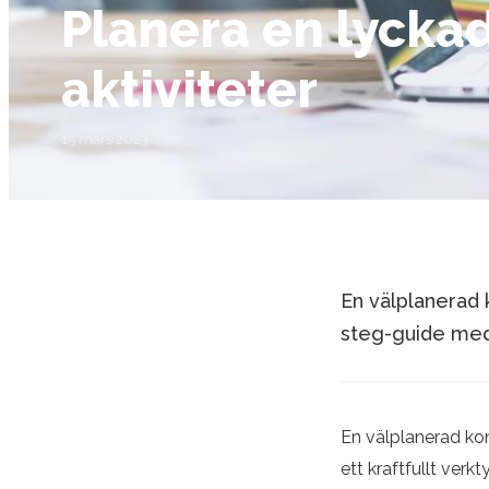
Planera en lycka
aktiviteter
15 mars 2023
En välplanerad 
steg-guide med 
En välplanerad kon
ett kraftfullt ver