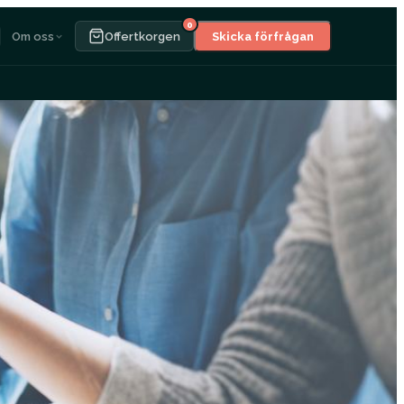
0
Om oss
Offertkorgen
Skicka förfrågan