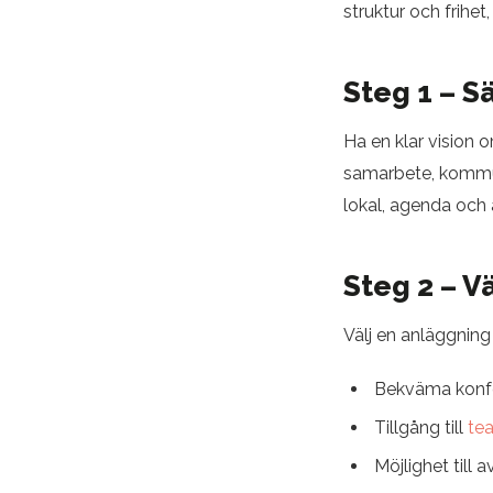
struktur och frihet
Steg 1 – S
Ha en klar vision 
samarbete, kommuni
lokal, agenda och a
Steg 2 – Vä
Välj en anläggning
Bekväma konf
Tillgång till
tea
Möjlighet till