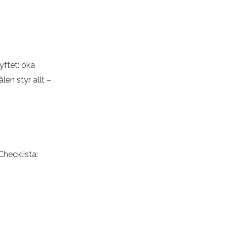
yftet: öka
en styr allt –
Checklista: