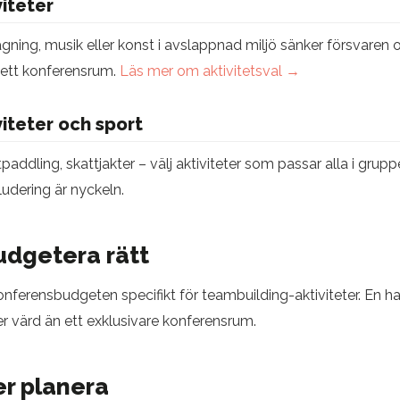
viteter
ning, musik eller konst i avslappnad miljö sänker försvaren
 ett konferensrum.
Läs mer om aktivitetsval →
iteter och sport
addling, skattjakter – välj aktiviteter som passar alla i grup
ludering är nyckeln.
udgetera rätt
onferensbudgeten specifikt för teambuilding-aktiviteter. En 
mer värd än ett exklusivare konferensrum.
er planera