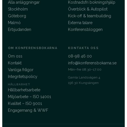
Alla anläggningar
Kostnadsfri bokningshjälp
Stockholm
Överblick & Autopilot
Göteborg
Kick-off & teambuilding
Malmö
Externa talare
Erbjudanden
Konferensbloggen
OM KONFERENSBOKARNA
KONTAKTA OSS
Om oss
08-98 46 00
Kontakt
info@konferensbokarna.se
Vanliga frågor
Mån–fre 08:30–17:00
Integritetspolicy
Gamla Landsvägen 4
196 30 Kungsängen
HÅLLBARHET
Hållbarhetsarbete
Miljöarbete – ISO 14001
Kvalitet – ISO 9001
Engagemang & WWF