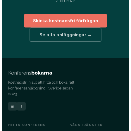
2 timmar.
Skicka kostnadsfri förfrågan
Se alla anläggningar →
Konferens
bokarna
Kostnadsfri hjälp att hitta och boka rätt
konferensanläggning i Sverige sedan
2023.
in
f
HITTA KONFERENS
VÅRA TJÄNSTER