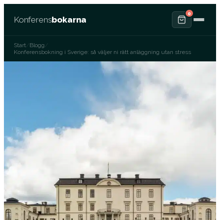
0
Konferens
bokarna
Start
/
Blogg
/
Konferensbokning i Sverige: så väljer ni rätt anläggning utan stress