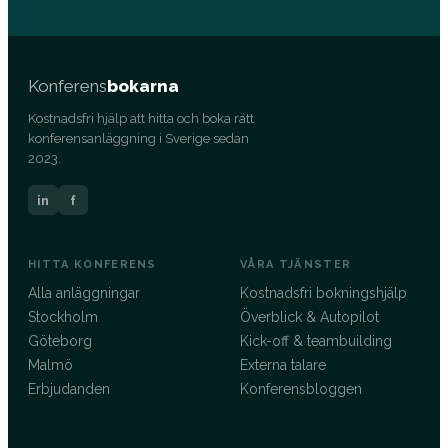
Konferens
bokarna
Kostnadsfri hjälp att hitta och boka rätt
konferensanläggning i Sverige sedan
2023.
in
f
HITTA KONFERENS
VÅRA TJÄNSTER
Alla anläggningar
Kostnadsfri bokningshjälp
Stockholm
Överblick & Autopilot
Göteborg
Kick-off & teambuilding
Malmö
Externa talare
Erbjudanden
Konferensbloggen