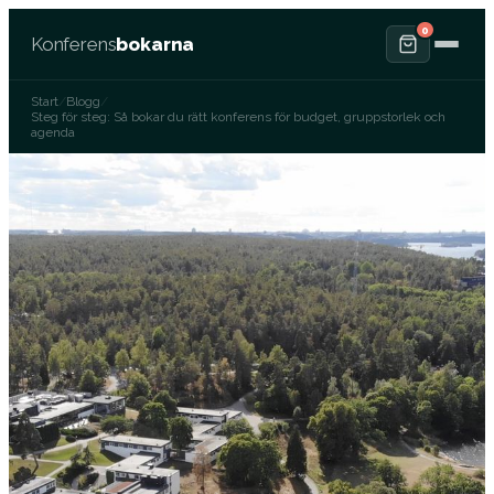
0
Konferens
bokarna
Start
/
Blogg
/
Steg för steg: Så bokar du rätt konferens för budget, gruppstorlek och
agenda