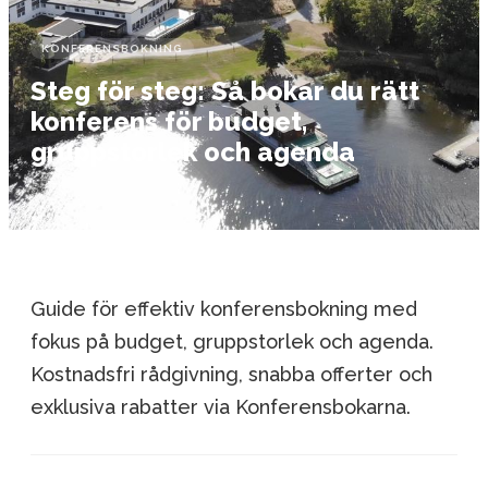
KONFERENSBOKNING
Steg för steg: Så bokar du rätt
konferens för budget,
gruppstorlek och agenda
5 april 2026
Guide för effektiv konferensbokning med
fokus på budget, gruppstorlek och agenda.
Kostnadsfri rådgivning, snabba offerter och
exklusiva rabatter via Konferensbokarna.