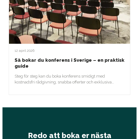
12 april 2026
Så bokar du konferens i Sverige – en praktisk
guide
Steg för steg kan du boka konferens smidigt med
kostnadsfri rådgivning, snabba offerter och exklusiva
erbjudanden.
Redo att boka er nästa