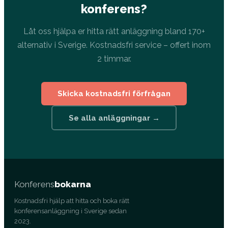
konferens?
Låt oss hjälpa er hitta rätt anläggning bland 170+
alternativ i Sverige. Kostnadsfri service – offert inom
2 timmar.
Skicka kostnadsfri förfrågan
Se alla anläggningar →
Konferens
bokarna
Kostnadsfri hjälp att hitta och boka rätt
konferensanläggning i Sverige sedan
2023.