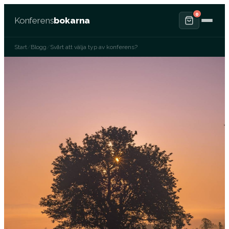
0
Konferens
bokarna
Start
/
Blogg
/
Svårt att välja typ av konferens?