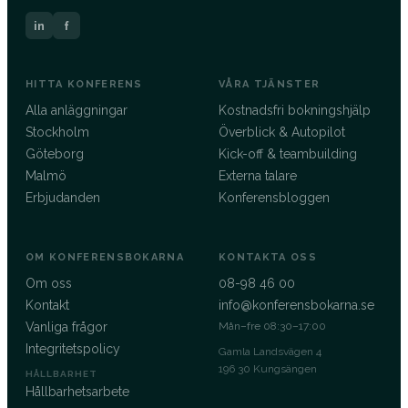
in
f
HITTA KONFERENS
VÅRA TJÄNSTER
Alla anläggningar
Kostnadsfri bokningshjälp
Stockholm
Överblick & Autopilot
Göteborg
Kick-off & teambuilding
Malmö
Externa talare
Erbjudanden
Konferensbloggen
OM KONFERENSBOKARNA
KONTAKTA OSS
Om oss
08-98 46 00
Kontakt
info@konferensbokarna.se
Vanliga frågor
Mån–fre 08:30–17:00
Integritetspolicy
Gamla Landsvägen 4
196 30 Kungsängen
HÅLLBARHET
Hållbarhetsarbete