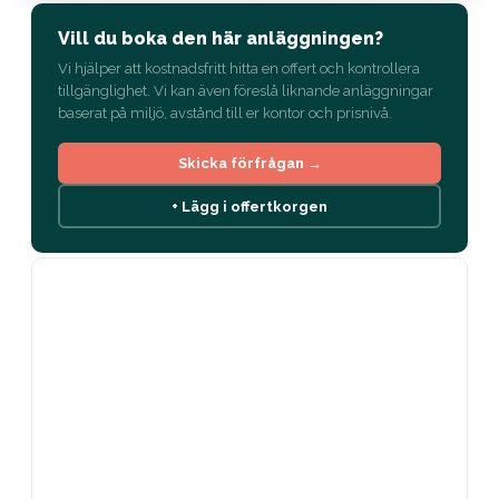
Vill du boka den här anläggningen?
Vi hjälper att kostnadsfritt hitta en offert och kontrollera
tillgänglighet. Vi kan även föreslå liknande anläggningar
baserat på miljö, avstånd till er kontor och prisnivå.
Skicka förfrågan →
+ Lägg i offertkorgen