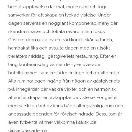
helhetsupplevelse där mat, mötesrum och logi
samverkar för att skapa en lyckad vistelse. Under
dagen serveras en noggrant komponerad meny där
skånska smaker och lokala råvaror står i fokus.
Gästerna kan njuta av en traditionell skånsk lunch,
hembakat fika och avsluta dagen med en utsökt
trerätters middag i gästgiveriets restaurang. Efter en
lång konferensdag väntar de nyrenoverade
hotellrummen, som erbjuder en lugn och rofylld miljö.
Alla rum har egen ingång från någon av gästgiveriets
två innegårdar, där vackra växter och en harmonisk
atmosfär skapar en avkopplande vistelse. För gäster
med särskilda behov finns både allergivänliga rum och
anpassade boenden för rörelsehindrade. Dessutom är
även fyrbenta vänner välkomna i särskilda
djuranpassade rum.