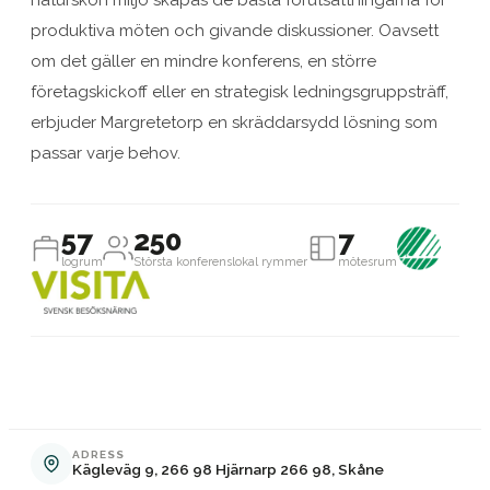
naturskön miljö skapas de bästa förutsättningarna för
produktiva möten och givande diskussioner. Oavsett
om det gäller en mindre konferens, en större
företagskickoff eller en strategisk ledningsgruppsträff,
erbjuder Margretetorp en skräddarsydd lösning som
passar varje behov.
57
250
7
logrum
Största konferenslokal rymmer
mötesrum
ADRESS
Kägleväg 9, 266 98 Hjärnarp 266 98, Skåne