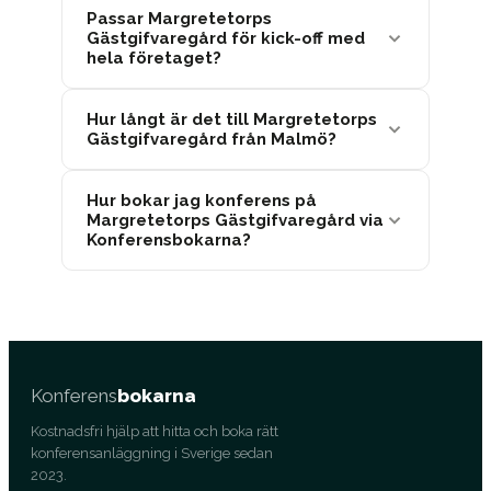
Passar Margretetorps
Gästgifvaregård för kick-off med
hela företaget?
Hur långt är det till Margretetorps
Gästgifvaregård från Malmö?
Hur bokar jag konferens på
Margretetorps Gästgifvaregård via
Konferensbokarna?
Konferens
bokarna
Kostnadsfri hjälp att hitta och boka rätt
konferensanläggning i Sverige sedan
2023.