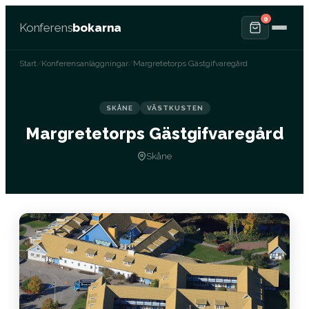
0
Konferens
bokarna
Start
/
Konferensanläggningar
/
Margretetorps Gästgifvaregård
SKÅNE
VÄSTKUSTEN
Margretetorps Gästgifvaregård
Skåne