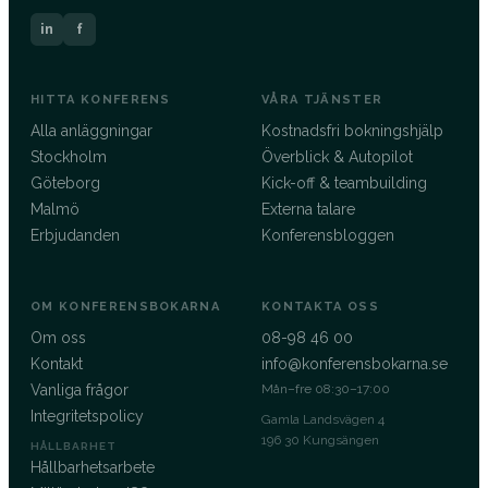
in
f
HITTA KONFERENS
VÅRA TJÄNSTER
Alla anläggningar
Kostnadsfri bokningshjälp
Stockholm
Överblick & Autopilot
Göteborg
Kick-off & teambuilding
Malmö
Externa talare
Erbjudanden
Konferensbloggen
OM KONFERENSBOKARNA
KONTAKTA OSS
Om oss
08-98 46 00
Kontakt
info@konferensbokarna.se
Vanliga frågor
Mån–fre 08:30–17:00
Integritetspolicy
Gamla Landsvägen 4
196 30 Kungsängen
HÅLLBARHET
Hållbarhetsarbete