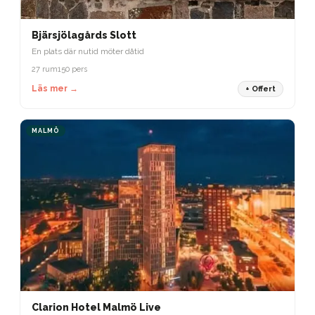
Bjärsjölagårds Slott
En plats där nutid möter dåtid
27 rum
150 pers
Läs mer →
+ Offert
MALMÖ
Clarion Hotel Malmö Live