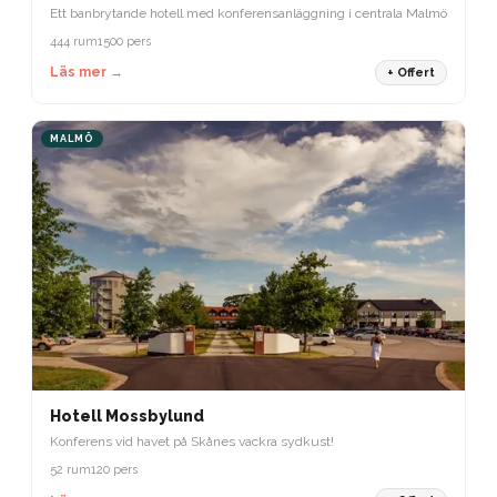
Ett banbrytande hotell med konferensanläggning i centrala Malmö
444 rum
1500 pers
Läs mer →
+ Offert
MALMÖ
Hotell Mossbylund
Konferens vid havet på Skånes vackra sydkust!
52 rum
120 pers