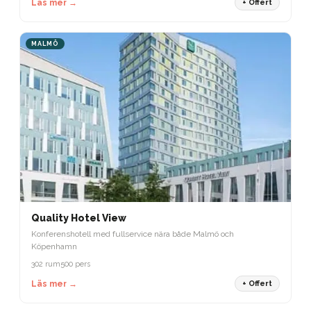
Läs mer →
+ Offert
MALMÖ
Quality Hotel View
Konferenshotell med fullservice nära både Malmö och
Köpenhamn
302 rum
500 pers
Läs mer →
+ Offert