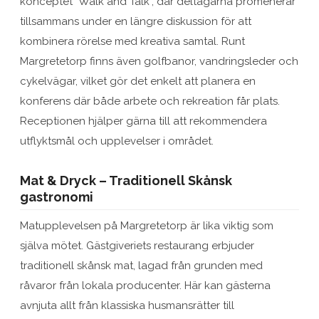
konceptet "Walk and Talk", där deltagarna promenerar
tillsammans under en längre diskussion för att
kombinera rörelse med kreativa samtal. Runt
Margretetorp finns även golfbanor, vandringsleder och
cykelvägar, vilket gör det enkelt att planera en
konferens där både arbete och rekreation får plats.
Receptionen hjälper gärna till att rekommendera
utflyktsmål och upplevelser i området.
Mat & Dryck – Traditionell Skånsk
gastronomi
Matupplevelsen på Margretetorp är lika viktig som
själva mötet. Gästgiveriets restaurang erbjuder
traditionell skånsk mat, lagad från grunden med
råvaror från lokala producenter. Här kan gästerna
avnjuta allt från klassiska husmansrätter till