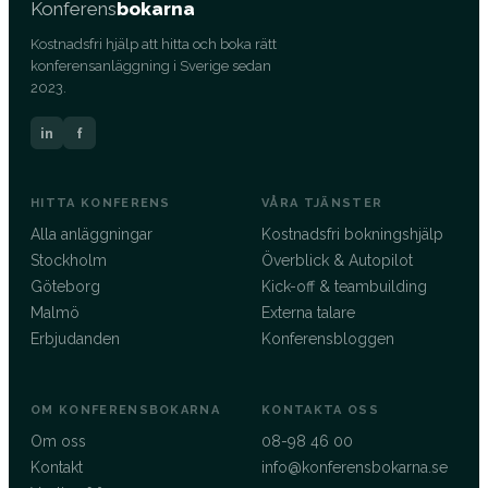
Konferens
bokarna
Kostnadsfri hjälp att hitta och boka rätt
konferensanläggning i Sverige sedan
2023.
in
f
HITTA KONFERENS
VÅRA TJÄNSTER
Alla anläggningar
Kostnadsfri bokningshjälp
Stockholm
Överblick & Autopilot
Göteborg
Kick-off & teambuilding
Malmö
Externa talare
Erbjudanden
Konferensbloggen
OM KONFERENSBOKARNA
KONTAKTA OSS
Om oss
08-98 46 00
Kontakt
info@konferensbokarna.se