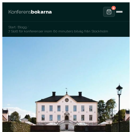
0
Konferens
bokarna
Start
/
Blogg
/
7 Slott för konferenser inom 60 minuters bilväg från Stockholm