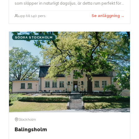
som släpper in naturligt dagsljus, är detta rum perfekt för
större presentationer, awards, föreläsningar eller
paneldebatter. Den exceptionella akustiken möjliggör
upp till 140 pers.
Se anläggning →
också att tal kan hållas utan mikrofon.
SÖDRA STOCKHOLM
Stockholm
Balingsholm