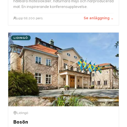
hållbara möteslokaler, naturnära miljö och närproducerad
mat. En inspirerande konferensupplevelse.
upp till 200 pers.
Se anläggning →
LIDINGÖ
Lidingö
Bosön