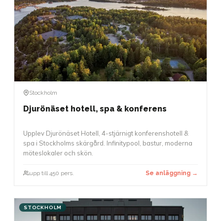
Stockholm
Djurönäset hotell, spa & konferens
Upplev Djurönäset Hotell, 4-stjärnigt konferenshotell &
spa i Stockholms skärgård. Infinitypool, bastur, moderna
möteslokaler och skön.
upp till 450 pers.
Se anläggning →
STOCKHOLM