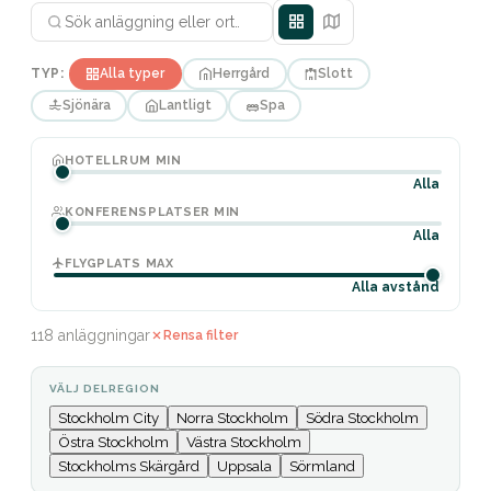
TYP:
Alla typer
Herrgård
Slott
Sjönära
Lantligt
Spa
HOTELLRUM MIN
Alla
KONFERENSPLATSER MIN
Alla
FLYGPLATS MAX
Alla avstånd
118 anläggningar
Rensa filter
VÄLJ DELREGION
Stockholm City
Norra Stockholm
Södra Stockholm
Östra Stockholm
Västra Stockholm
Stockholms Skärgård
Uppsala
Sörmland