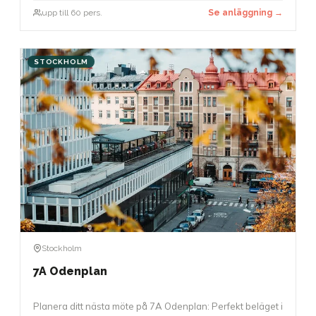
upp till 60 pers.
Se anläggning →
STOCKHOLM
Stockholm
7A Odenplan
Planera ditt nästa möte på 7A Odenplan: Perfekt beläget i