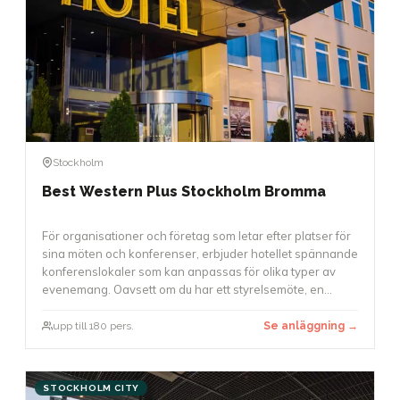
Stockholm
Best Western Plus Stockholm Bromma
För organisationer och företag som letar efter platser för
sina möten och konferenser, erbjuder hotellet spännande
konferenslokaler som kan anpassas för olika typer av
evenemang. Oavsett om du har ett styrelsemöte, en
workshop eller en större konferens med upp till 180
deltagare, finns det möjligheter att använda.
upp till 180 pers.
Se anläggning →
Konferenslokaler är utrustade med modern teknik, och
möbleringen kan anpassas för att skapa en arbetsmiljö
som passar bäst för ditt evenemang.
STOCKHOLM CITY