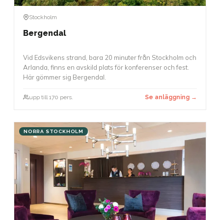
Stockholm
Bergendal
Vid Edsvikens strand, bara 20 minuter från Stockholm och
Arlanda, finns en avskild plats för konferenser och fest.
Här gömmer sig Bergendal.
upp till 170 pers.
Se anläggning →
NORRA STOCKHOLM