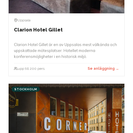
Uppsala
Clarion Hotel Gillet
Clarion Hotel Gillet är en av Uppsalas mest välkända och
uppskattade mötesplatser. Hotellet moderna
konferensmöjligheter i en historisk miljö.
upp till 200 pers.
Se anläggning →
STOCKHOLM