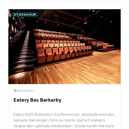
STOCKHOLM
Stockholm
Eatery Bas Barkarby
Eatery BAS Barkarby's konferensrum, utrustade med den
senaste teknologin i form av skärm, ljud och kamera,
skapar den optimala arbetsmiljön. Gästerna blir inte bara