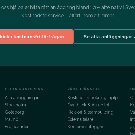
 oss hjälpa er hitta rätt anläggning bland 170+ alternativ i Sver
Kostnadsfri service – offert inom 2 timmar.
kicka kostnadsfri förfrågan
Se alla anläggningar
HITTA KONFERENS
VÅRA TJÄNSTER
O
Alla anläggningar
Kostnadsfri bokningshjälp
O
Stockholm
Överblick & Autopilot
Ko
Göteborg
Kick-off & teambuilding
Va
Malmö
Externa talare
In
Erbjudanden
Konferensbloggen
HÅ
Hå