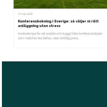
17 maj 2026
Konferensbokning i Sverige: så väljer ni rätt
anläggning utan stress
Konkreta tips för att snabbt och tryggt hitta konferenslokaler
som matchar era behov, utan onödig press.