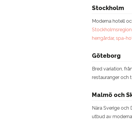
Stockholm
Moderna hotell och
Stockholmsregion
herrgårdar
,
spa-hot
Göteborg
Bred variation, frå
restauranger och t
Malmö och S
Nära Sverige och D
utbud av moderna