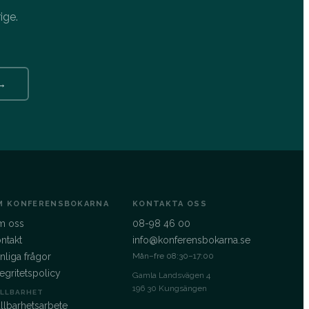
ige.
 →
M KONFERENSBOKARNA
KONTAKTA OSS
m oss
08-98 46 00
ntakt
info@konferensbokarna.se
nliga frågor
Mån–fre 08:30–17:00
tegritetspolicy
Gamla Landsvägen 4
196 30 Kungsängen
LLBARHET
llbarhetsarbete