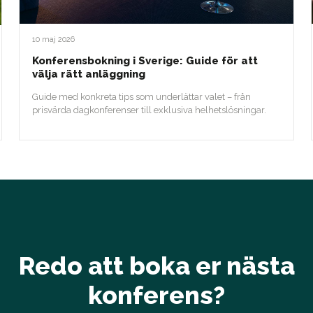
10 maj 2026
Konferensbokning i Sverige: Guide för att
välja rätt anläggning
Guide med konkreta tips som underlättar valet – från
prisvärda dagkonferenser till exklusiva helhetslösningar.
Redo att boka er nästa
konferens?