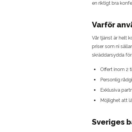
en riktigt bra kon
Varför an
Vår tjänst är helt
priser som ni sälla
skräddarsydda förs
Offert inom 2 
Personlig rådg
Exklusiva part
Möjlighet att l
Sveriges b