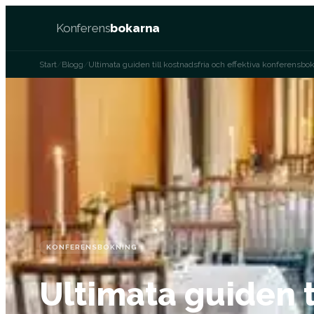
Konferens
bokarna
Start
/
Blogg
/
Ultimata guiden till kostnadsfria och effektiva konferensbo
KONFERENSBOKNING
Ultimata guiden t