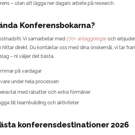
ferens – utan att lägga ner dagars arbete på research.
vända Konferensbokarna?
 kostnadsfri. Vi samarbetar med
170+ anläggningar
och erbjuder
n hittar direkt. Du kontaktar oss med dina önskemål, vi tar fra
lag – ni väljer det bästa.
timmar på vardagar
ivare under hela processen
neravtal med rabatter och extra förmåner
ägga till teambuilding och aktiviteter
ästa konferensdestinationer 2026