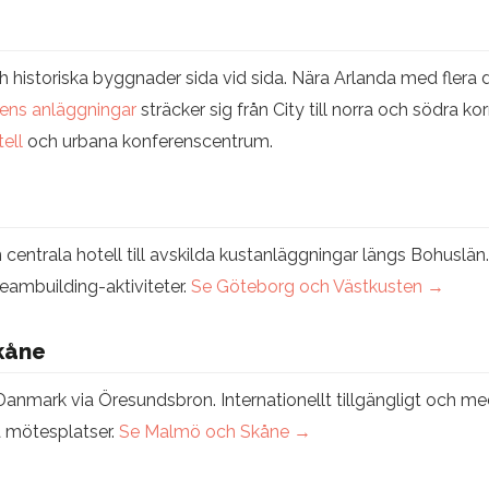
 historiska byggnader sida vid sida. Nära Arlanda med flera d
ens anläggningar
sträcker sig från City till norra och södra ko
ell
och urbana konferenscentrum.
n centrala hotell till avskilda kustanläggningar längs Bohuslän
eambuilding-aktiviteter.
Se Göteborg och Västkusten →
kåne
anmark via Öresundsbron. Internationellt tillgängligt och m
 mötesplatser.
Se Malmö och Skåne →