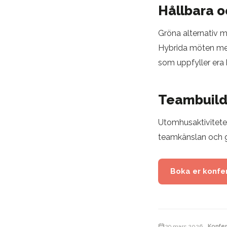
Hållbara 
Gröna alternativ me
Hybrida möten med 
som uppfyller era 
Teambuildi
Utomhusaktivitete
teamkänslan och g
Boka er konfe
29 mars 2026
Konfe