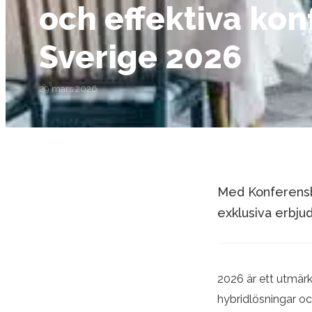
och effektiva ko
Sverige 2026
29 mars 2026
Med Konferensbo
exklusiva erbju
2026 är ett utmärk
hybridlösningar oc