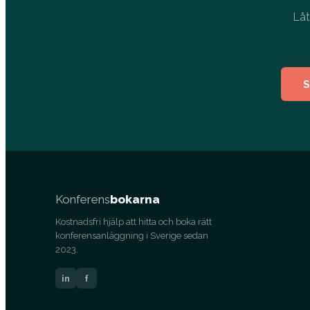
Låt
S
Konferens
bokarna
Kostnadsfri hjälp att hitta och boka rätt
konferensanläggning i Sverige sedan
2023.
in
f