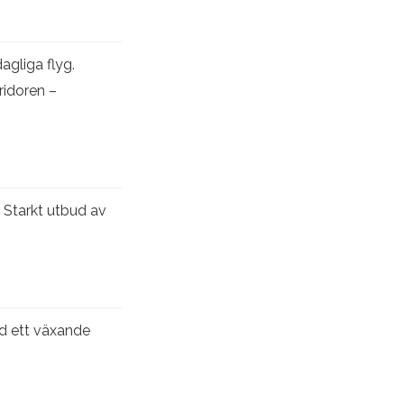
agliga flyg.
rridoren –
. Starkt utbud av
ed ett växande