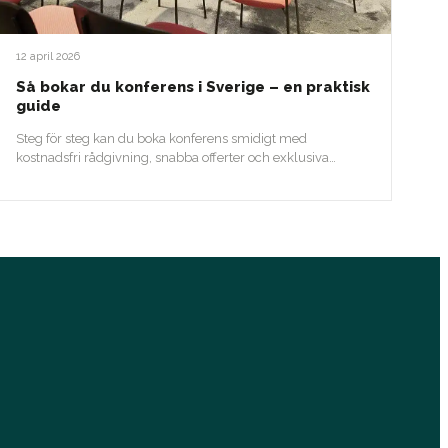
12 april 2026
Så bokar du konferens i Sverige – en praktisk
guide
Steg för steg kan du boka konferens smidigt med
kostnadsfri rådgivning, snabba offerter och exklusiva
erbjudanden.