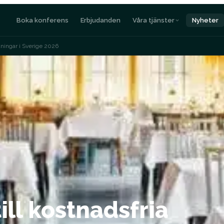
Boka konferens
Erbjudanden
Våra tjänster
Nyheter
kningar i Sverige 2026
ill kostnadsfria