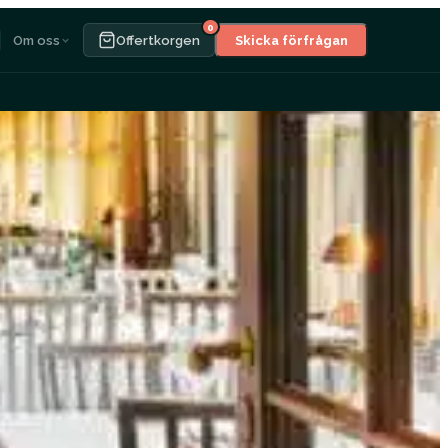
0
Om oss
Offertkorgen
Skicka förfrågan