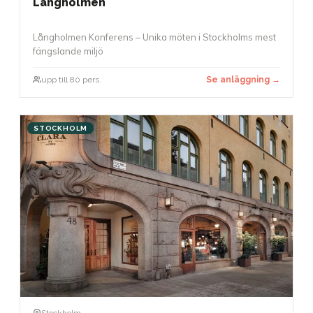
Långholmen
Långholmen Konferens – Unika möten i Stockholms mest
fängslande miljö
upp till 80 pers.
Se anläggning →
STOCKHOLM
Stockholm