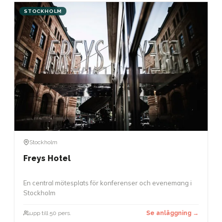
STOCKHOLM
Stockholm
Freys Hotel
En central mötesplats för konferenser och evenemang i
Stockholm
upp till 50 pers.
Se anläggning →