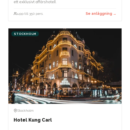
ett exklusivt affärshotell.
upp till 350 pers.
Se anläggning →
STOCKHOLM
Stockholm
Hotel Kung Carl