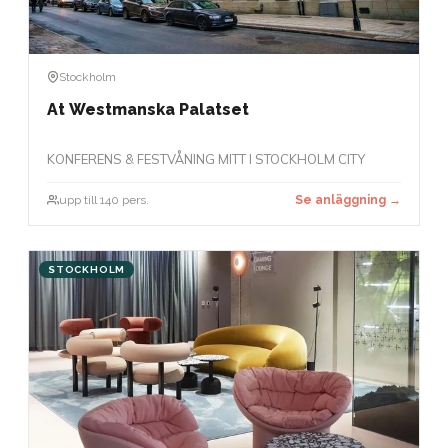
Stockholm
At Westmanska Palatset
KONFERENS & FESTVÅNING MITT I STOCKHOLM CITY
upp till 140 pers.
Se anläggning →
STOCKHOLM