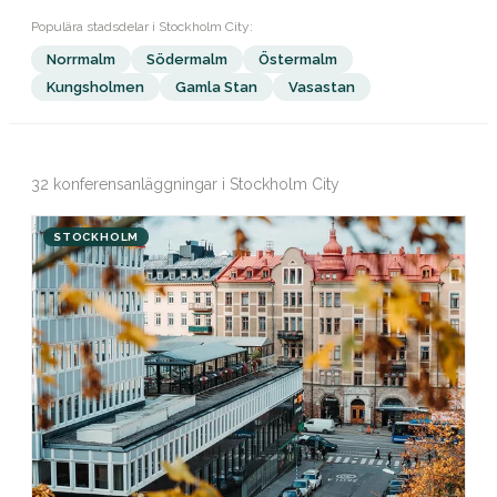
Populära stadsdelar i Stockholm City:
Norrmalm
Södermalm
Östermalm
Kungsholmen
Gamla Stan
Vasastan
32 konferensanläggningar i Stockholm City
STOCKHOLM