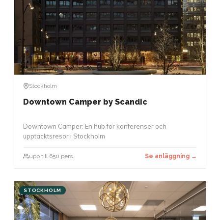
Stockholm
Downtown Camper by Scandic
Downtown Camper: En hub för konferenser och
upptäcktsresor i Stockholm
upp till 650 pers.
Se anläggning →
STOCKHOLM