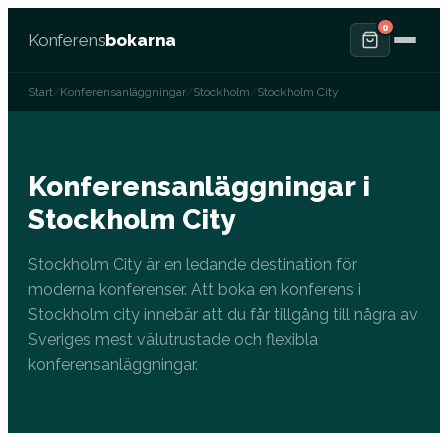
0
Konferens
bokarna
Start
/
Konferensanläggningar
/
Stockholm
/
Stockholm City
Konferensanläggningar i
Stockholm City
Stockholm City är en ledande destination för
moderna konferenser. Att boka en konferens i
Stockholm city innebär att du får tillgång till några av
Sveriges mest välutrustade och flexibla
konferensanläggningar.