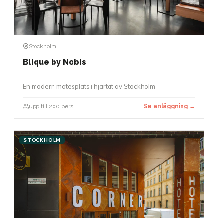
Stockholm
Blique by Nobis
En modern mötesplats i hjärtat av Stockholm
upp till 200 pers.
Se anläggning →
STOCKHOLM