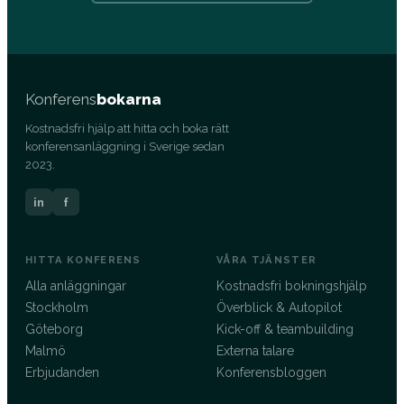
Konferens
bokarna
Kostnadsfri hjälp att hitta och boka rätt
konferensanläggning i Sverige sedan
2023.
in
f
HITTA KONFERENS
VÅRA TJÄNSTER
Alla anläggningar
Kostnadsfri bokningshjälp
Stockholm
Överblick & Autopilot
Göteborg
Kick-off & teambuilding
Malmö
Externa talare
Erbjudanden
Konferensbloggen