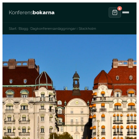
0
Konferens
bokarna
Start
/
Blogg
/
Dagkonferensanläggningar i Stockholm