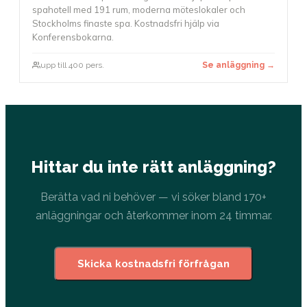
spahotell med 191 rum, moderna möteslokaler och
Stockholms finaste spa. Kostnadsfri hjälp via
Konferensbokarna.
upp till 400 pers.
Se anläggning →
Hittar du inte rätt anläggning?
Berätta vad ni behöver — vi söker bland 170+
anläggningar och återkommer inom 24 timmar.
Skicka kostnadsfri förfrågan