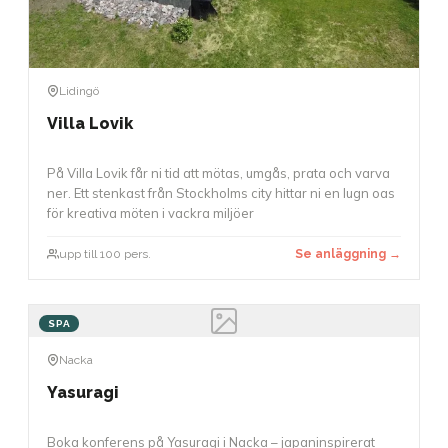
Lidingö
Villa Lovik
På Villa Lovik får ni tid att mötas, umgås, prata och varva
ner. Ett stenkast från Stockholms city hittar ni en lugn oas
för kreativa möten i vackra miljöer
upp till 100 pers.
Se anläggning →
SPA
Nacka
Yasuragi
Boka konferens på Yasuragi i Nacka – japaninspirerat