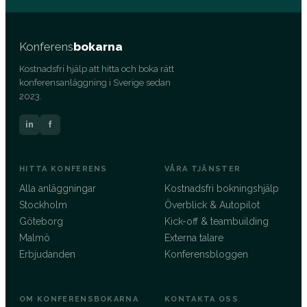
Konferens
bokarna
Kostnadsfri hjälp att hitta och boka rätt
konferensanläggning i Sverige sedan
2023.
in
f
HITTA KONFERENS
VÅRA TJÄNSTER
Alla anläggningar
Kostnadsfri bokningshjälp
Stockholm
Överblick & Autopilot
Göteborg
Kick-off & teambuilding
Malmö
Externa talare
Erbjudanden
Konferensbloggen
OM KONFERENSBOKARNA
KONTAKTA OSS