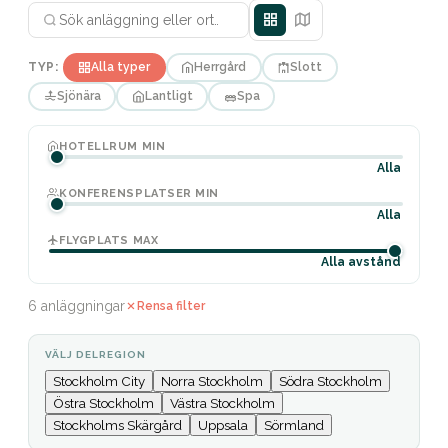
TYP:
Alla typer
Herrgård
Slott
Sjönära
Lantligt
Spa
HOTELLRUM MIN
Alla
KONFERENSPLATSER MIN
Alla
FLYGPLATS MAX
Alla avstånd
6 anläggningar
Rensa filter
VÄLJ DELREGION
Stockholm City
Norra Stockholm
Södra Stockholm
Östra Stockholm
Västra Stockholm
Stockholms Skärgård
Uppsala
Sörmland