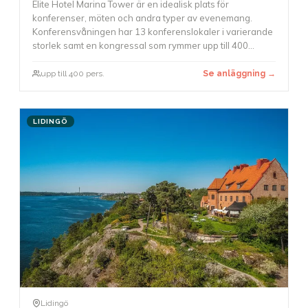
Elite Hotel Marina Tower är en idealisk plats för
konferenser, möten och andra typer av evenemang.
Konferensvåningen har 13 konferenslokaler i varierande
storlek samt en kongressal som rymmer upp till 400
deltagare, vilket gör att hotellet passar både de små
konferenssällskapen och de större grupperna som vill
upp till 400 pers.
Se anläggning →
anordna föreläsningar, workshops, banketter och
minimässor. De väl tilltagna ytorna lämpar sig också
utmärkt för efterföljande mingel.
LIDINGÖ
Lidingö